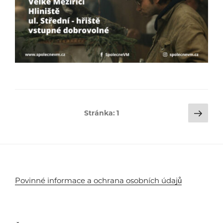
Stránkování
Dalš
Stránka:
1
strá
příspěvků
Povinné informace a ochrana osobních údajů