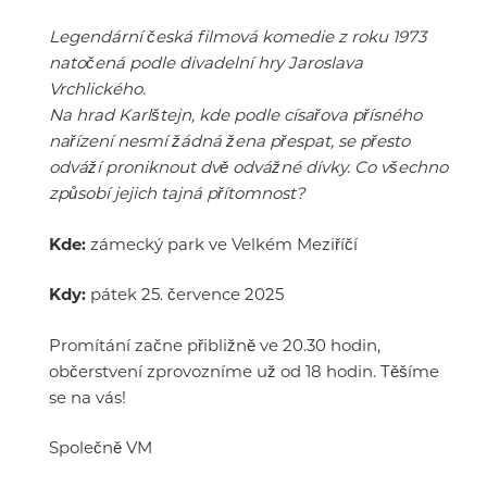
Legendární česká filmová komedie z roku 1973
natočená podle divadelní hry Jaroslava
Vrchlického.
Na hrad Karlštejn, kde podle císařova přísného
nařízení nesmí žádná žena přespat, se přesto
odváží proniknout dvě odvážné dívky. Co všechno
způsobí jejich tajná přítomnost?
Kde:
zámecký park ve Velkém Meziříčí
Kdy:
pátek 25. července 2025
Promítání začne přibližně ve 20.30 hodin,
občerstvení zprovozníme už od 18 hodin. Těšíme
se na vás!
Společně VM