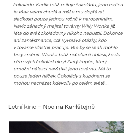
čokoládu. Karlík totiž miluje čokoládu, jeho rodina
je však velmi chudá a může mu dopřávat
sladkosti pouze jednou ročně k narozeninám.
Navíc záhadný majitel továrny Willy Wonka již
léta do své čokoládovny nikoho nepustil. Dokonce
ani zaměstnance, což vyvolává otázky, kdo
v továrně vlastně pracuje. Vše by se však mohlo
brzy změnit. Wonka totiž nečekaně ohlásil, že do
pěti svých čokolád ukryl Zlatý kupón, který
umožní nálezci navštívit jeho továrnu. Má to
pouze jeden háček. Čokolády s kupónem se
mohou nacházet kdekoliv po celém světě….
Letní kino – Noc na Karlštejně