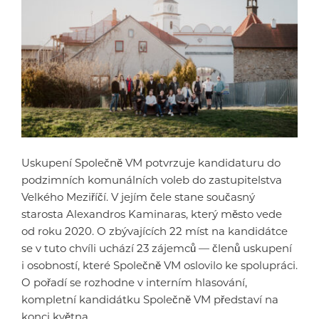
Uskupení Společně VM potvrzuje kandidaturu do
podzimních komunálních voleb do zastupitelstva
Velkého Meziříčí. V jejím čele stane současný
starosta Alexandros Kaminaras, který město vede
od roku 2020. O zbývajících 22 míst na kandidátce
se v tuto chvíli uchází 23 zájemců — členů uskupení
i osobností, které Společně VM oslovilo ke spolupráci.
O pořadí se rozhodne v interním hlasování,
kompletní kandidátku Společně VM představí na
konci května.