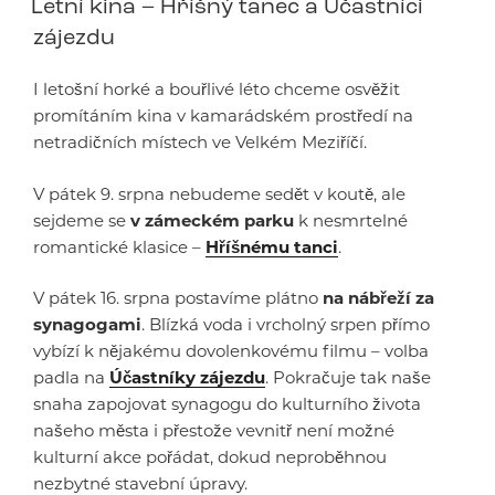
Letní kina – Hříšný tanec a Účastníci
zájezdu
I letošní horké a bouřlivé léto chceme osvěžit
promítáním kina v kamarádském prostředí na
netradičních místech ve Velkém Meziříčí.
V pátek 9. srpna nebudeme sedět v koutě, ale
sejdeme se
v zámeckém parku
k nesmrtelné
romantické klasice –
Hříšnému tanci
.
V pátek 16. srpna postavíme plátno
na nábřeží za
synagogami
. Blízká voda i vrcholný srpen přímo
vybízí k nějakému dovolenkovému filmu – volba
padla na
Účastníky zájezdu
. Pokračuje tak naše
snaha zapojovat synagogu do kulturního života
našeho města i přestože vevnitř není možné
kulturní akce pořádat, dokud neproběhnou
nezbytné stavební úpravy.