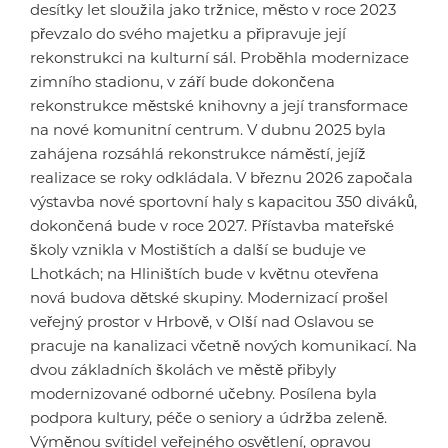
desítky let sloužila jako tržnice, město v roce 2023
převzalo do svého majetku a připravuje její
rekonstrukci na kulturní sál. Proběhla modernizace
zimního stadionu, v září bude dokončena
rekonstrukce městské knihovny a její transformace
na nové komunitní centrum. V dubnu 2025 byla
zahájena rozsáhlá rekonstrukce náměstí, jejíž
realizace se roky odkládala. V březnu 2026 započala
výstavba nové sportovní haly s kapacitou 350 diváků,
dokončená bude v roce 2027. Přístavba mateřské
školy vznikla v Mostištích a další se buduje ve
Lhotkách; na Hliništích bude v květnu otevřena
nová budova dětské skupiny. Modernizací prošel
veřejný prostor v Hrbově, v Olší nad Oslavou se
pracuje na kanalizaci včetně nových komunikací. Na
dvou základních školách ve městě přibyly
modernizované odborné učebny. Posílena byla
podpora kultury, péče o seniory a údržba zeleně.
Výměnou svítidel veřejného osvětlení, opravou