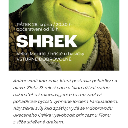
Animovaná komedie, která postavila pohádky na
hlavu. Zlobr Shrek si chce v klidu užívat svého
bažinatého království, jenže to mu zaplaví
pohádkové bytosti vyhnané lordem Farquaadem.
Aby získal svůj klid zpátky, vydá se v doprovodu
ukecaného Oslíka vysvobodit princeznu Fionu
z věže střežené drakem.