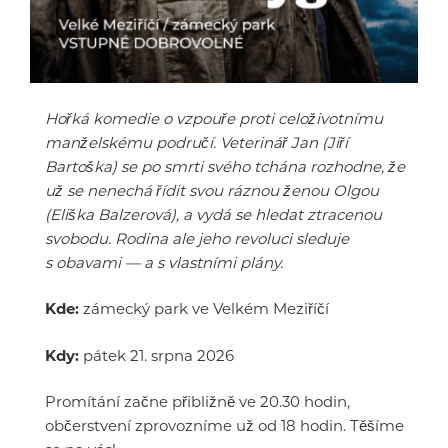
Hořká komedie o vzpouře proti celoživotnímu
manželskému područí. Veterinář Jan (Jiří
Bartoška) se po smrti svého tchána rozhodne, že
už se nenechá řídit svou ráznou ženou Olgou
(Eliška Balzerová), a vydá se hledat ztracenou
svobodu. Rodina ale jeho revoluci sleduje
s obavami — a s vlastními plány.
Kde:
zámecký park ve Velkém Meziříčí
Kdy:
pátek 21. srpna 2026
Promítání začne přibližně ve 20.30 hodin,
občerstvení zprovozníme už od 18 hodin. Těšíme