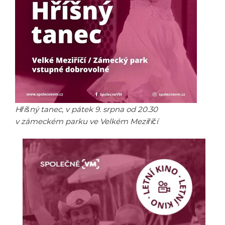
Hříšný tanec, v pátek 9. srpna od 20.30
v zámeckém parku ve Velkém Meziříčí