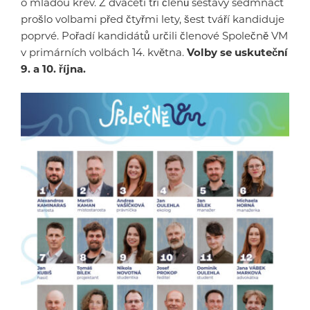
o mladou krev. Z dvaceti tří členů sestavy sedmnáct
prošlo volbami před čtyřmi lety, šest tváří kandiduje
poprvé. Pořadí kandidátů určili členové Společně VM
v primárních volbách 14. května.
Volby se uskuteční
9. a 10. října.