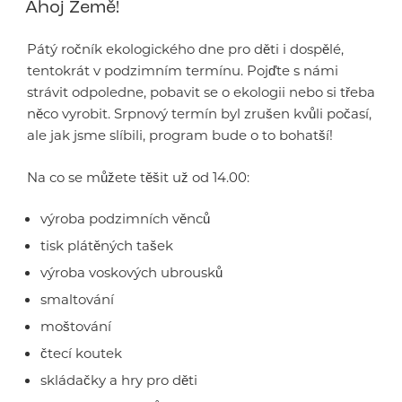
Ahoj Země!
Pátý ročník ekologického dne pro děti i dospělé,
tentokrát v podzimním termínu. Pojďte s námi
strávit odpoledne, pobavit se o ekologii nebo si třeba
něco vyrobit. Srpnový termín byl zrušen kvůli počasí,
ale jak jsme slíbili, program bude o to bohatší!
Na co se můžete těšit už od 14.00:
výroba podzimních věnců
tisk plátěných tašek
výroba voskových ubrousků
smaltování
moštování
čtecí koutek
skládačky a hry pro děti