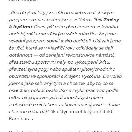
„
Před čtyřmi lety jsme šli do voleb s realistickým
programem, ve kterém jsme voličům slíbili
Změny
k lepšímu
. Dnes, půl roku před koncem volebního
období, můžeme s čistým svědomím říct, že jsme
volební program splnili a slib dodrželi. Ukázali jsme,
že věci, které se v Meziříčí roky odkládaly, se dají
dotáhnout — od zahájení rekonstrukce náměstí,
přes stavbu sportovní haly, po vykoupení Svitu,
převzetí synagogy nebo spuštění jihovýchodního
obchvatu ve spolupráci s Krajem Vysočina. Do voleb
jdeme jako sehraný tým a chceme, aby to, co se
osvědčilo, pokračovalo. Jsme zvyklí pracovat podle
odborně připravených dlouhodobých plánů
a otevřeně o nich komunikovat s veřejností — tohle
chceme dělat dál,
“ říká čtyřiatřicetiletý architekt
Kaminaras.