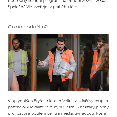
Podrobný volební program na období 2026 – 2030
Společně VM zveřejní v průběhu léta.
Co se podařilo?
V uplynulých čtyřech letech Velké Meziříčí vykoupilo
pozemky v lokalitě Svit, nyní vlastní 3 hektary plochy
pro rozvoj a posílení centra města. Synagogu, která