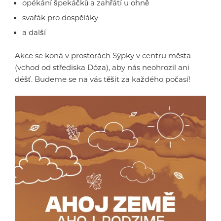
opékání špekáčků a zahřátí u ohně
svařák pro dospěláky
a další
Akce se koná v prostorách Sýpky v centru města
(vchod od střediska Dóza), aby nás neohrozil ani
déšť. Budeme se na vás těšit za každého počasí!