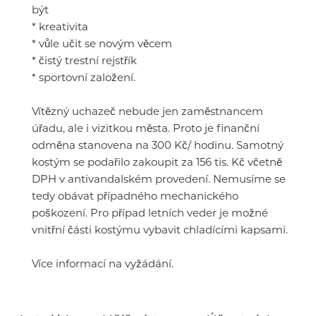
být
* kreativita
* vůle učit se novým věcem
* čistý trestní rejstřík
* sportovní založení.
Vítězný uchazeč nebude jen zaměstnancem
úřadu, ale i vizitkou města. Proto je finanční
odměna stanovena na 300 Kč/ hodinu. Samotný
kostým se podařilo zakoupit za 156 tis. Kč včetně
DPH v antivandalském provedení. Nemusíme se
tedy obávat případného mechanického
poškození. Pro případ letních veder je možné
vnitřní části kostýmu vybavit chladícími kapsami.
Více informací na vyžádání.