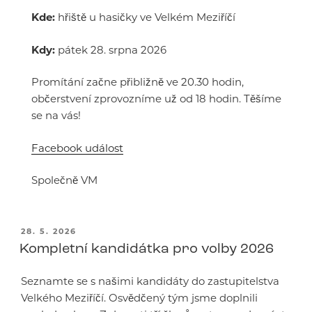
Kde:
hřiště u hasičky ve Velkém Meziříčí
Kdy:
pátek 28. srpna 2026
Promítání začne přibližně ve 20.30 hodin,
občerstvení zprovozníme už od 18 hodin. Těšíme
se na vás!
Facebook událost
Společně VM
PUBLIKOVÁNO
28. 5. 2026
Kompletní kandidátka pro volby 2026
Seznamte se s našimi kandidáty do zastupitelstva
Velkého Meziříčí. Osvědčený tým jsme doplnili