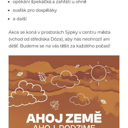
opékání špekáčků a zahřátí u ohně
svařák pro dospěláky
a další
Akce se koná v prostorách Sýpky v centru města
(vchod od střediska Dóza), aby nás neohrozil ani
déšť. Budeme se na vás těšit za každého počasí!