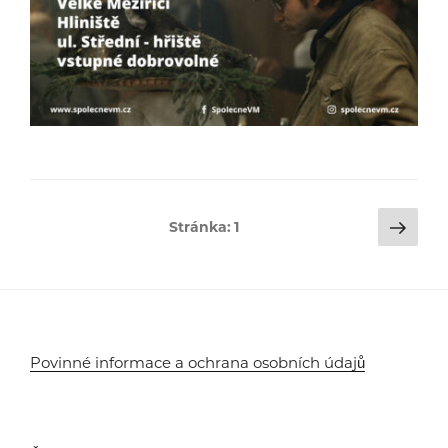
Stránkování
Dalš
Stránka:
1
strá
příspěvků
Povinné informace a ochrana osobních údajů