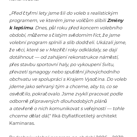
„
Před čtyřmi lety jsme šli do voleb s realistickým
programem, ve kterém jsme voličům slíbili
Změny
k lepšímu
. Dnes, půl roku před koncem volebního
období, můžeme s čistým svědomím říct, že jsme
volební program splnili a slib dodrželi. Ukázali jsme,
že věci, které se v Meziříčí roky odkládaly, se dají
dotáhnout — od zahájení rekonstrukce náměstí,
přes stavbu sportovní haly, po vykoupení Svitu,
převzetí synagogy nebo spuštění jihovýchodního
obchvatu ve spolupráci s Krajem Vysočina. Do voleb
jdeme jako sehraný tým a chceme, aby to, co se
osvědčilo, pokračovalo. Jsme zvyklí pracovat podle
odborně připravených dlouhodobých plánů
a otevřeně o nich komunikovat s veřejností — tohle
chceme dělat dál,
“ říká čtyřiatřicetiletý architekt
Kaminaras.