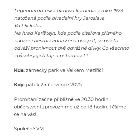
Legendární česká filmová komedie z roku 1973
natočená podle divadelní hry Jaroslava
Vrchlického.
Na hrad Karlštejn, kde podle císařova přísného
nařízení nesmí žádná žena přespat, se přesto
odváží proniknout dvě odvážné dívky. Co všechno
způsobí jejich tajná přítomnost?
Kde:
zámecký park ve Velkém Meziříčí
Kdy:
pátek 25. července 2025
Promítání začne přibližně ve 20.30 hodin,
občerstvení zprovozníme už od 18 hodin. Těšíme
se na vás!
Společně VM