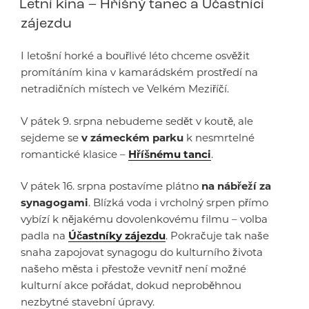
Letní kina – Hříšný tanec a Účastníci
zájezdu
I letošní horké a bouřlivé léto chceme osvěžit
promítáním kina v kamarádském prostředí na
netradičních místech ve Velkém Meziříčí.
V pátek 9. srpna nebudeme sedět v koutě, ale
sejdeme se
v zámeckém parku
k nesmrtelné
romantické klasice –
Hříšnému tanci
.
V pátek 16. srpna postavíme plátno
na nábřeží za
synagogami
. Blízká voda i vrcholný srpen přímo
vybízí k nějakému dovolenkovému filmu – volba
padla na
Účastníky zájezdu
. Pokračuje tak naše
snaha zapojovat synagogu do kulturního života
našeho města i přestože vevnitř není možné
kulturní akce pořádat, dokud neproběhnou
nezbytné stavební úpravy.