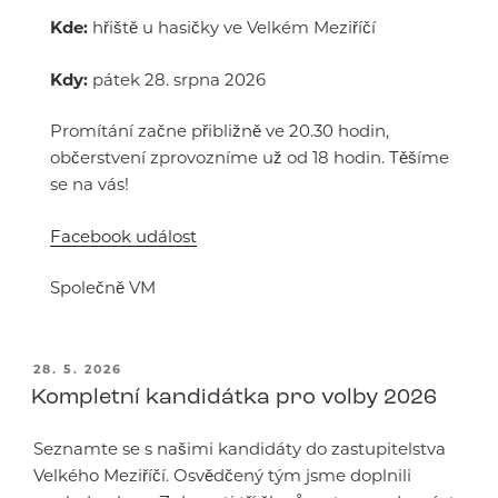
Kde:
hřiště u hasičky ve Velkém Meziříčí
Kdy:
pátek 28. srpna 2026
Promítání začne přibližně ve 20.30 hodin,
občerstvení zprovozníme už od 18 hodin. Těšíme
se na vás!
Facebook událost
Společně VM
PUBLIKOVÁNO
28. 5. 2026
Kompletní kandidátka pro volby 2026
Seznamte se s našimi kandidáty do zastupitelstva
Velkého Meziříčí. Osvědčený tým jsme doplnili