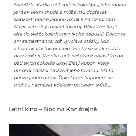
čokoládu. Karlík totiž miluje čokoládu, jeho rodina
je však velmi chudá a může mu dopřávat
sladkosti pouze jednou ročně k narozeninám.
Navíc záhadný majitel továrny Willy Wonka již
léta do své čokoládovny nikoho nepustil. Dokonce
ani zaměstnance, což vyvolává otázky, kdo
v továrně vlastně pracuje. Vše by se však mohlo
brzy změnit. Wonka totiž nečekaně ohlásil, že do
pěti svých čokolád ukryl Zlatý kupón, který
umožní nálezci navštívit jeho továrnu. Má to
pouze jeden háček. Čokolády s kupónem se
mohou nacházet kdekoliv po celém světě….
Letní kino – Noc na Karlštejně