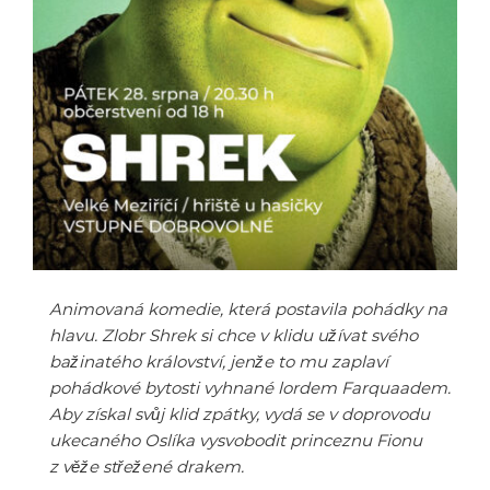
Animovaná komedie, která postavila pohádky na
hlavu. Zlobr Shrek si chce v klidu užívat svého
bažinatého království, jenže to mu zaplaví
pohádkové bytosti vyhnané lordem Farquaadem.
Aby získal svůj klid zpátky, vydá se v doprovodu
ukecaného Oslíka vysvobodit princeznu Fionu
z věže střežené drakem.