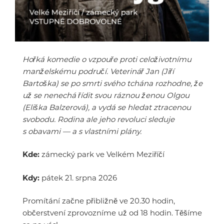
Hořká komedie o vzpouře proti celoživotnímu
manželskému područí. Veterinář Jan (Jiří
Bartoška) se po smrti svého tchána rozhodne, že
už se nenechá řídit svou ráznou ženou Olgou
(Eliška Balzerová), a vydá se hledat ztracenou
svobodu. Rodina ale jeho revoluci sleduje
s obavami — a s vlastními plány.
Kde:
zámecký park ve Velkém Meziříčí
Kdy:
pátek 21. srpna 2026
Promítání začne přibližně ve 20.30 hodin,
občerstvení zprovozníme už od 18 hodin. Těšíme