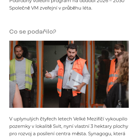
Podrobný volební program na období 2026 – 2030
Společně VM zveřejní v průběhu léta.
Co se podařilo?
V uplynulých čtyřech letech Velké Meziříčí vykoupilo
pozemky v lokalitě Svit, nyní vlastní 3 hektary plochy
pro rozvoj a posílení centra města. Synagogu, která