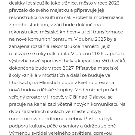
desítky let sloužila jako tržnice, město v roce 2023
převzalo do svého majetku a připravuje její
rekonstrukci na kulturní sál. Proběhla modernizace
zimního stadionu, v září bude dokončena
rekonstrukce městské knihovny a její transformace
na nové komunitní centrum. V dubnu 2025 byla
zahájena rozsáhlá rekonstrukce náměstí, jejíž
realizace se roky odkládala. V březnu 2026 započala
výstavba nové sportovní haly s kapacitou 350 diváků,
dokončená bude v roce 2027. Přístavba mateřské
školy vznikla v Mostištích a další se buduje ve
Lhotkách; na Hliništích bude v květnu otevřena
nová budova dětské skupiny. Modernizací prošel
veřejný prostor v Hrbově, v Olší nad Oslavou se
pracuje na kanalizaci včetně nových komunikací. Na
dvou základních školách ve městě přibyly
modernizované odborné učebny. Posílena byla
podpora kultury, péče o seniory a údržba zeleně.
Výměnou svítidel veřejného osvětlení, opravou