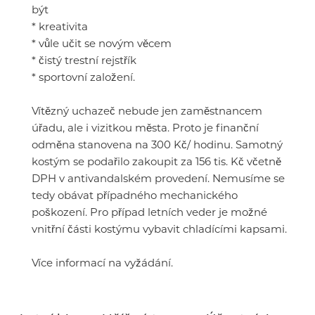
být
* kreativita
* vůle učit se novým věcem
* čistý trestní rejstřík
* sportovní založení.
Vítězný uchazeč nebude jen zaměstnancem
úřadu, ale i vizitkou města. Proto je finanční
odměna stanovena na 300 Kč/ hodinu. Samotný
kostým se podařilo zakoupit za 156 tis. Kč včetně
DPH v antivandalském provedení. Nemusíme se
tedy obávat případného mechanického
poškození. Pro případ letních veder je možné
vnitřní části kostýmu vybavit chladícími kapsami.
Více informací na vyžádání.