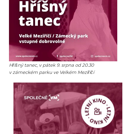
Hříšný tanec, v pátek 9. srpna od 20.30
v zámeckém parku ve Velkém Meziříčí