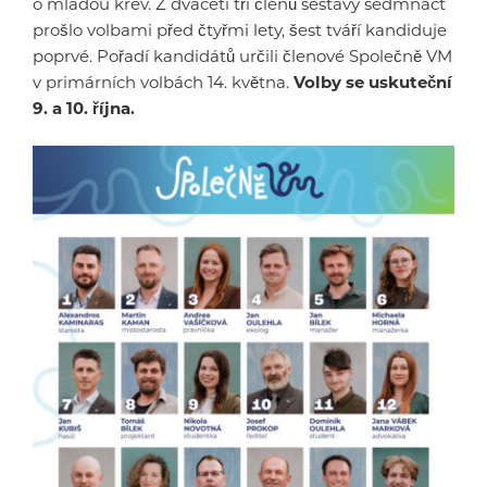
o mladou krev. Z dvaceti tří členů sestavy sedmnáct
prošlo volbami před čtyřmi lety, šest tváří kandiduje
poprvé. Pořadí kandidátů určili členové Společně VM
v primárních volbách 14. května.
Volby se uskuteční
9. a 10. října.