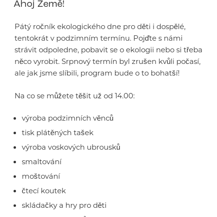
Ahoj Země!
Pátý ročník ekologického dne pro děti i dospělé,
tentokrát v podzimním termínu. Pojďte s námi
strávit odpoledne, pobavit se o ekologii nebo si třeba
něco vyrobit. Srpnový termín byl zrušen kvůli počasí,
ale jak jsme slíbili, program bude o to bohatší!
Na co se můžete těšit už od 14.00:
výroba podzimních věnců
tisk plátěných tašek
výroba voskových ubrousků
smaltování
moštování
čtecí koutek
skládačky a hry pro děti