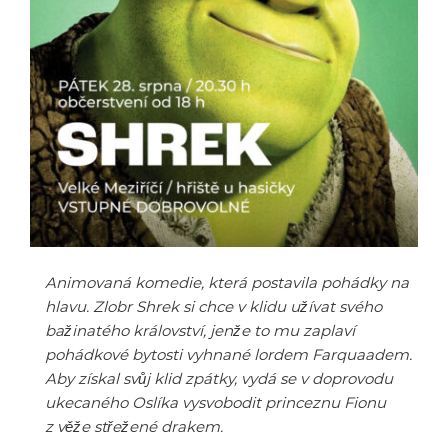
Animovaná komedie, která postavila pohádky na
hlavu. Zlobr Shrek si chce v klidu užívat svého
bažinatého království, jenže to mu zaplaví
pohádkové bytosti vyhnané lordem Farquaadem.
Aby získal svůj klid zpátky, vydá se v doprovodu
ukecaného Oslíka vysvobodit princeznu Fionu
z věže střežené drakem.