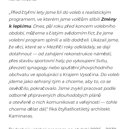
„
Před čtyřmi lety jsme šli do voleb s realistickým
programem, ve kterém jsme voličům slíbili
Změny
k lepšímu
. Dnes, půl roku před koncem volebního
období, můžeme s čistým svědomím říct, že jsme
volební program splnili a slib dodrželi. Ukázali jsme,
že věci, které se v Meziříčí roky odkládaly, se dají
dotáhnout — od zahájení rekonstrukce náměstí,
přes stavbu sportovní haly, po vykoupení Svitu,
převzetí synagogy nebo spuštění jihovýchodního
obchvatu ve spolupráci s Krajem Vysočina. Do voleb
jdeme jako sehraný tým a chceme, aby to, co se
osvědčilo, pokračovalo. Jsme zvyklí pracovat podle
odborně připravených dlouhodobých plánů
a otevřeně o nich komunikovat s veřejností — tohle
chceme dělat dál,
“ říká čtyřiatřicetiletý architekt
Kaminaras.