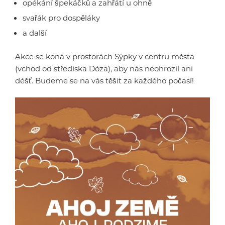
opékání špekáčků a zahřátí u ohně
svařák pro dospěláky
a další
Akce se koná v prostorách Sýpky v centru města
(vchod od střediska Dóza), aby nás neohrozil ani
déšť. Budeme se na vás těšit za každého počasí!