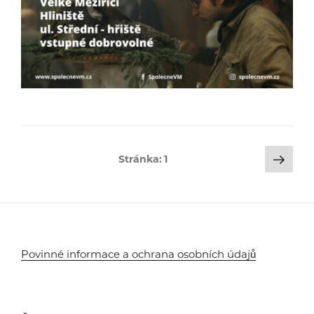
Stránkování
Dalš
Stránka:
1
strá
příspěvků
Povinné informace a ochrana osobních údajů