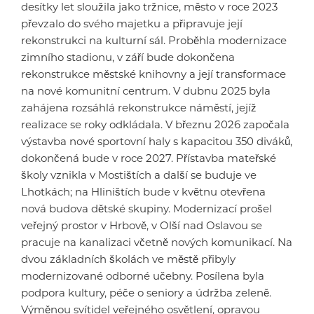
desítky let sloužila jako tržnice, město v roce 2023
převzalo do svého majetku a připravuje její
rekonstrukci na kulturní sál. Proběhla modernizace
zimního stadionu, v září bude dokončena
rekonstrukce městské knihovny a její transformace
na nové komunitní centrum. V dubnu 2025 byla
zahájena rozsáhlá rekonstrukce náměstí, jejíž
realizace se roky odkládala. V březnu 2026 započala
výstavba nové sportovní haly s kapacitou 350 diváků,
dokončená bude v roce 2027. Přístavba mateřské
školy vznikla v Mostištích a další se buduje ve
Lhotkách; na Hliništích bude v květnu otevřena
nová budova dětské skupiny. Modernizací prošel
veřejný prostor v Hrbově, v Olší nad Oslavou se
pracuje na kanalizaci včetně nových komunikací. Na
dvou základních školách ve městě přibyly
modernizované odborné učebny. Posílena byla
podpora kultury, péče o seniory a údržba zeleně.
Výměnou svítidel veřejného osvětlení, opravou