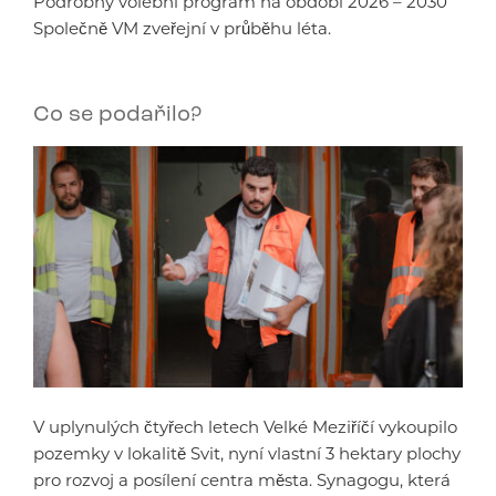
Podrobný volební program na období 2026 – 2030
Společně VM zveřejní v průběhu léta.
Co se podařilo?
V uplynulých čtyřech letech Velké Meziříčí vykoupilo
pozemky v lokalitě Svit, nyní vlastní 3 hektary plochy
pro rozvoj a posílení centra města. Synagogu, která