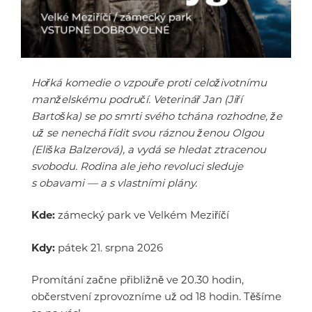
Hořká komedie o vzpouře proti celoživotnímu
manželskému područí. Veterinář Jan (Jiří
Bartoška) se po smrti svého tchána rozhodne, že
už se nenechá řídit svou ráznou ženou Olgou
(Eliška Balzerová), a vydá se hledat ztracenou
svobodu. Rodina ale jeho revoluci sleduje
s obavami — a s vlastními plány.
Kde:
zámecký park ve Velkém Meziříčí
Kdy:
pátek 21. srpna 2026
Promítání začne přibližně ve 20.30 hodin,
občerstvení zprovozníme už od 18 hodin. Těšíme