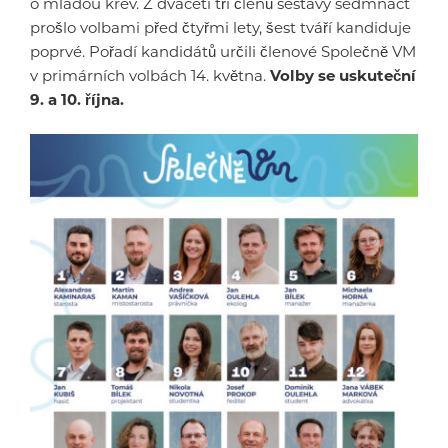
o mladou krev. Z dvaceti tří členů sestavy sedmnáct
prošlo volbami před čtyřmi lety, šest tváří kandiduje
poprvé. Pořadí kandidátů určili členové Společně VM
v primárních volbách 14. května.
Volby se uskuteční
9. a 10. října.