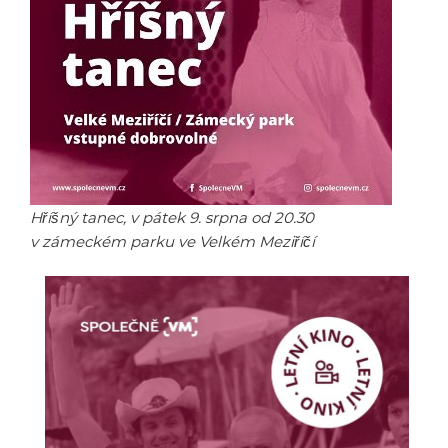
Hříšný tanec, v pátek 9. srpna od 20.30
v zámeckém parku ve Velkém Meziříčí