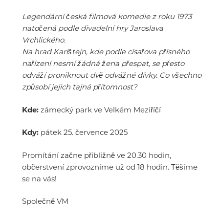
Legendární česká filmová komedie z roku 1973
natočená podle divadelní hry Jaroslava
Vrchlického.
Na hrad Karlštejn, kde podle císařova přísného
nařízení nesmí žádná žena přespat, se přesto
odváží proniknout dvě odvážné dívky. Co všechno
způsobí jejich tajná přítomnost?
Kde:
zámecký park ve Velkém Meziříčí
Kdy:
pátek 25. července 2025
Promítání začne přibližně ve 20.30 hodin,
občerstvení zprovozníme už od 18 hodin. Těšíme
se na vás!
Společně VM