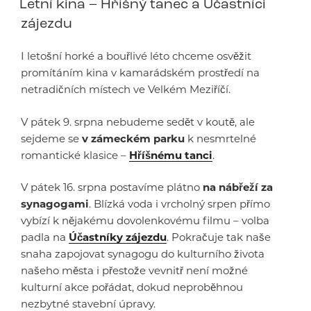
Letní kina – Hříšný tanec a Účastníci
zájezdu
I letošní horké a bouřlivé léto chceme osvěžit
promítáním kina v kamarádském prostředí na
netradičních místech ve Velkém Meziříčí.
V pátek 9. srpna nebudeme sedět v koutě, ale
sejdeme se
v zámeckém parku
k nesmrtelné
romantické klasice –
Hříšnému tanci
.
V pátek 16. srpna postavíme plátno
na nábřeží za
synagogami
. Blízká voda i vrcholný srpen přímo
vybízí k nějakému dovolenkovému filmu – volba
padla na
Účastníky zájezdu
. Pokračuje tak naše
snaha zapojovat synagogu do kulturního života
našeho města i přestože vevnitř není možné
kulturní akce pořádat, dokud neproběhnou
nezbytné stavební úpravy.