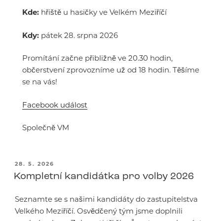
Kde:
hřiště u hasičky ve Velkém Meziříčí
Kdy:
pátek 28. srpna 2026
Promítání začne přibližně ve 20.30 hodin,
občerstvení zprovozníme už od 18 hodin. Těšíme
se na vás!
Facebook událost
Společně VM
PUBLIKOVÁNO
28. 5. 2026
Kompletní kandidátka pro volby 2026
Seznamte se s našimi kandidáty do zastupitelstva
Velkého Meziříčí. Osvědčený tým jsme doplnili