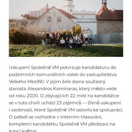
Uskupení Společně VM potvrzuje kandidaturu do
podzimních komunálních voleb do zastupitelstva
Velkého Meziříčí. V jejím čele stane současný
starosta Alexandros Kaminaras, který město vede
od roku 2020. O zbývajících 22 míst na kandidátce
se v tuto chvíli uchází 23 zájemců — členů uskupení
i osobností, které Společně VM oslovilo ke spolupráci.
O pořadí se rozhodne v interním hlasování,
kompletní kandidátku Společně VM představí na
konci května.