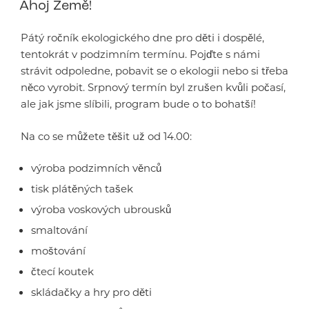
Ahoj Země!
Pátý ročník ekologického dne pro děti i dospělé,
tentokrát v podzimním termínu. Pojďte s námi
strávit odpoledne, pobavit se o ekologii nebo si třeba
něco vyrobit. Srpnový termín byl zrušen kvůli počasí,
ale jak jsme slíbili, program bude o to bohatší!
Na co se můžete těšit už od 14.00:
výroba podzimních věnců
tisk plátěných tašek
výroba voskových ubrousků
smaltování
moštování
čtecí koutek
skládačky a hry pro děti