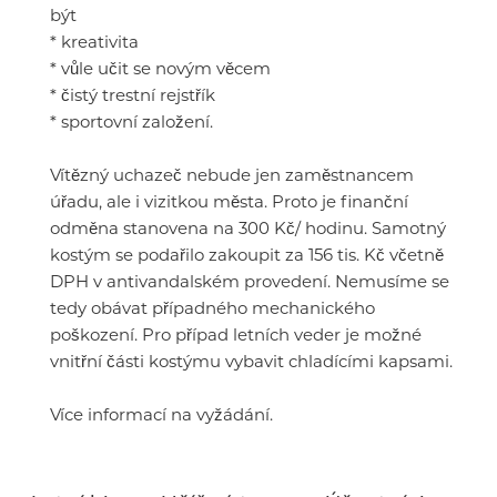
být
* kreativita
* vůle učit se novým věcem
* čistý trestní rejstřík
* sportovní založení.
Vítězný uchazeč nebude jen zaměstnancem
úřadu, ale i vizitkou města. Proto je finanční
odměna stanovena na 300 Kč/ hodinu. Samotný
kostým se podařilo zakoupit za 156 tis. Kč včetně
DPH v antivandalském provedení. Nemusíme se
tedy obávat případného mechanického
poškození. Pro případ letních veder je možné
vnitřní části kostýmu vybavit chladícími kapsami.
Více informací na vyžádání.