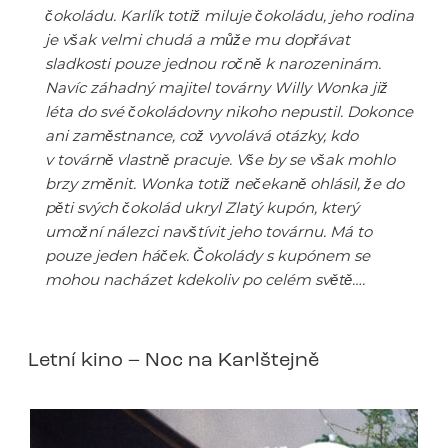
čokoládu. Karlík totiž miluje čokoládu, jeho rodina
je však velmi chudá a může mu dopřávat
sladkosti pouze jednou ročně k narozeninám.
Navíc záhadný majitel továrny Willy Wonka již
léta do své čokoládovny nikoho nepustil. Dokonce
ani zaměstnance, což vyvolává otázky, kdo
v továrně vlastně pracuje. Vše by se však mohlo
brzy změnit. Wonka totiž nečekaně ohlásil, že do
pěti svých čokolád ukryl Zlatý kupón, který
umožní nálezci navštívit jeho továrnu. Má to
pouze jeden háček. Čokolády s kupónem se
mohou nacházet kdekoliv po celém světě….
Letní kino – Noc na Karlštejně