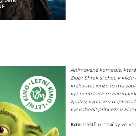
Animovaná komedie, která 
Zlobr Shrek si chce v klidu
království, jenže to mu zap
vyhnané lordem Farquaadem
zpátky, vydá se v doprovo
vysvobodit princeznu Fion
Kde:
hřiště u hasičky ve Ve