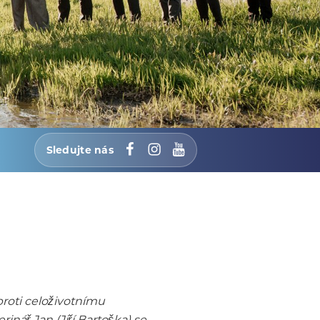
Sledujte nás
Facebook
Instagram
YouTube
roti celoživotnímu
nář Jan (Jiří Bartoška) se