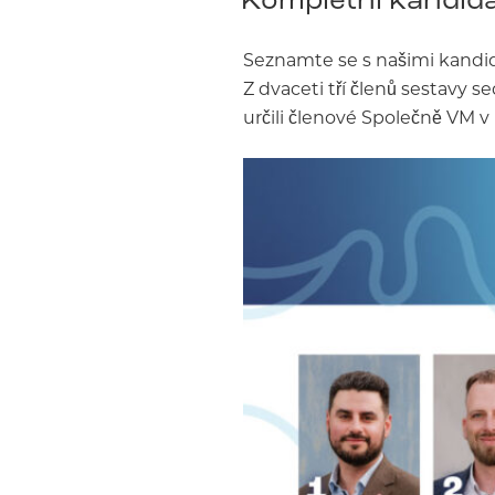
Seznamte se s našimi kandid
Z dvaceti tří členů sestavy s
určili členové Společně VM v