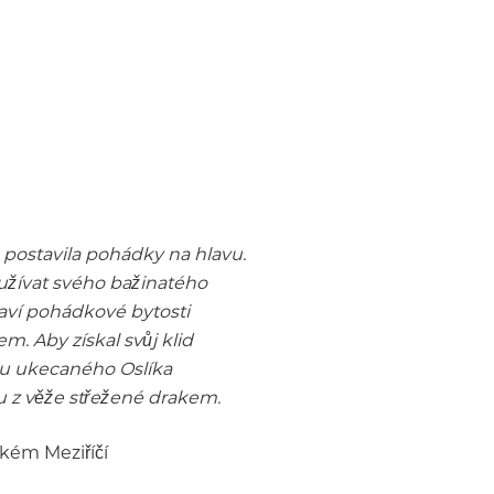
postavila pohádky na hlavu.
 užívat svého bažinatého
laví pohádkové bytosti
. Aby získal svůj klid
du ukecaného Oslíka
u z věže střežené drakem.
lkém Meziříčí