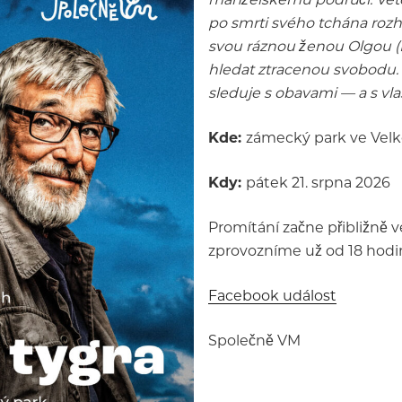
po smrti svého tchána rozh
svou ráznou ženou Olgou (E
hledat ztracenou svobodu. 
sleduje s obavami — a s vla
Kde:
zámecký park ve Velk
Kdy:
pátek 21. srpna 2026
Promítání začne přibližně v
zprovozníme už od 18 hodin
Facebook událost
Společně VM