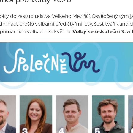
áty do zastupitelstva Velkého Meziříčí. Osvědčený tým j
edmnáct prošlo volbami před čtyřmi lety, šest tváří kand
 primárních volbách 14. května.
Volby se uskuteční 9. a 10