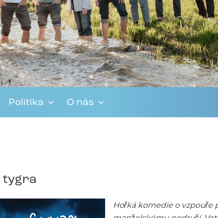
Politika
O nás
e tygra
Hořká komedie o vzpouře p
manželskému područí. Veteri