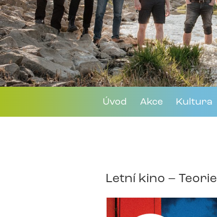
Úvod
Akce
Kultura
Letní kino – Teori