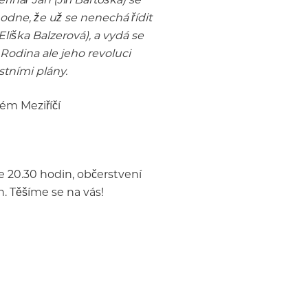
odne, že už se nenechá řídit
liška Balzerová), a vydá se
Rodina ale jeho revoluci
stními plány.
ém Meziříčí
e 20.30 hodin, občerstvení
. Těšíme se na vás!