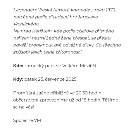
Legendární česká filmová komedie z roku 1973
natočená podle divadelní hry Jaroslava
Vrchlického.
Na hrad Karlštejn, kde podle císařova přísného
nařízení nesmí žádná žena přespat, se přesto
odváží proniknout dvě odvážné dívky. Co všechno
způsobí jejich tajná přítomnost?
Kde:
zámecký park ve Velkém Meziříčí
Kdy:
pátek 25. července 2025
Promítání začne přibližně ve 20.30 hodin,
občerstvení zprovozníme už od 18 hodin. Těšíme
se na vás!
Společně VM