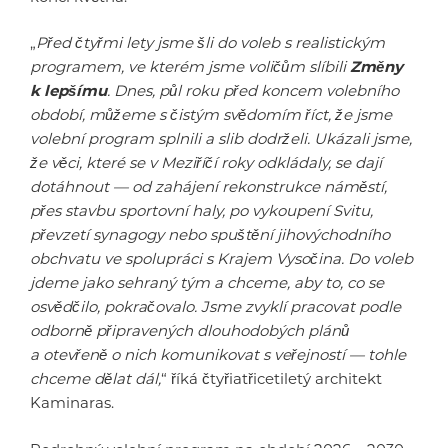
„
Před čtyřmi lety jsme šli do voleb s realistickým
programem, ve kterém jsme voličům slíbili
Změny
k lepšímu
. Dnes, půl roku před koncem volebního
období, můžeme s čistým svědomím říct, že jsme
volební program splnili a slib dodrželi. Ukázali jsme,
že věci, které se v Meziříčí roky odkládaly, se dají
dotáhnout — od zahájení rekonstrukce náměstí,
přes stavbu sportovní haly, po vykoupení Svitu,
převzetí synagogy nebo spuštění jihovýchodního
obchvatu ve spolupráci s Krajem Vysočina. Do voleb
jdeme jako sehraný tým a chceme, aby to, co se
osvědčilo, pokračovalo. Jsme zvyklí pracovat podle
odborně připravených dlouhodobých plánů
a otevřeně o nich komunikovat s veřejností — tohle
chceme dělat dál,
“ říká čtyřiatřicetiletý architekt
Kaminaras.