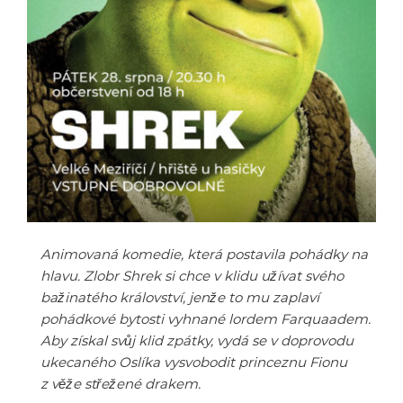
Animovaná komedie, která postavila pohádky na
hlavu. Zlobr Shrek si chce v klidu užívat svého
bažinatého království, jenže to mu zaplaví
pohádkové bytosti vyhnané lordem Farquaadem.
Aby získal svůj klid zpátky, vydá se v doprovodu
ukecaného Oslíka vysvobodit princeznu Fionu
z věže střežené drakem.