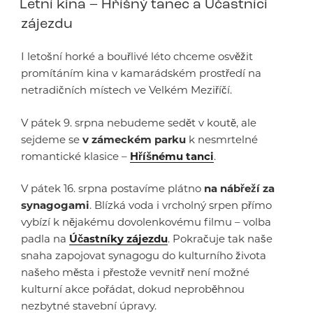
Letní kina – Hříšný tanec a Účastníci
zájezdu
I letošní horké a bouřlivé léto chceme osvěžit
promítáním kina v kamarádském prostředí na
netradičních místech ve Velkém Meziříčí.
V pátek 9. srpna nebudeme sedět v koutě, ale
sejdeme se
v zámeckém parku
k nesmrtelné
romantické klasice –
Hříšnému tanci
.
V pátek 16. srpna postavíme plátno
na nábřeží za
synagogami
. Blízká voda i vrcholný srpen přímo
vybízí k nějakému dovolenkovému filmu – volba
padla na
Účastníky zájezdu
. Pokračuje tak naše
snaha zapojovat synagogu do kulturního života
našeho města i přestože vevnitř není možné
kulturní akce pořádat, dokud neproběhnou
nezbytné stavební úpravy.