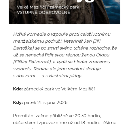
Hořká komedie o vzpouře proti celoživotnímu
manželskému područí. Veterinář Jan (Jiří
Bartoška) se po smrti svého tchána rozhodne, že
už se nenechá řídit svou ráznou ženou Olgou
(Eliška Balzerová), a vydá se hledat ztracenou
svobodu. Rodina ale jeho revoluci sleduje
s obavami — a s vlastními plány.
Kde:
zámecký park ve Velkém Meziříčí
Kdy:
pátek 21. srpna 2026
Promítání začne přibližně ve 20.30 hodin,
občerstvení zprovozníme už od 18 hodin. Těšíme