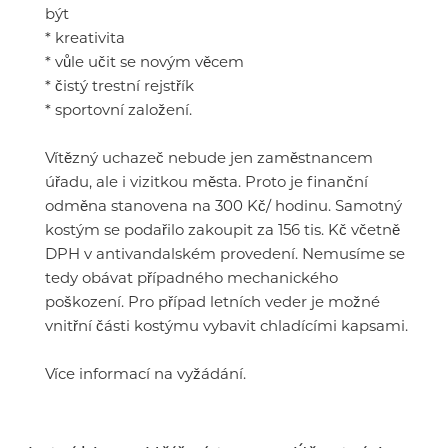
být
* kreativita
* vůle učit se novým věcem
* čistý trestní rejstřík
* sportovní založení.
Vítězný uchazeč nebude jen zaměstnancem
úřadu, ale i vizitkou města. Proto je finanční
odměna stanovena na 300 Kč/ hodinu. Samotný
kostým se podařilo zakoupit za 156 tis. Kč včetně
DPH v antivandalském provedení. Nemusíme se
tedy obávat případného mechanického
poškození. Pro případ letních veder je možné
vnitřní části kostýmu vybavit chladícími kapsami.
Více informací na vyžádání.