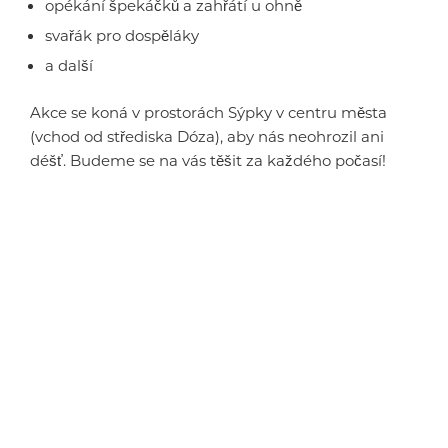
opékání špekáčků a zahřátí u ohně
svařák pro dospěláky
a další
Akce se koná v prostorách Sýpky v centru města
(vchod od střediska Dóza), aby nás neohrozil ani
déšť. Budeme se na vás těšit za každého počasí!