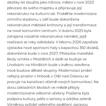
desítky let sloužila jako tržnice, město v roce 2023
převzalo do svého majetku a připravuje její
rekonstrukci na kulturní sál. Proběhla modernizace
zimního stadionu, v září bude dokončena
rekonstrukce městské knihovny a její transformace
na nové komunitní centrum. V dubnu 2025 byla
zahájena rozsáhlá rekonstrukce náměstí, jejíž
realizace se roky odkládala. V březnu 2026 započala
výstavba nové sportovní haly s kapacitou 350 diváků,
dokončená bude v roce 2027. Přístavba mateřské
školy vznikla v Mostištích a další se buduje ve
Lhotkách; na Hliništích bude v květnu otevřena
nová budova dětské skupiny. Modernizací prošel
veřejný prostor v Hrbově, v Olší nad Oslavou se
pracuje na kanalizaci včetně nových komunikací. Na
dvou základních školách ve městě přibyly
modernizované odborné učebny. Posílena byla
podpora kultury, péče o seniory a údržba zeleně.
Výměnou svítidel veřejného osvětlení, opravou