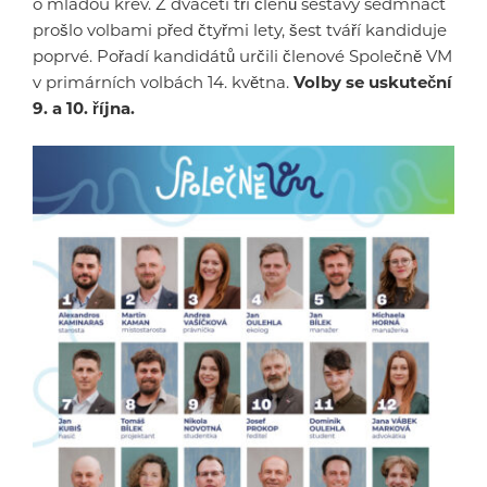
o mladou krev. Z dvaceti tří členů sestavy sedmnáct
prošlo volbami před čtyřmi lety, šest tváří kandiduje
poprvé. Pořadí kandidátů určili členové Společně VM
v primárních volbách 14. května.
Volby se uskuteční
9. a 10. října.