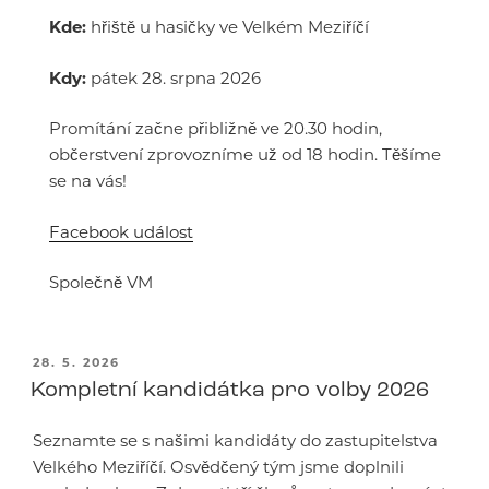
Kde:
hřiště u hasičky ve Velkém Meziříčí
Kdy:
pátek 28. srpna 2026
Promítání začne přibližně ve 20.30 hodin,
občerstvení zprovozníme už od 18 hodin. Těšíme
se na vás!
Facebook událost
Společně VM
PUBLIKOVÁNO
28. 5. 2026
Kompletní kandidátka pro volby 2026
Seznamte se s našimi kandidáty do zastupitelstva
Velkého Meziříčí. Osvědčený tým jsme doplnili