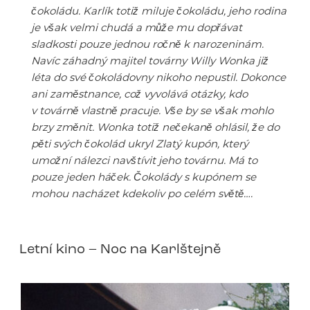
čokoládu. Karlík totiž miluje čokoládu, jeho rodina
je však velmi chudá a může mu dopřávat
sladkosti pouze jednou ročně k narozeninám.
Navíc záhadný majitel továrny Willy Wonka již
léta do své čokoládovny nikoho nepustil. Dokonce
ani zaměstnance, což vyvolává otázky, kdo
v továrně vlastně pracuje. Vše by se však mohlo
brzy změnit. Wonka totiž nečekaně ohlásil, že do
pěti svých čokolád ukryl Zlatý kupón, který
umožní nálezci navštívit jeho továrnu. Má to
pouze jeden háček. Čokolády s kupónem se
mohou nacházet kdekoliv po celém světě….
Letní kino – Noc na Karlštejně