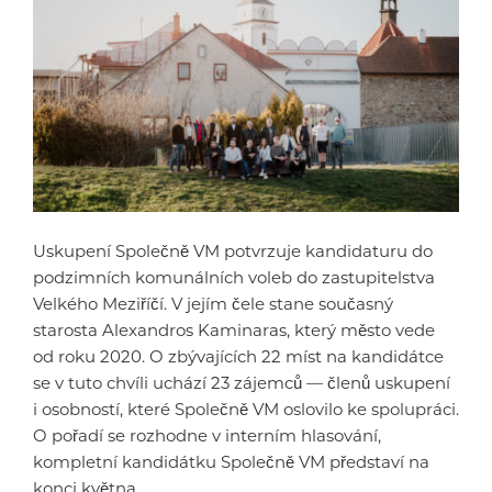
Uskupení Společně VM potvrzuje kandidaturu do
podzimních komunálních voleb do zastupitelstva
Velkého Meziříčí. V jejím čele stane současný
starosta Alexandros Kaminaras, který město vede
od roku 2020. O zbývajících 22 míst na kandidátce
se v tuto chvíli uchází 23 zájemců — členů uskupení
i osobností, které Společně VM oslovilo ke spolupráci.
O pořadí se rozhodne v interním hlasování,
kompletní kandidátku Společně VM představí na
konci května.