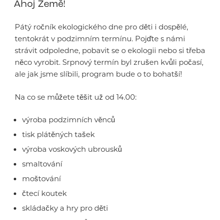
Ahoj Země!
Pátý ročník ekologického dne pro děti i dospělé,
tentokrát v podzimním termínu. Pojďte s námi
strávit odpoledne, pobavit se o ekologii nebo si třeba
něco vyrobit. Srpnový termín byl zrušen kvůli počasí,
ale jak jsme slíbili, program bude o to bohatší!
Na co se můžete těšit už od 14.00:
výroba podzimních věnců
tisk plátěných tašek
výroba voskových ubrousků
smaltování
moštování
čtecí koutek
skládačky a hry pro děti