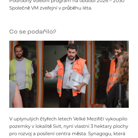
Podrobný volební program na období 2026 – 2030
Společně VM zveřejní v průběhu léta.
Co se podařilo?
V uplynulých čtyřech letech Velké Meziříčí vykoupilo
pozemky v lokalitě Svit, nyní vlastní 3 hektary plochy
pro rozvoj a posílení centra města. Synagogu, která