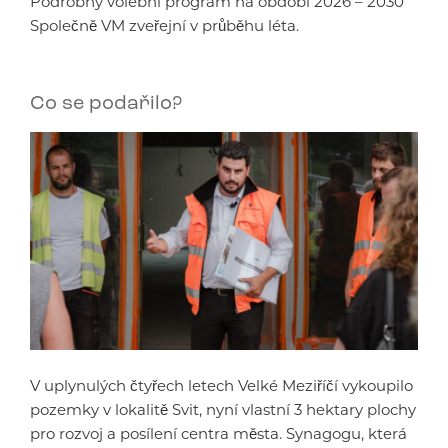
Podrobný volební program na období 2026 – 2030
Společně VM zveřejní v průběhu léta.
Co se podařilo?
V uplynulých čtyřech letech Velké Meziříčí vykoupilo
pozemky v lokalitě Svit, nyní vlastní 3 hektary plochy
pro rozvoj a posílení centra města. Synagogu, která