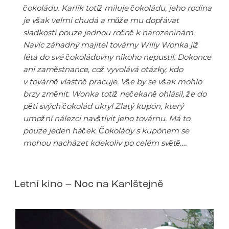
čokoládu. Karlík totiž miluje čokoládu, jeho rodina
je však velmi chudá a může mu dopřávat
sladkosti pouze jednou ročně k narozeninám.
Navíc záhadný majitel továrny Willy Wonka již
léta do své čokoládovny nikoho nepustil. Dokonce
ani zaměstnance, což vyvolává otázky, kdo
v továrně vlastně pracuje. Vše by se však mohlo
brzy změnit. Wonka totiž nečekaně ohlásil, že do
pěti svých čokolád ukryl Zlatý kupón, který
umožní nálezci navštívit jeho továrnu. Má to
pouze jeden háček. Čokolády s kupónem se
mohou nacházet kdekoliv po celém světě….
Letní kino – Noc na Karlštejně