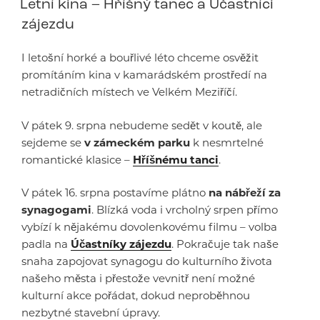
Letní kina – Hříšný tanec a Účastníci
zájezdu
I letošní horké a bouřlivé léto chceme osvěžit
promítáním kina v kamarádském prostředí na
netradičních místech ve Velkém Meziříčí.
V pátek 9. srpna nebudeme sedět v koutě, ale
sejdeme se
v zámeckém parku
k nesmrtelné
romantické klasice –
Hříšnému tanci
.
V pátek 16. srpna postavíme plátno
na nábřeží za
synagogami
. Blízká voda i vrcholný srpen přímo
vybízí k nějakému dovolenkovému filmu – volba
padla na
Účastníky zájezdu
. Pokračuje tak naše
snaha zapojovat synagogu do kulturního života
našeho města i přestože vevnitř není možné
kulturní akce pořádat, dokud neproběhnou
nezbytné stavební úpravy.