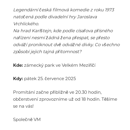
Legendární česká filmová komedie z roku 1973
natočená podle divadelní hry Jaroslava
Vrchlického.
Na hrad Karlštejn, kde podle císařova přísného
nařízení nesmí žádná žena přespat, se přesto
odváží proniknout dvě odvážné dívky. Co všechno
způsobí jejich tajná přítomnost?
Kde:
zámecký park ve Velkém Meziříčí
Kdy:
pátek 25. července 2025
Promítání začne přibližně ve 20.30 hodin,
občerstvení zprovozníme už od 18 hodin. Těšíme
se na vás!
Společně VM