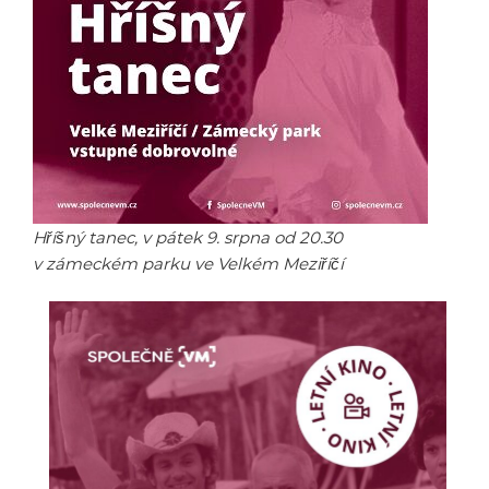
Hříšný tanec, v pátek 9. srpna od 20.30
v zámeckém parku ve Velkém Meziříčí