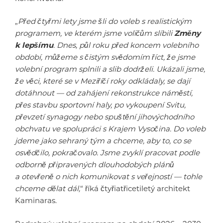
„
Před čtyřmi lety jsme šli do voleb s realistickým
programem, ve kterém jsme voličům slíbili
Změny
k lepšímu
. Dnes, půl roku před koncem volebního
období, můžeme s čistým svědomím říct, že jsme
volební program splnili a slib dodrželi. Ukázali jsme,
že věci, které se v Meziříčí roky odkládaly, se dají
dotáhnout — od zahájení rekonstrukce náměstí,
přes stavbu sportovní haly, po vykoupení Svitu,
převzetí synagogy nebo spuštění jihovýchodního
obchvatu ve spolupráci s Krajem Vysočina. Do voleb
jdeme jako sehraný tým a chceme, aby to, co se
osvědčilo, pokračovalo. Jsme zvyklí pracovat podle
odborně připravených dlouhodobých plánů
a otevřeně o nich komunikovat s veřejností — tohle
chceme dělat dál,
“ říká čtyřiatřicetiletý architekt
Kaminaras.