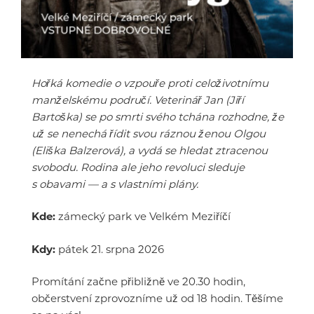
Hořká komedie o vzpouře proti celoživotnímu
manželskému područí. Veterinář Jan (Jiří
Bartoška) se po smrti svého tchána rozhodne, že
už se nenechá řídit svou ráznou ženou Olgou
(Eliška Balzerová), a vydá se hledat ztracenou
svobodu. Rodina ale jeho revoluci sleduje
s obavami — a s vlastními plány.
Kde:
zámecký park ve Velkém Meziříčí
Kdy:
pátek 21. srpna 2026
Promítání začne přibližně ve 20.30 hodin,
občerstvení zprovozníme už od 18 hodin. Těšíme