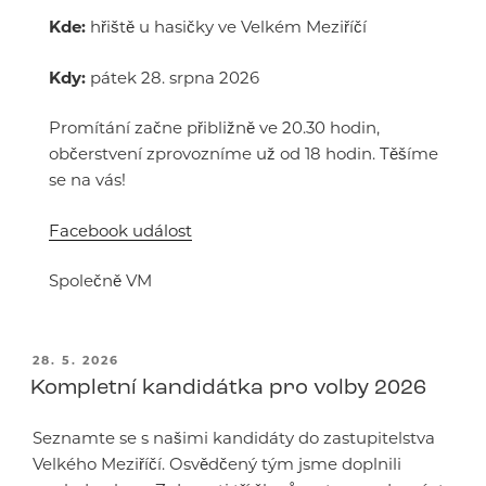
Kde:
hřiště u hasičky ve Velkém Meziříčí
Kdy:
pátek 28. srpna 2026
Promítání začne přibližně ve 20.30 hodin,
občerstvení zprovozníme už od 18 hodin. Těšíme
se na vás!
Facebook událost
Společně VM
PUBLIKOVÁNO
28. 5. 2026
Kompletní kandidátka pro volby 2026
Seznamte se s našimi kandidáty do zastupitelstva
Velkého Meziříčí. Osvědčený tým jsme doplnili