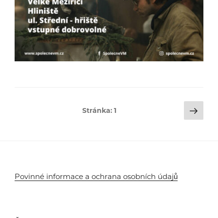
Stránkování
Dalš
Stránka:
1
strá
příspěvků
Povinné informace a ochrana osobních údajů