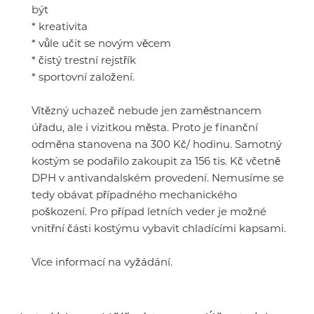
být
* kreativita
* vůle učit se novým věcem
* čistý trestní rejstřík
* sportovní založení.
Vítězný uchazeč nebude jen zaměstnancem
úřadu, ale i vizitkou města. Proto je finanční
odměna stanovena na 300 Kč/ hodinu. Samotný
kostým se podařilo zakoupit za 156 tis. Kč včetně
DPH v antivandalském provedení. Nemusíme se
tedy obávat případného mechanického
poškození. Pro případ letních veder je možné
vnitřní části kostýmu vybavit chladícími kapsami.
Více informací na vyžádání.