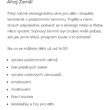
Ahoj Země!
Pátý ročník ekologického dne pro děti i dospělé,
tentokrát v podzimním termínu. Pojďte s námi
strávit odpoledne, pobavit se o ekologii nebo si třeba
něco vyrobit. Srpnový termín byl zrušen kvůli počasí,
ale jak jsme slíbili, program bude o to bohatší!
Na co se můžete těšit už od 14.00:
výroba podzimních věnců
tisk plátěných tašek
výroba voskových ubrousků
smaltování
moštování
čtecí koutek
skládačky a hry pro děti