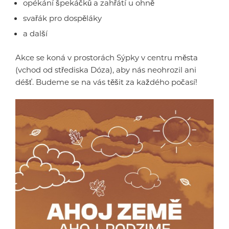
opékání špekáčků a zahřátí u ohně
svařák pro dospěláky
a další
Akce se koná v prostorách Sýpky v centru města
(vchod od střediska Dóza), aby nás neohrozil ani
déšť. Budeme se na vás těšit za každého počasí!