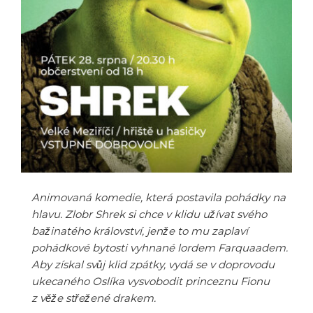
Animovaná komedie, která postavila pohádky na
hlavu. Zlobr Shrek si chce v klidu užívat svého
bažinatého království, jenže to mu zaplaví
pohádkové bytosti vyhnané lordem Farquaadem.
Aby získal svůj klid zpátky, vydá se v doprovodu
ukecaného Oslíka vysvobodit princeznu Fionu
z věže střežené drakem.