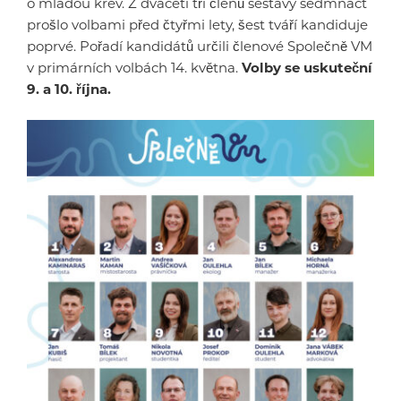
o mladou krev. Z dvaceti tří členů sestavy sedmnáct
prošlo volbami před čtyřmi lety, šest tváří kandiduje
poprvé. Pořadí kandidátů určili členové Společně VM
v primárních volbách 14. května.
Volby se uskuteční
9. a 10. října.