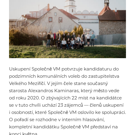
Uskupení Společně VM potvrzuje kandidaturu do
podzimních komunálních voleb do zastupitelstva
Velkého Meziříčí. V jejím čele stane současný
starosta Alexandros Kaminaras, který město vede
od roku 2020. O zbývajících 22 míst na kandidátce
se v tuto chvíli uchází 23 zájemců — členů uskupení
i osobností, které Společně VM oslovilo ke spolupráci.
O pořadí se rozhodne v interním hlasování,
kompletní kandidátku Společně VM představí na
konci května.