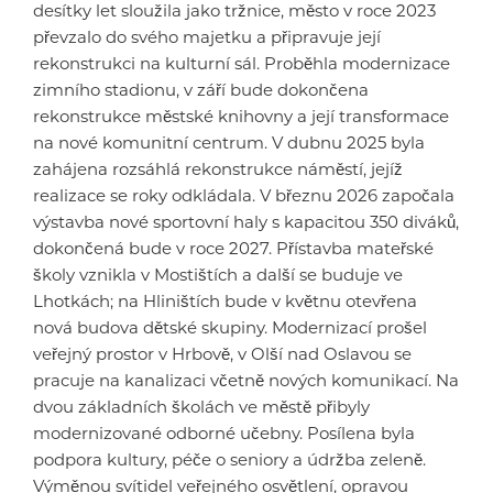
desítky let sloužila jako tržnice, město v roce 2023
převzalo do svého majetku a připravuje její
rekonstrukci na kulturní sál. Proběhla modernizace
zimního stadionu, v září bude dokončena
rekonstrukce městské knihovny a její transformace
na nové komunitní centrum. V dubnu 2025 byla
zahájena rozsáhlá rekonstrukce náměstí, jejíž
realizace se roky odkládala. V březnu 2026 započala
výstavba nové sportovní haly s kapacitou 350 diváků,
dokončená bude v roce 2027. Přístavba mateřské
školy vznikla v Mostištích a další se buduje ve
Lhotkách; na Hliništích bude v květnu otevřena
nová budova dětské skupiny. Modernizací prošel
veřejný prostor v Hrbově, v Olší nad Oslavou se
pracuje na kanalizaci včetně nových komunikací. Na
dvou základních školách ve městě přibyly
modernizované odborné učebny. Posílena byla
podpora kultury, péče o seniory a údržba zeleně.
Výměnou svítidel veřejného osvětlení, opravou