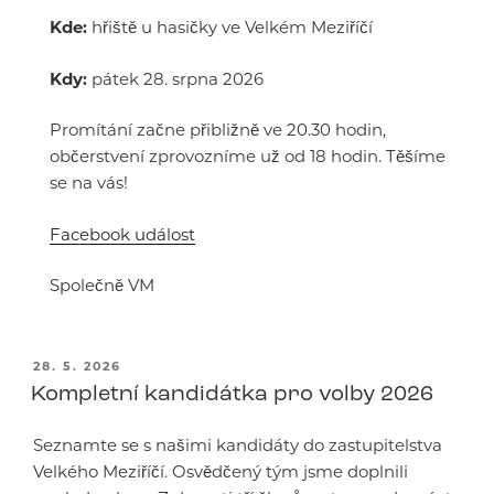
Kde:
hřiště u hasičky ve Velkém Meziříčí
Kdy:
pátek 28. srpna 2026
Promítání začne přibližně ve 20.30 hodin,
občerstvení zprovozníme už od 18 hodin. Těšíme
se na vás!
Facebook událost
Společně VM
PUBLIKOVÁNO
28. 5. 2026
Kompletní kandidátka pro volby 2026
Seznamte se s našimi kandidáty do zastupitelstva
Velkého Meziříčí. Osvědčený tým jsme doplnili