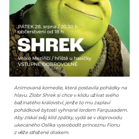
Animovaná komedie, která postavila pohádky na
hlavu. Zlobr Shrek si chce v klidu užívat svého
bažinatého království, jenže to mu zaplaví
pohádkové bytosti vyhnané lordem Farquaadem.
Aby získal svůj klid zpátky, vydá se v doprovodu
ukecaného Oslíka vysvobodit princeznu Fionu
z věže střežené drakem.