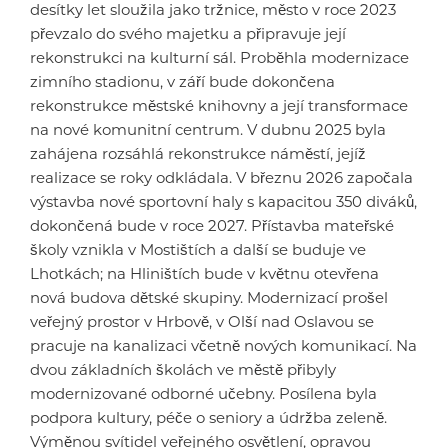
desítky let sloužila jako tržnice, město v roce 2023
převzalo do svého majetku a připravuje její
rekonstrukci na kulturní sál. Proběhla modernizace
zimního stadionu, v září bude dokončena
rekonstrukce městské knihovny a její transformace
na nové komunitní centrum. V dubnu 2025 byla
zahájena rozsáhlá rekonstrukce náměstí, jejíž
realizace se roky odkládala. V březnu 2026 započala
výstavba nové sportovní haly s kapacitou 350 diváků,
dokončená bude v roce 2027. Přístavba mateřské
školy vznikla v Mostištích a další se buduje ve
Lhotkách; na Hliništích bude v květnu otevřena
nová budova dětské skupiny. Modernizací prošel
veřejný prostor v Hrbově, v Olší nad Oslavou se
pracuje na kanalizaci včetně nových komunikací. Na
dvou základních školách ve městě přibyly
modernizované odborné učebny. Posílena byla
podpora kultury, péče o seniory a údržba zeleně.
Výměnou svítidel veřejného osvětlení, opravou