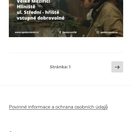
Stránkování
Dalš
Stránka:
1
strá
příspěvků
Povinné informace a ochrana osobních údajů