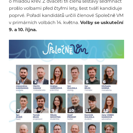
o mladou krev. Z dvaceti tří členů sestavy sedmnáct
prošlo volbami před čtyřmi lety, šest tváří kandiduje
poprvé. Pořadí kandidátů určili členové Společně VM
v primárních volbách 14. května.
Volby se uskuteční
9. a 10. října.