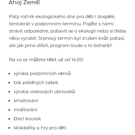
Ahoj Země!
Pátý ročník ekologického dne pro děti i dospělé,
tentokrát v podzimním termínu. Pojďte s námi
strávit odpoledne, pobavit se o ekologii nebo si třeba
něco vyrobit. Srpnový termín byl zrušen kvůli počasí,
ale jak jsme slíbili, program bude o to bohatší!
Na co se můžete těšit už od 14.00:
výroba podzimních věnců
tisk plátěných tašek
výroba voskových ubrousků
smaltování
moštování
čtecí koutek
skládačky a hry pro děti