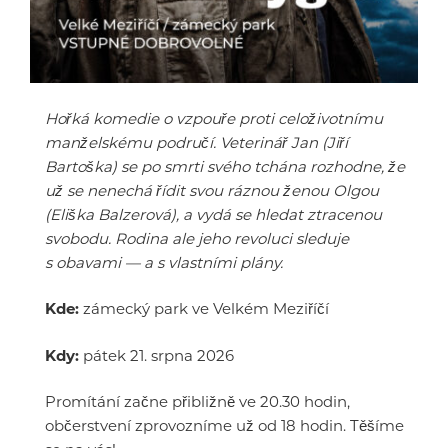
Hořká komedie o vzpouře proti celoživotnímu
manželskému područí. Veterinář Jan (Jiří
Bartoška) se po smrti svého tchána rozhodne, že
už se nenechá řídit svou ráznou ženou Olgou
(Eliška Balzerová), a vydá se hledat ztracenou
svobodu. Rodina ale jeho revoluci sleduje
s obavami — a s vlastními plány.
Kde:
zámecký park ve Velkém Meziříčí
Kdy:
pátek 21. srpna 2026
Promítání začne přibližně ve 20.30 hodin,
občerstvení zprovozníme už od 18 hodin. Těšíme