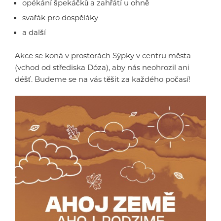
opékání špekáčků a zahřátí u ohně
svařák pro dospěláky
a další
Akce se koná v prostorách Sýpky v centru města
(vchod od střediska Dóza), aby nás neohrozil ani
déšť. Budeme se na vás těšit za každého počasí!