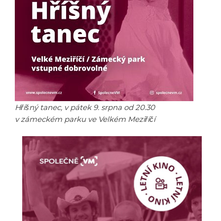
Hříšný tanec, v pátek 9. srpna od 20.30
v zámeckém parku ve Velkém Meziříčí