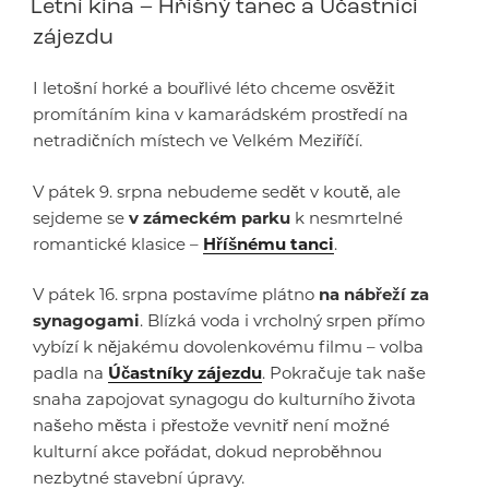
Letní kina – Hříšný tanec a Účastníci
zájezdu
I letošní horké a bouřlivé léto chceme osvěžit
promítáním kina v kamarádském prostředí na
netradičních místech ve Velkém Meziříčí.
V pátek 9. srpna nebudeme sedět v koutě, ale
sejdeme se
v zámeckém parku
k nesmrtelné
romantické klasice –
Hříšnému tanci
.
V pátek 16. srpna postavíme plátno
na nábřeží za
synagogami
. Blízká voda i vrcholný srpen přímo
vybízí k nějakému dovolenkovému filmu – volba
padla na
Účastníky zájezdu
. Pokračuje tak naše
snaha zapojovat synagogu do kulturního života
našeho města i přestože vevnitř není možné
kulturní akce pořádat, dokud neproběhnou
nezbytné stavební úpravy.