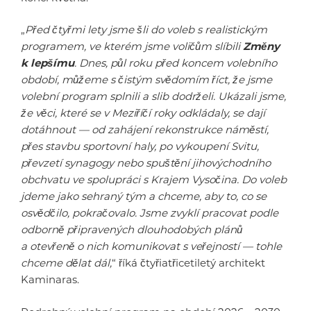
„
Před čtyřmi lety jsme šli do voleb s realistickým
programem, ve kterém jsme voličům slíbili
Změny
k lepšímu
. Dnes, půl roku před koncem volebního
období, můžeme s čistým svědomím říct, že jsme
volební program splnili a slib dodrželi. Ukázali jsme,
že věci, které se v Meziříčí roky odkládaly, se dají
dotáhnout — od zahájení rekonstrukce náměstí,
přes stavbu sportovní haly, po vykoupení Svitu,
převzetí synagogy nebo spuštění jihovýchodního
obchvatu ve spolupráci s Krajem Vysočina. Do voleb
jdeme jako sehraný tým a chceme, aby to, co se
osvědčilo, pokračovalo. Jsme zvyklí pracovat podle
odborně připravených dlouhodobých plánů
a otevřeně o nich komunikovat s veřejností — tohle
chceme dělat dál,
“ říká čtyřiatřicetiletý architekt
Kaminaras.