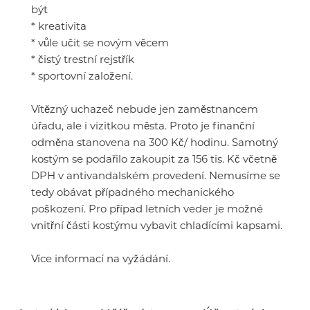
být
* kreativita
* vůle učit se novým věcem
* čistý trestní rejstřík
* sportovní založení.
Vítězný uchazeč nebude jen zaměstnancem
úřadu, ale i vizitkou města. Proto je finanční
odměna stanovena na 300 Kč/ hodinu. Samotný
kostým se podařilo zakoupit za 156 tis. Kč včetně
DPH v antivandalském provedení. Nemusíme se
tedy obávat případného mechanického
poškození. Pro případ letních veder je možné
vnitřní části kostýmu vybavit chladícími kapsami.
Více informací na vyžádání.