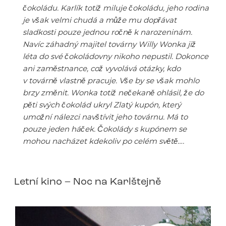
čokoládu. Karlík totiž miluje čokoládu, jeho rodina
je však velmi chudá a může mu dopřávat
sladkosti pouze jednou ročně k narozeninám.
Navíc záhadný majitel továrny Willy Wonka již
léta do své čokoládovny nikoho nepustil. Dokonce
ani zaměstnance, což vyvolává otázky, kdo
v továrně vlastně pracuje. Vše by se však mohlo
brzy změnit. Wonka totiž nečekaně ohlásil, že do
pěti svých čokolád ukryl Zlatý kupón, který
umožní nálezci navštívit jeho továrnu. Má to
pouze jeden háček. Čokolády s kupónem se
mohou nacházet kdekoliv po celém světě….
Letní kino – Noc na Karlštejně