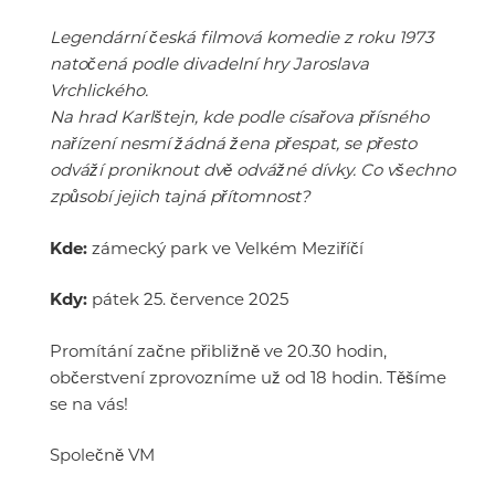
Legendární česká filmová komedie z roku 1973
natočená podle divadelní hry Jaroslava
Vrchlického.
Na hrad Karlštejn, kde podle císařova přísného
nařízení nesmí žádná žena přespat, se přesto
odváží proniknout dvě odvážné dívky. Co všechno
způsobí jejich tajná přítomnost?
Kde:
zámecký park ve Velkém Meziříčí
Kdy:
pátek 25. července 2025
Promítání začne přibližně ve 20.30 hodin,
občerstvení zprovozníme už od 18 hodin. Těšíme
se na vás!
Společně VM