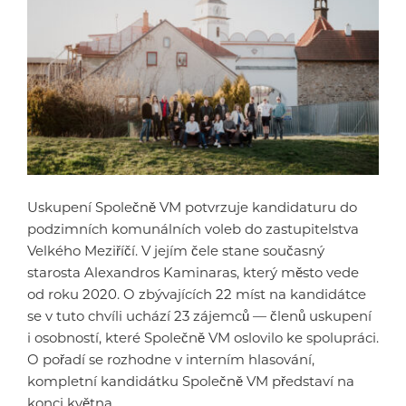
Uskupení Společně VM potvrzuje kandidaturu do
podzimních komunálních voleb do zastupitelstva
Velkého Meziříčí. V jejím čele stane současný
starosta Alexandros Kaminaras, který město vede
od roku 2020. O zbývajících 22 míst na kandidátce
se v tuto chvíli uchází 23 zájemců — členů uskupení
i osobností, které Společně VM oslovilo ke spolupráci.
O pořadí se rozhodne v interním hlasování,
kompletní kandidátku Společně VM představí na
konci května.