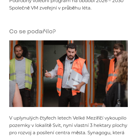
Podrobný volební program na období 2026 – 2030
Společně VM zveřejní v průběhu léta.
Co se podařilo?
V uplynulých čtyřech letech Velké Meziříčí vykoupilo
pozemky v lokalitě Svit, nyní vlastní 3 hektary plochy
pro rozvoj a posílení centra města. Synagogu, která