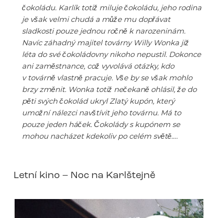
čokoládu. Karlík totiž miluje čokoládu, jeho rodina
je však velmi chudá a může mu dopřávat
sladkosti pouze jednou ročně k narozeninám.
Navíc záhadný majitel továrny Willy Wonka již
léta do své čokoládovny nikoho nepustil. Dokonce
ani zaměstnance, což vyvolává otázky, kdo
v továrně vlastně pracuje. Vše by se však mohlo
brzy změnit. Wonka totiž nečekaně ohlásil, že do
pěti svých čokolád ukryl Zlatý kupón, který
umožní nálezci navštívit jeho továrnu. Má to
pouze jeden háček. Čokolády s kupónem se
mohou nacházet kdekoliv po celém světě….
Letní kino – Noc na Karlštejně