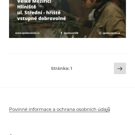
Stránkování
Dalš
Stránka:
1
strá
příspěvků
Povinné informace a ochrana osobních údajů