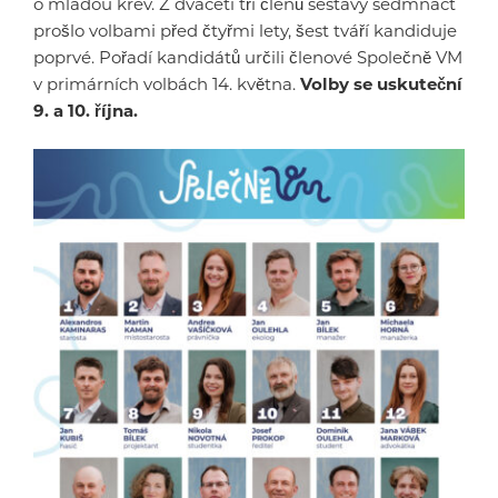
o mladou krev. Z dvaceti tří členů sestavy sedmnáct
prošlo volbami před čtyřmi lety, šest tváří kandiduje
poprvé. Pořadí kandidátů určili členové Společně VM
v primárních volbách 14. května.
Volby se uskuteční
9. a 10. října.