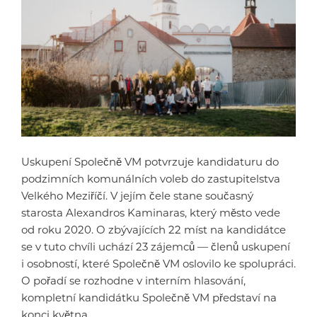
Uskupení Společně VM potvrzuje kandidaturu do
podzimních komunálních voleb do zastupitelstva
Velkého Meziříčí. V jejím čele stane současný
starosta Alexandros Kaminaras, který město vede
od roku 2020. O zbývajících 22 míst na kandidátce
se v tuto chvíli uchází 23 zájemců — členů uskupení
i osobností, které Společně VM oslovilo ke spolupráci.
O pořadí se rozhodne v interním hlasování,
kompletní kandidátku Společně VM představí na
konci května.