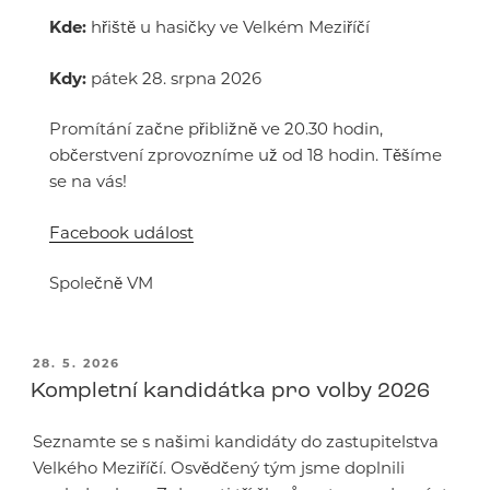
Kde:
hřiště u hasičky ve Velkém Meziříčí
Kdy:
pátek 28. srpna 2026
Promítání začne přibližně ve 20.30 hodin,
občerstvení zprovozníme už od 18 hodin. Těšíme
se na vás!
Facebook událost
Společně VM
PUBLIKOVÁNO
28. 5. 2026
Kompletní kandidátka pro volby 2026
Seznamte se s našimi kandidáty do zastupitelstva
Velkého Meziříčí. Osvědčený tým jsme doplnili