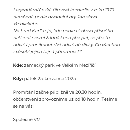
Legendární česká filmová komedie z roku 1973
natočená podle divadelní hry Jaroslava
Vrchlického.
Na hrad Karlštejn, kde podle císařova přísného
nařízení nesmí žádná žena přespat, se přesto
odváží proniknout dvě odvážné dívky. Co všechno
způsobí jejich tajná přítomnost?
Kde:
zámecký park ve Velkém Meziříčí
Kdy:
pátek 25. července 2025
Promítání začne přibližně ve 20.30 hodin,
občerstvení zprovozníme už od 18 hodin. Těšíme
se na vás!
Společně VM