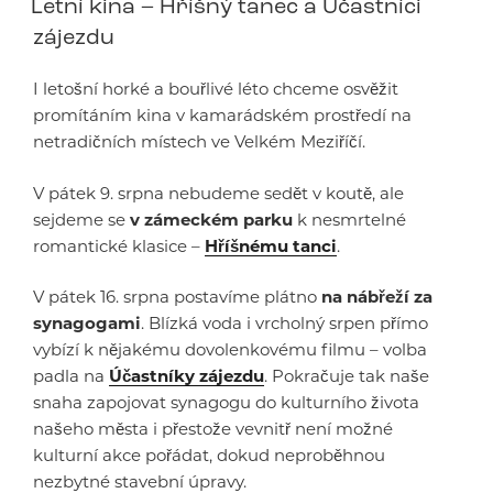
Letní kina – Hříšný tanec a Účastníci
zájezdu
I letošní horké a bouřlivé léto chceme osvěžit
promítáním kina v kamarádském prostředí na
netradičních místech ve Velkém Meziříčí.
V pátek 9. srpna nebudeme sedět v koutě, ale
sejdeme se
v zámeckém parku
k nesmrtelné
romantické klasice –
Hříšnému tanci
.
V pátek 16. srpna postavíme plátno
na nábřeží za
synagogami
. Blízká voda i vrcholný srpen přímo
vybízí k nějakému dovolenkovému filmu – volba
padla na
Účastníky zájezdu
. Pokračuje tak naše
snaha zapojovat synagogu do kulturního života
našeho města i přestože vevnitř není možné
kulturní akce pořádat, dokud neproběhnou
nezbytné stavební úpravy.