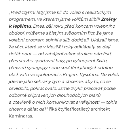
„
Před čtyřmi lety jsme šli do voleb s realistickým
programem, ve kterém jsme voličům slíbili
Změny
k lepšímu
. Dnes, půl roku před koncem volebního
období, můžeme s čistým svědomím říct, že jsme
volební program splnili a slib dodrželi. Ukázali jsme,
že věci, které se v Meziříčí roky odkládaly, se dají
dotáhnout — od zahájení rekonstrukce náměstí,
přes stavbu sportovní haly, po vykoupení Svitu,
převzetí synagogy nebo spuštění jihovýchodního
obchvatu ve spolupráci s Krajem Vysočina. Do voleb
jdeme jako sehraný tým a chceme, aby to, co se
osvědčilo, pokračovalo. Jsme zvyklí pracovat podle
odborně připravených dlouhodobých plánů
a otevřeně o nich komunikovat s veřejností — tohle
chceme dělat dál,
“ říká čtyřiatřicetiletý architekt
Kaminaras.