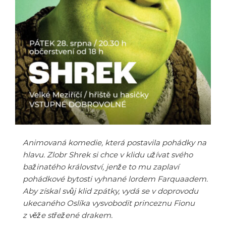
Animovaná komedie, která postavila pohádky na
hlavu. Zlobr Shrek si chce v klidu užívat svého
bažinatého království, jenže to mu zaplaví
pohádkové bytosti vyhnané lordem Farquaadem.
Aby získal svůj klid zpátky, vydá se v doprovodu
ukecaného Oslíka vysvobodit princeznu Fionu
z věže střežené drakem.