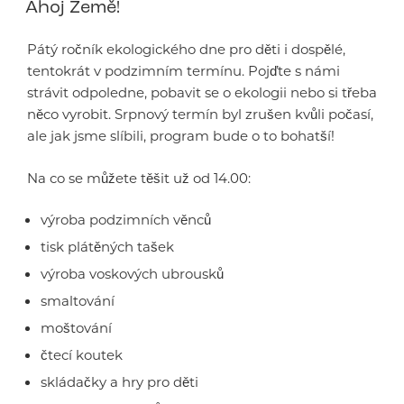
Ahoj Země!
Pátý ročník ekologického dne pro děti i dospělé,
tentokrát v podzimním termínu. Pojďte s námi
strávit odpoledne, pobavit se o ekologii nebo si třeba
něco vyrobit. Srpnový termín byl zrušen kvůli počasí,
ale jak jsme slíbili, program bude o to bohatší!
Na co se můžete těšit už od 14.00:
výroba podzimních věnců
tisk plátěných tašek
výroba voskových ubrousků
smaltování
moštování
čtecí koutek
skládačky a hry pro děti