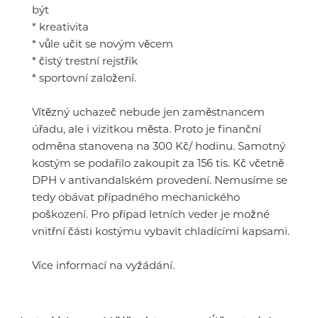
být
* kreativita
* vůle učit se novým věcem
* čistý trestní rejstřík
* sportovní založení.
Vítězný uchazeč nebude jen zaměstnancem
úřadu, ale i vizitkou města. Proto je finanční
odměna stanovena na 300 Kč/ hodinu. Samotný
kostým se podařilo zakoupit za 156 tis. Kč včetně
DPH v antivandalském provedení. Nemusíme se
tedy obávat případného mechanického
poškození. Pro případ letních veder je možné
vnitřní části kostýmu vybavit chladícími kapsami.
Více informací na vyžádání.