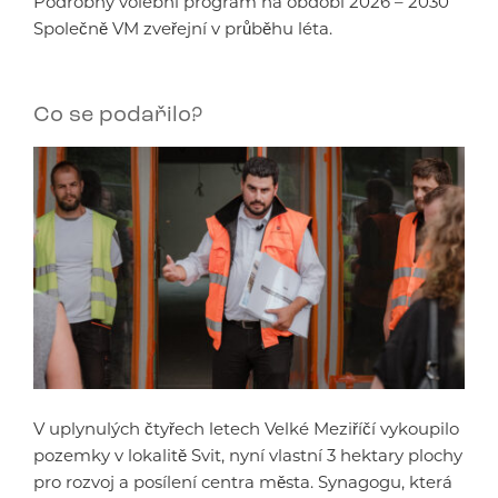
Podrobný volební program na období 2026 – 2030
Společně VM zveřejní v průběhu léta.
Co se podařilo?
V uplynulých čtyřech letech Velké Meziříčí vykoupilo
pozemky v lokalitě Svit, nyní vlastní 3 hektary plochy
pro rozvoj a posílení centra města. Synagogu, která