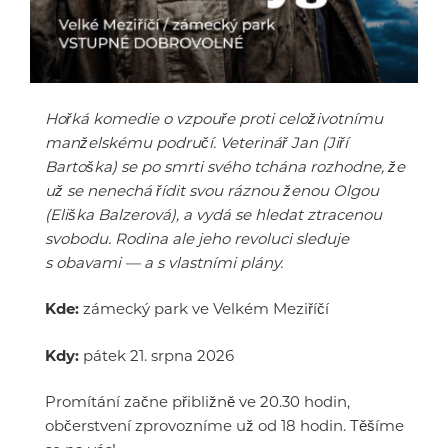
Hořká komedie o vzpouře proti celoživotnímu
manželskému područí. Veterinář Jan (Jiří
Bartoška) se po smrti svého tchána rozhodne, že
už se nenechá řídit svou ráznou ženou Olgou
(Eliška Balzerová), a vydá se hledat ztracenou
svobodu. Rodina ale jeho revoluci sleduje
s obavami — a s vlastními plány.
Kde:
zámecký park ve Velkém Meziříčí
Kdy:
pátek 21. srpna 2026
Promítání začne přibližně ve 20.30 hodin,
občerstvení zprovozníme už od 18 hodin. Těšíme