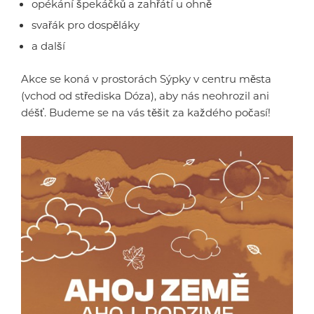
opékání špekáčků a zahřátí u ohně
svařák pro dospěláky
a další
Akce se koná v prostorách Sýpky v centru města
(vchod od střediska Dóza), aby nás neohrozil ani
déšť. Budeme se na vás těšit za každého počasí!