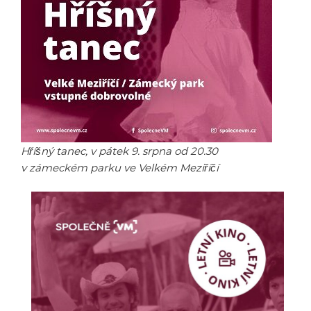
Hříšný tanec, v pátek 9. srpna od 20.30
v zámeckém parku ve Velkém Meziříčí