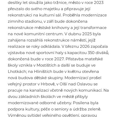
desítky let sloužila jako tržnice, město v roce 2023
převzalo do svého majetku a připravuje její
rekonstrukci na kulturní sál. Proběhla modernizace
zimního stadionu, v září bude dokončena
rekonstrukce městské knihovny a její transformace
na nové komunitní centrum. V dubnu 2025 byla
zahájena rozsáhlá rekonstrukce náměstí, jejíž
realizace se roky odkládala. V březnu 2026 započala
výstavba nové sportovní haly s kapacitou 350 diváků,
dokončená bude v roce 2027. Přístavba mateřské
školy vznikla v Mostištích a další se buduje ve
Lhotkách; na Hliništích bude v květnu otevřena
nová budova dětské skupiny. Modernizací prošel
veřejný prostor v Hrbově, v Olší nad Oslavou se
pracuje na kanalizaci včetně nových komunikací. Na
dvou základních školách ve městě přibyly
modernizované odborné učebny. Posílena byla
podpora kultury, péče o seniory a údržba zeleně.
Výměnou svítidel veřejného osvětlení, opravou