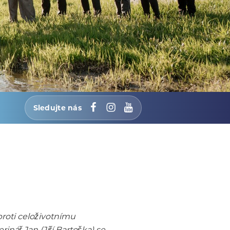
Sledujte nás
Facebook
Instagram
YouTube
roti celoživotnímu
nář Jan (Jiří Bartoška) se