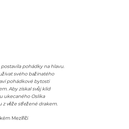
postavila pohádky na hlavu.
 užívat svého bažinatého
laví pohádkové bytosti
. Aby získal svůj klid
du ukecaného Oslíka
u z věže střežené drakem.
lkém Meziříčí