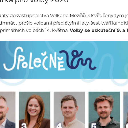
áty do zastupitelstva Velkého Meziříčí. Osvědčený tým j
edmnáct prošlo volbami před čtyřmi lety, šest tváří kand
 primárních volbách 14. května.
Volby se uskuteční 9. a 10