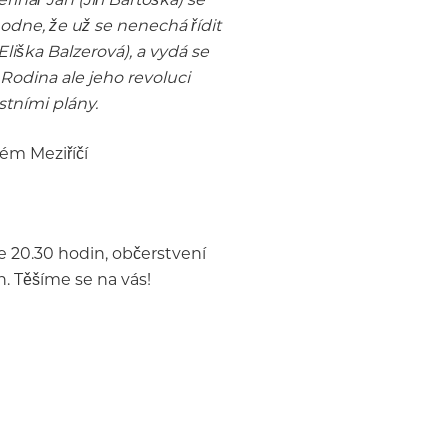
odne, že už se nenechá řídit
liška Balzerová), a vydá se
Rodina ale jeho revoluci
stními plány.
ém Meziříčí
e 20.30 hodin, občerstvení
. Těšíme se na vás!