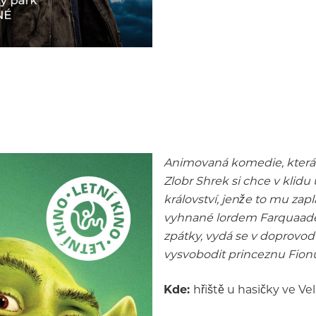
Animovaná komedie, která 
Zlobr Shrek si chce v klidu
království, jenže to mu zap
vyhnané lordem Farquaadem
zpátky, vydá se v doprovo
vysvobodit princeznu Fion
Kde:
hřiště u hasičky ve Ve