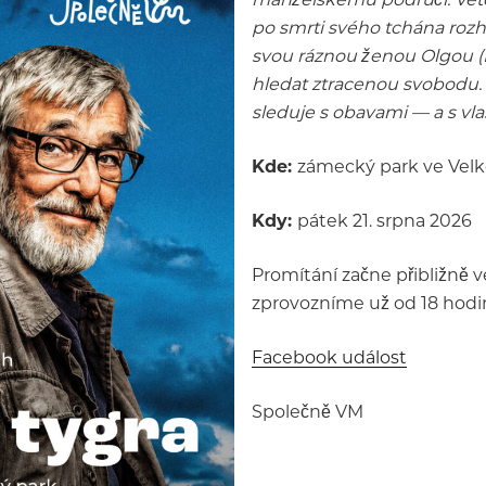
po smrti svého tchána rozh
svou ráznou ženou Olgou (E
hledat ztracenou svobodu. 
sleduje s obavami — a s vla
Kde:
zámecký park ve Velk
Kdy:
pátek 21. srpna 2026
Promítání začne přibližně v
zprovozníme už od 18 hodin
Facebook událost
Společně VM