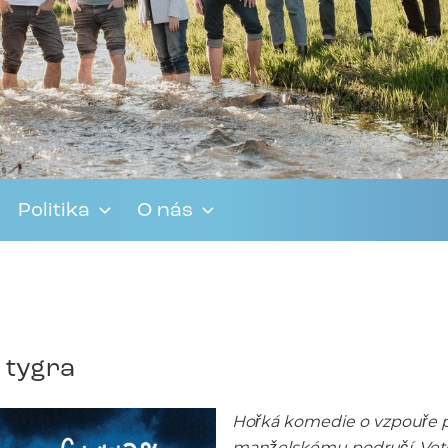
Politika
O nás
e tygra
Hořká komedie o vzpouře p
manželskému područí. Veteri