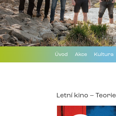
Úvod
Akce
Kultura
Letní kino – Teori