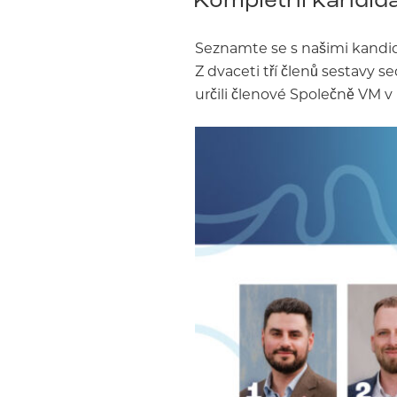
Seznamte se s našimi kandid
Z dvaceti tří členů sestavy s
určili členové Společně VM v