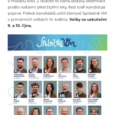
o mladou krev. Z dvaceti tří členů sestavy sedmnáct
prošlo volbami před čtyřmi lety, šest tváří kandiduje
poprvé. Pořadí kandidátů určili členové Společně VM
v primárních volbách 14. května.
Volby se uskuteční
9. a 10. října.