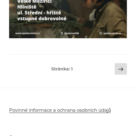
Stránkování
Dalš
Stránka:
1
strá
příspěvků
Povinné informace a ochrana osobních údajů