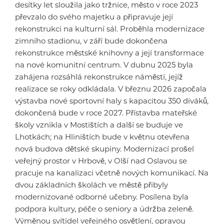
desítky let sloužila jako tržnice, město v roce 2023
převzalo do svého majetku a připravuje její
rekonstrukci na kulturní sál. Proběhla modernizace
zimního stadionu, v září bude dokončena
rekonstrukce městské knihovny a její transformace
na nové komunitní centrum. V dubnu 2025 byla
zahájena rozsáhlá rekonstrukce náměstí, jejíž
realizace se roky odkládala. V březnu 2026 započala
výstavba nové sportovní haly s kapacitou 350 diváků,
dokončená bude v roce 2027. Přístavba mateřské
školy vznikla v Mostištích a další se buduje ve
Lhotkách; na Hliništích bude v květnu otevřena
nová budova dětské skupiny. Modernizací prošel
veřejný prostor v Hrbově, v Olší nad Oslavou se
pracuje na kanalizaci včetně nových komunikací. Na
dvou základních školách ve městě přibyly
modernizované odborné učebny. Posílena byla
podpora kultury, péče o seniory a údržba zeleně.
Výměnou svítidel veřejného osvětlení, opravou