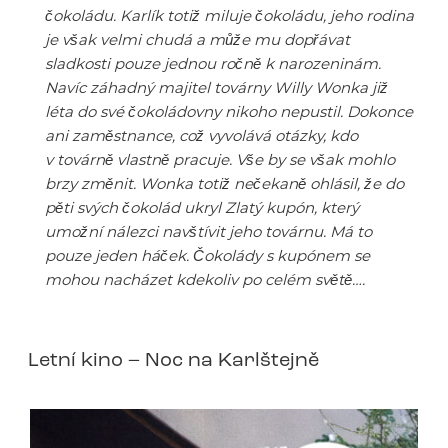
čokoládu. Karlík totiž miluje čokoládu, jeho rodina
je však velmi chudá a může mu dopřávat
sladkosti pouze jednou ročně k narozeninám.
Navíc záhadný majitel továrny Willy Wonka již
léta do své čokoládovny nikoho nepustil. Dokonce
ani zaměstnance, což vyvolává otázky, kdo
v továrně vlastně pracuje. Vše by se však mohlo
brzy změnit. Wonka totiž nečekaně ohlásil, že do
pěti svých čokolád ukryl Zlatý kupón, který
umožní nálezci navštívit jeho továrnu. Má to
pouze jeden háček. Čokolády s kupónem se
mohou nacházet kdekoliv po celém světě….
Letní kino – Noc na Karlštejně