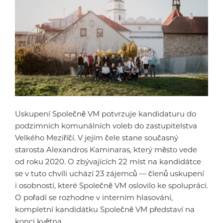
Uskupení Společně VM potvrzuje kandidaturu do
podzimních komunálních voleb do zastupitelstva
Velkého Meziříčí. V jejím čele stane současný
starosta Alexandros Kaminaras, který město vede
od roku 2020. O zbývajících 22 míst na kandidátce
se v tuto chvíli uchází 23 zájemců — členů uskupení
i osobností, které Společně VM oslovilo ke spolupráci.
O pořadí se rozhodne v interním hlasování,
kompletní kandidátku Společně VM představí na
konci května.