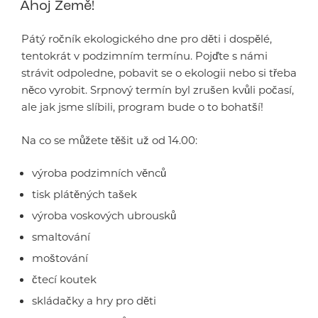
Ahoj Země!
Pátý ročník ekologického dne pro děti i dospělé,
tentokrát v podzimním termínu. Pojďte s námi
strávit odpoledne, pobavit se o ekologii nebo si třeba
něco vyrobit. Srpnový termín byl zrušen kvůli počasí,
ale jak jsme slíbili, program bude o to bohatší!
Na co se můžete těšit už od 14.00:
výroba podzimních věnců
tisk plátěných tašek
výroba voskových ubrousků
smaltování
moštování
čtecí koutek
skládačky a hry pro děti