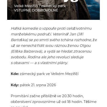
Hořká komedie o vzpouře proti celoživotnímu
manželskému područí. Veterinář Jan (Jiří
Bartoška) se po smrti svého tchána rozhodne, že
už se nenechá řídit svou ráznou ženou Olgou
(Eliška Balzerová), a vydá se hledat ztracenou
svobodu. Rodina ale jeho revoluci sleduje
s obavami — a s vlastními plány.
Kde:
zámecký park ve Velkém Meziříčí
Kdy:
pátek 21. srpna 2026
Promítání začne přibližně ve 20.30 hodin,
občerstvení zprovozníme už od 18 hodin. Těšíme