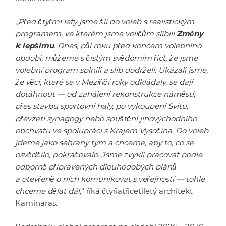
„
Před čtyřmi lety jsme šli do voleb s realistickým
programem, ve kterém jsme voličům slíbili
Změny
k lepšímu
. Dnes, půl roku před koncem volebního
období, můžeme s čistým svědomím říct, že jsme
volební program splnili a slib dodrželi. Ukázali jsme,
že věci, které se v Meziříčí roky odkládaly, se dají
dotáhnout — od zahájení rekonstrukce náměstí,
přes stavbu sportovní haly, po vykoupení Svitu,
převzetí synagogy nebo spuštění jihovýchodního
obchvatu ve spolupráci s Krajem Vysočina. Do voleb
jdeme jako sehraný tým a chceme, aby to, co se
osvědčilo, pokračovalo. Jsme zvyklí pracovat podle
odborně připravených dlouhodobých plánů
a otevřeně o nich komunikovat s veřejností — tohle
chceme dělat dál,
“ říká čtyřiatřicetiletý architekt
Kaminaras.