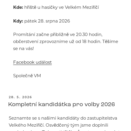
Kde:
hřiště u hasičky ve Velkém Meziříčí
Kdy:
pátek 28. srpna 2026
Promítání začne přibližně ve 20.30 hodin,
občerstvení zprovozníme už od 18 hodin. Těšíme
se na vás!
Facebook událost
Společně VM
PUBLIKOVÁNO
28. 5. 2026
Kompletní kandidátka pro volby 2026
Seznamte se s našimi kandidáty do zastupitelstva
Velkého Meziříčí. Osvědčený tým jsme doplnili