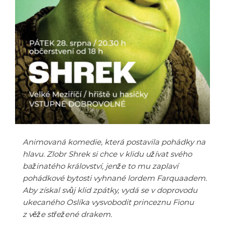
Animovaná komedie, která postavila pohádky na
hlavu. Zlobr Shrek si chce v klidu užívat svého
bažinatého království, jenže to mu zaplaví
pohádkové bytosti vyhnané lordem Farquaadem.
Aby získal svůj klid zpátky, vydá se v doprovodu
ukecaného Oslíka vysvobodit princeznu Fionu
z věže střežené drakem.