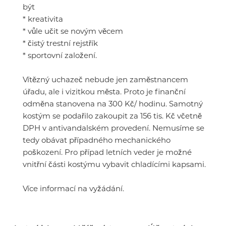
být
* kreativita
* vůle učit se novým věcem
* čistý trestní rejstřík
* sportovní založení.
Vítězný uchazeč nebude jen zaměstnancem
úřadu, ale i vizitkou města. Proto je finanční
odměna stanovena na 300 Kč/ hodinu. Samotný
kostým se podařilo zakoupit za 156 tis. Kč včetně
DPH v antivandalském provedení. Nemusíme se
tedy obávat případného mechanického
poškození. Pro případ letních veder je možné
vnitřní části kostýmu vybavit chladícími kapsami.
Více informací na vyžádání.