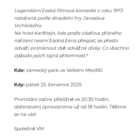
Legendární česká filmová komedie z roku 1973
natočená podle divadelní hry Jaroslava
Vrchlického.
Na hrad Karlštejn, kde podle císařova přísného
nařízení nesmí žádná žena přespat, se přesto
odváží proniknout dvě odvážné dívky. Co všechno
způsobí jejich tajná přítomnost?
Kde:
zámecký park ve Velkém Meziříčí
Kdy:
pátek 25. července 2025
Promítání začne přibližně ve 20.30 hodin,
občerstvení zprovozníme už od 18 hodin. Těšíme
se na vás!
Společně VM