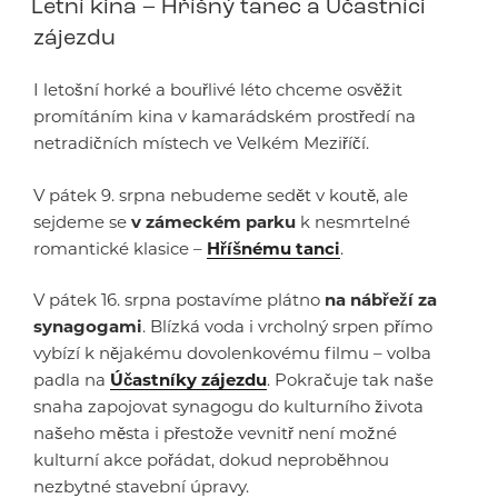
Letní kina – Hříšný tanec a Účastníci
zájezdu
I letošní horké a bouřlivé léto chceme osvěžit
promítáním kina v kamarádském prostředí na
netradičních místech ve Velkém Meziříčí.
V pátek 9. srpna nebudeme sedět v koutě, ale
sejdeme se
v zámeckém parku
k nesmrtelné
romantické klasice –
Hříšnému tanci
.
V pátek 16. srpna postavíme plátno
na nábřeží za
synagogami
. Blízká voda i vrcholný srpen přímo
vybízí k nějakému dovolenkovému filmu – volba
padla na
Účastníky zájezdu
. Pokračuje tak naše
snaha zapojovat synagogu do kulturního života
našeho města i přestože vevnitř není možné
kulturní akce pořádat, dokud neproběhnou
nezbytné stavební úpravy.