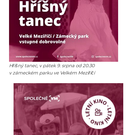
Hříšný tanec, v pátek 9. srpna od 20.30
v zámeckém parku ve Velkém Meziříčí