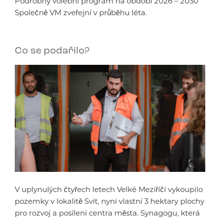
Podrobný volební program na období 2026 – 2030
Společně VM zveřejní v průběhu léta.
Co se podařilo?
V uplynulých čtyřech letech Velké Meziříčí vykoupilo
pozemky v lokalitě Svit, nyní vlastní 3 hektary plochy
pro rozvoj a posílení centra města. Synagogu, která