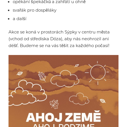
opékání špekáčků a zahřátí u ohně
svařák pro dospěláky
a další
Akce se koná v prostorách Sýpky v centru města
(vchod od střediska Dóza), aby nás neohrozil ani
déšť. Budeme se na vás těšit za každého počasí!