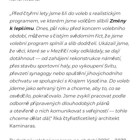
„
Před čtyřmi lety jsme šli do voleb s realistickým
programem, ve kterém jsme voličům slíbili
Změny
k lepšímu
. Dnes, půl roku před koncem volebního
období, můžeme s čistým svědomím říct, že jsme
volební program splnili a slib dodrželi. Ukázali jsme,
že věci, které se v Meziříčí roky odkládaly, se dají
dotáhnout — od zahájení rekonstrukce náměstí,
přes stavbu sportovní haly, po vykoupení Svitu,
převzetí synagogy nebo spuštění jihovýchodního
obchvatu ve spolupráci s Krajem Vysočina. Do voleb
jdeme jako sehraný tým a chceme, aby to, co se
osvědčilo, pokračovalo. Jsme zvyklí pracovat podle
odborně připravených dlouhodobých plánů
a otevřeně o nich komunikovat s veřejností — tohle
chceme dělat dál,
“ říká čtyřiatřicetiletý architekt
Kaminaras.