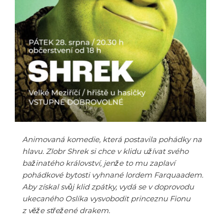
Animovaná komedie, která postavila pohádky na
hlavu. Zlobr Shrek si chce v klidu užívat svého
bažinatého království, jenže to mu zaplaví
pohádkové bytosti vyhnané lordem Farquaadem.
Aby získal svůj klid zpátky, vydá se v doprovodu
ukecaného Oslíka vysvobodit princeznu Fionu
z věže střežené drakem.