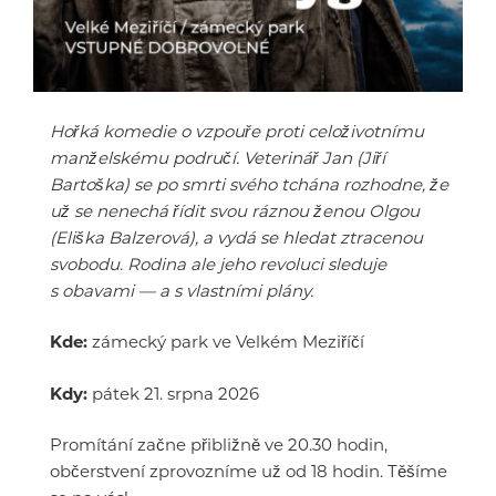
Hořká komedie o vzpouře proti celoživotnímu
manželskému područí. Veterinář Jan (Jiří
Bartoška) se po smrti svého tchána rozhodne, že
už se nenechá řídit svou ráznou ženou Olgou
(Eliška Balzerová), a vydá se hledat ztracenou
svobodu. Rodina ale jeho revoluci sleduje
s obavami — a s vlastními plány.
Kde:
zámecký park ve Velkém Meziříčí
Kdy:
pátek 21. srpna 2026
Promítání začne přibližně ve 20.30 hodin,
občerstvení zprovozníme už od 18 hodin. Těšíme