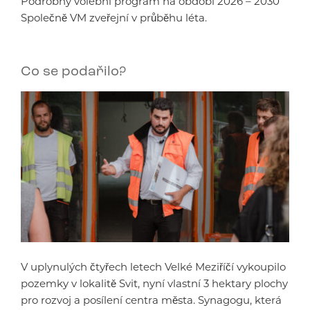
Podrobný volební program na období 2026 – 2030
Společně VM zveřejní v průběhu léta.
Co se podařilo?
V uplynulých čtyřech letech Velké Meziříčí vykoupilo
pozemky v lokalitě Svit, nyní vlastní 3 hektary plochy
pro rozvoj a posílení centra města. Synagogu, která