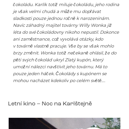
čokoládu. Karlík totiž miluje čokoládu, jeho rodina
je však velmi chudá a může mu dopřávat
sladkosti pouze jednou ročně k narozeninám.
Navíc záhadný majitel továrny Willy Wonka již
léta do své čokoládovny nikoho nepustil. Dokonce
ani zaměstnance, což vyvolává otázky, kdo
v továrně vlastně pracuje. Vše by se však mohlo
brzy změnit. Wonka totiž nečekaně ohlásil, že do
pěti svých čokolád ukryl Zlatý kupón, který
umožní nálezci navštívit jeho továrnu. Má to
pouze jeden háček. Čokolády s kupónem se
mohou nacházet kdekoliv po celém světě….
Letní kino – Noc na Karlštejně