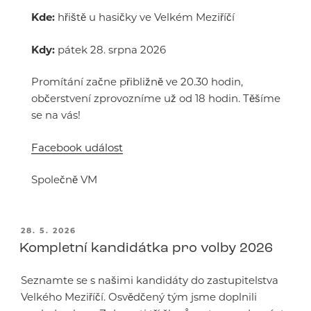
Kde:
hřiště u hasičky ve Velkém Meziříčí
Kdy:
pátek 28. srpna 2026
Promítání začne přibližně ve 20.30 hodin,
občerstvení zprovozníme už od 18 hodin. Těšíme
se na vás!
Facebook událost
Společně VM
PUBLIKOVÁNO
28. 5. 2026
Kompletní kandidátka pro volby 2026
Seznamte se s našimi kandidáty do zastupitelstva
Velkého Meziříčí. Osvědčený tým jsme doplnili