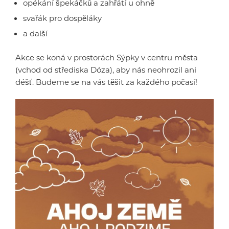
opékání špekáčků a zahřátí u ohně
svařák pro dospěláky
a další
Akce se koná v prostorách Sýpky v centru města
(vchod od střediska Dóza), aby nás neohrozil ani
déšť. Budeme se na vás těšit za každého počasí!