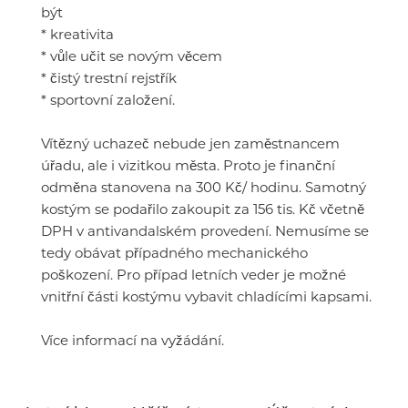
být
* kreativita
* vůle učit se novým věcem
* čistý trestní rejstřík
* sportovní založení.
Vítězný uchazeč nebude jen zaměstnancem
úřadu, ale i vizitkou města. Proto je finanční
odměna stanovena na 300 Kč/ hodinu. Samotný
kostým se podařilo zakoupit za 156 tis. Kč včetně
DPH v antivandalském provedení. Nemusíme se
tedy obávat případného mechanického
poškození. Pro případ letních veder je možné
vnitřní části kostýmu vybavit chladícími kapsami.
Více informací na vyžádání.