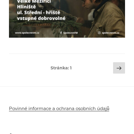
Stránkování
Dalš
Stránka:
1
strá
příspěvků
Povinné informace a ochrana osobních údajů