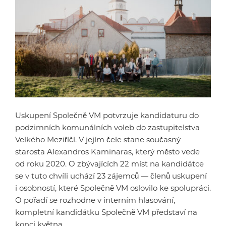
Uskupení Společně VM potvrzuje kandidaturu do
podzimních komunálních voleb do zastupitelstva
Velkého Meziříčí. V jejím čele stane současný
starosta Alexandros Kaminaras, který město vede
od roku 2020. O zbývajících 22 míst na kandidátce
se v tuto chvíli uchází 23 zájemců — členů uskupení
i osobností, které Společně VM oslovilo ke spolupráci.
O pořadí se rozhodne v interním hlasování,
kompletní kandidátku Společně VM představí na
konci května.