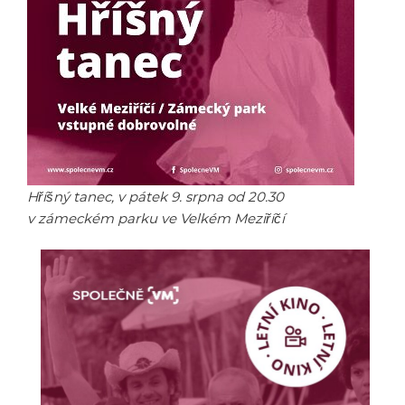
Hříšný tanec, v pátek 9. srpna od 20.30
v zámeckém parku ve Velkém Meziříčí