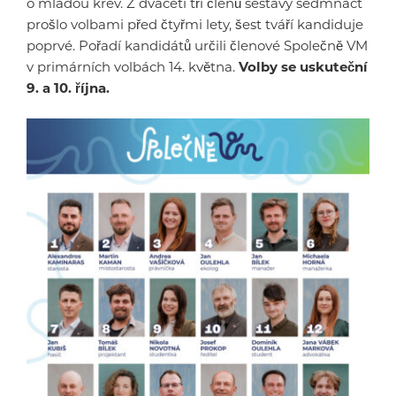
o mladou krev. Z dvaceti tří členů sestavy sedmnáct
prošlo volbami před čtyřmi lety, šest tváří kandiduje
poprvé. Pořadí kandidátů určili členové Společně VM
v primárních volbách 14. května.
Volby se uskuteční
9. a 10. října.