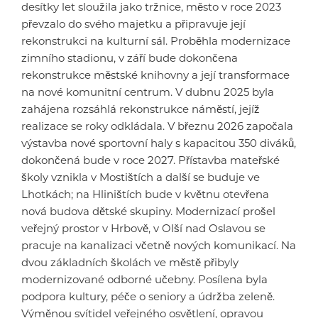
desítky let sloužila jako tržnice, město v roce 2023
převzalo do svého majetku a připravuje její
rekonstrukci na kulturní sál. Proběhla modernizace
zimního stadionu, v září bude dokončena
rekonstrukce městské knihovny a její transformace
na nové komunitní centrum. V dubnu 2025 byla
zahájena rozsáhlá rekonstrukce náměstí, jejíž
realizace se roky odkládala. V březnu 2026 započala
výstavba nové sportovní haly s kapacitou 350 diváků,
dokončená bude v roce 2027. Přístavba mateřské
školy vznikla v Mostištích a další se buduje ve
Lhotkách; na Hliništích bude v květnu otevřena
nová budova dětské skupiny. Modernizací prošel
veřejný prostor v Hrbově, v Olší nad Oslavou se
pracuje na kanalizaci včetně nových komunikací. Na
dvou základních školách ve městě přibyly
modernizované odborné učebny. Posílena byla
podpora kultury, péče o seniory a údržba zeleně.
Výměnou svítidel veřejného osvětlení, opravou