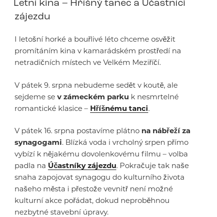
Letní kina – Hříšný tanec a Účastníci
zájezdu
I letošní horké a bouřlivé léto chceme osvěžit
promítáním kina v kamarádském prostředí na
netradičních místech ve Velkém Meziříčí.
V pátek 9. srpna nebudeme sedět v koutě, ale
sejdeme se
v zámeckém parku
k nesmrtelné
romantické klasice –
Hříšnému tanci
.
V pátek 16. srpna postavíme plátno
na nábřeží za
synagogami
. Blízká voda i vrcholný srpen přímo
vybízí k nějakému dovolenkovému filmu – volba
padla na
Účastníky zájezdu
. Pokračuje tak naše
snaha zapojovat synagogu do kulturního života
našeho města i přestože vevnitř není možné
kulturní akce pořádat, dokud neproběhnou
nezbytné stavební úpravy.