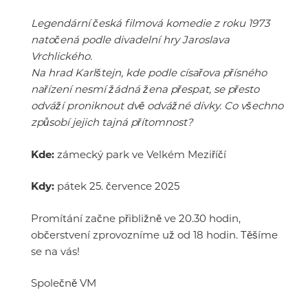
Legendární česká filmová komedie z roku 1973
natočená podle divadelní hry Jaroslava
Vrchlického.
Na hrad Karlštejn, kde podle císařova přísného
nařízení nesmí žádná žena přespat, se přesto
odváží proniknout dvě odvážné dívky. Co všechno
způsobí jejich tajná přítomnost?
Kde:
zámecký park ve Velkém Meziříčí
Kdy:
pátek 25. července 2025
Promítání začne přibližně ve 20.30 hodin,
občerstvení zprovozníme už od 18 hodin. Těšíme
se na vás!
Společně VM