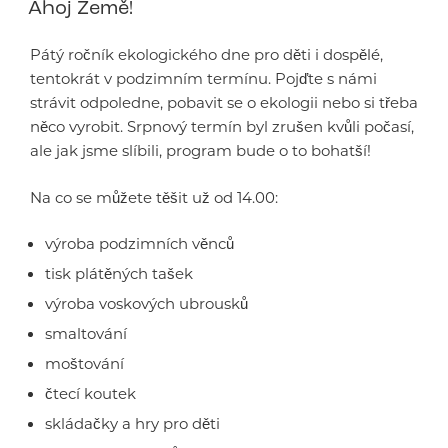
Ahoj Země!
Pátý ročník ekologického dne pro děti i dospělé,
tentokrát v podzimním termínu. Pojďte s námi
strávit odpoledne, pobavit se o ekologii nebo si třeba
něco vyrobit. Srpnový termín byl zrušen kvůli počasí,
ale jak jsme slíbili, program bude o to bohatší!
Na co se můžete těšit už od 14.00:
výroba podzimních věnců
tisk plátěných tašek
výroba voskových ubrousků
smaltování
moštování
čtecí koutek
skládačky a hry pro děti