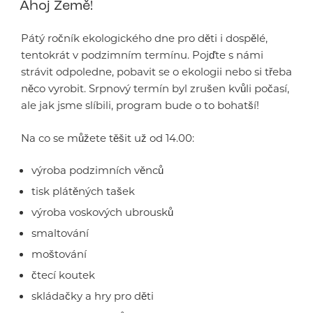
Ahoj Země!
Pátý ročník ekologického dne pro děti i dospělé,
tentokrát v podzimním termínu. Pojďte s námi
strávit odpoledne, pobavit se o ekologii nebo si třeba
něco vyrobit. Srpnový termín byl zrušen kvůli počasí,
ale jak jsme slíbili, program bude o to bohatší!
Na co se můžete těšit už od 14.00:
výroba podzimních věnců
tisk plátěných tašek
výroba voskových ubrousků
smaltování
moštování
čtecí koutek
skládačky a hry pro děti