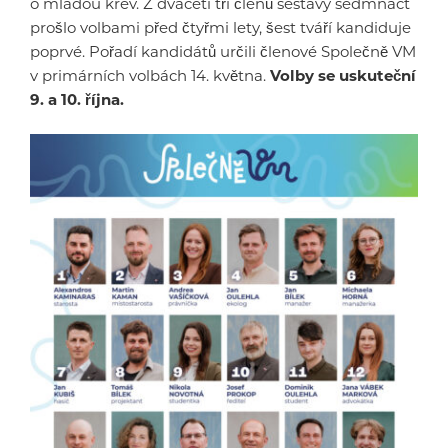
o mladou krev. Z dvaceti tří členů sestavy sedmnáct
prošlo volbami před čtyřmi lety, šest tváří kandiduje
poprvé. Pořadí kandidátů určili členové Společně VM
v primárních volbách 14. května.
Volby se uskuteční
9. a 10. října.