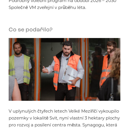
Podrobný volební program na období 2026 – 2030
Společně VM zveřejní v průběhu léta.
Co se podařilo?
V uplynulých čtyřech letech Velké Meziříčí vykoupilo
pozemky v lokalitě Svit, nyní vlastní 3 hektary plochy
pro rozvoj a posílení centra města. Synagogu, která