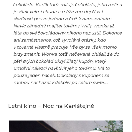
čokoládu. Karlík totiž miluje čokoládu, jeho rodina
je však velmi chudá a může mu dopřávat
sladkosti pouze jednou ročně k narozeninám.
Navíc záhadný majitel továrny Willy Wonka již
léta do své čokoládovny nikoho nepustil. Dokonce
ani zaměstnance, což vyvolává otázky, kdo
v továrně vlastně pracuje. Vše by se však mohlo
brzy změnit. Wonka totiž nečekaně ohlásil, že do
pěti svých čokolád ukryl Zlatý kupón, který
umožní nálezci navštívit jeho továrnu. Má to
pouze jeden háček. Čokolády s kupónem se
mohou nacházet kdekoliv po celém světě….
Letní kino – Noc na Karlštejně