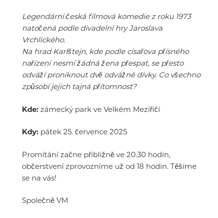
Legendární česká filmová komedie z roku 1973
natočená podle divadelní hry Jaroslava
Vrchlického.
Na hrad Karlštejn, kde podle císařova přísného
nařízení nesmí žádná žena přespat, se přesto
odváží proniknout dvě odvážné dívky. Co všechno
způsobí jejich tajná přítomnost?
Kde:
zámecký park ve Velkém Meziříčí
Kdy:
pátek 25. července 2025
Promítání začne přibližně ve 20.30 hodin,
občerstvení zprovozníme už od 18 hodin. Těšíme
se na vás!
Společně VM