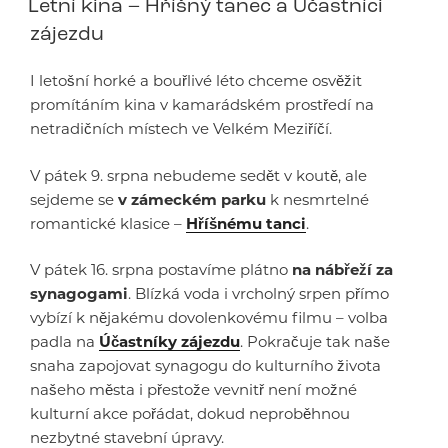
Letní kina – Hříšný tanec a Účastníci
zájezdu
I letošní horké a bouřlivé léto chceme osvěžit
promítáním kina v kamarádském prostředí na
netradičních místech ve Velkém Meziříčí.
V pátek 9. srpna nebudeme sedět v koutě, ale
sejdeme se
v zámeckém parku
k nesmrtelné
romantické klasice –
Hříšnému tanci
.
V pátek 16. srpna postavíme plátno
na nábřeží za
synagogami
. Blízká voda i vrcholný srpen přímo
vybízí k nějakému dovolenkovému filmu – volba
padla na
Účastníky zájezdu
. Pokračuje tak naše
snaha zapojovat synagogu do kulturního života
našeho města i přestože vevnitř není možné
kulturní akce pořádat, dokud neproběhnou
nezbytné stavební úpravy.