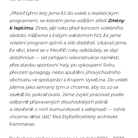
„
Před čtyřmi lety jsme šli do voleb s realistickým
programem, ve kterém jsme voličům slíbili
Změny
k lepšímu
. Dnes, půl roku před koncem volebního
období, můžeme s čistým svědomím říct, že jsme
volební program splnili a slib dodrželi. Ukázali jsme,
že věci, které se v Meziříčí roky odkládaly, se dají
dotáhnout — od zahájení rekonstrukce náměstí,
přes stavbu sportovní haly, po vykoupení Svitu,
převzetí synagogy nebo spuštění jihovýchodního
obchvatu ve spolupráci s Krajem Vysočina. Do voleb
jdeme jako sehraný tým a chceme, aby to, co se
osvědčilo, pokračovalo. Jsme zvyklí pracovat podle
odborně připravených dlouhodobých plánů
a otevřeně o nich komunikovat s veřejností — tohle
chceme dělat dál,
“ říká čtyřiatřicetiletý architekt
Kaminaras.