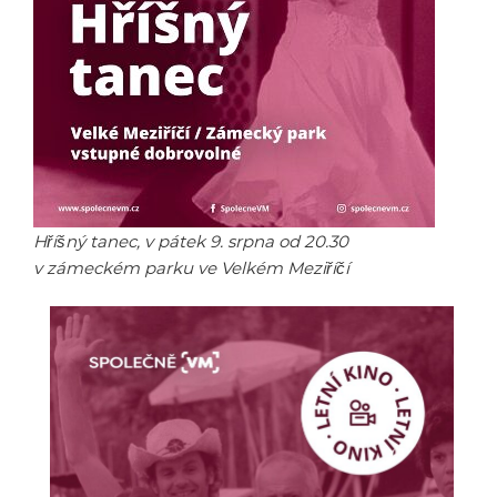
Hříšný tanec, v pátek 9. srpna od 20.30
v zámeckém parku ve Velkém Meziříčí