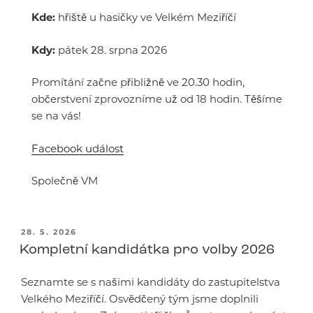
Kde:
hřiště u hasičky ve Velkém Meziříčí
Kdy:
pátek 28. srpna 2026
Promítání začne přibližně ve 20.30 hodin,
občerstvení zprovozníme už od 18 hodin. Těšíme
se na vás!
Facebook událost
Společně VM
PUBLIKOVÁNO
28. 5. 2026
Kompletní kandidátka pro volby 2026
Seznamte se s našimi kandidáty do zastupitelstva
Velkého Meziříčí. Osvědčený tým jsme doplnili