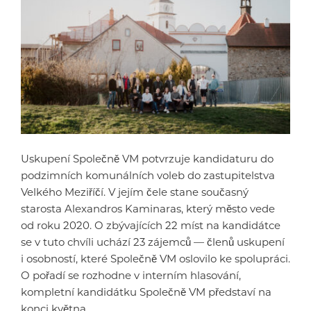
Uskupení Společně VM potvrzuje kandidaturu do
podzimních komunálních voleb do zastupitelstva
Velkého Meziříčí. V jejím čele stane současný
starosta Alexandros Kaminaras, který město vede
od roku 2020. O zbývajících 22 míst na kandidátce
se v tuto chvíli uchází 23 zájemců — členů uskupení
i osobností, které Společně VM oslovilo ke spolupráci.
O pořadí se rozhodne v interním hlasování,
kompletní kandidátku Společně VM představí na
konci května.