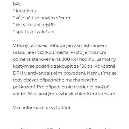
být
* kreativita
* vůle učit se novým věcem
* čistý trestní rejstřík
* sportovní založení.
Vítězný uchazeč nebude jen zaměstnancem
úřadu, ale i vizitkou města. Proto je finanční
odměna stanovena na 300 Kč/ hodinu. Samotný
kostým se podařilo zakoupit za 156 tis. Kč včetně
DPH v antivandalském provedení. Nemusíme se
tedy obávat případného mechanického
poškození. Pro případ letních veder je možné
vnitřní části kostýmu vybavit chladícími kapsami.
Více informací na vyžádání.