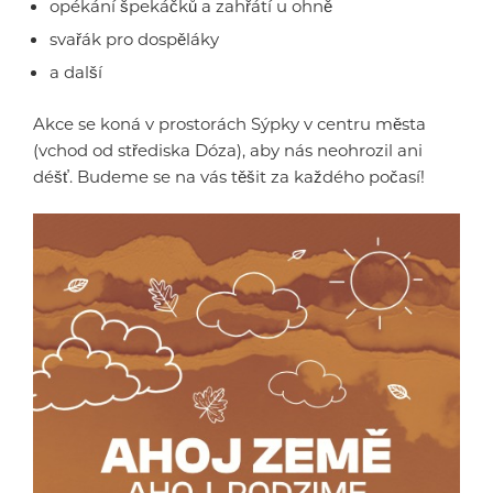
opékání špekáčků a zahřátí u ohně
svařák pro dospěláky
a další
Akce se koná v prostorách Sýpky v centru města
(vchod od střediska Dóza), aby nás neohrozil ani
déšť. Budeme se na vás těšit za každého počasí!