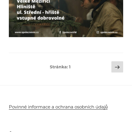
Stránkování
Dalš
Stránka:
1
strá
příspěvků
Povinné informace a ochrana osobních údajů