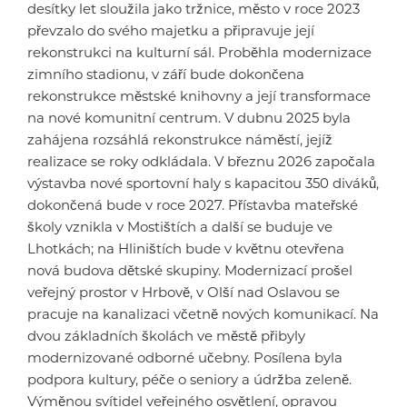
desítky let sloužila jako tržnice, město v roce 2023
převzalo do svého majetku a připravuje její
rekonstrukci na kulturní sál. Proběhla modernizace
zimního stadionu, v září bude dokončena
rekonstrukce městské knihovny a její transformace
na nové komunitní centrum. V dubnu 2025 byla
zahájena rozsáhlá rekonstrukce náměstí, jejíž
realizace se roky odkládala. V březnu 2026 započala
výstavba nové sportovní haly s kapacitou 350 diváků,
dokončená bude v roce 2027. Přístavba mateřské
školy vznikla v Mostištích a další se buduje ve
Lhotkách; na Hliništích bude v květnu otevřena
nová budova dětské skupiny. Modernizací prošel
veřejný prostor v Hrbově, v Olší nad Oslavou se
pracuje na kanalizaci včetně nových komunikací. Na
dvou základních školách ve městě přibyly
modernizované odborné učebny. Posílena byla
podpora kultury, péče o seniory a údržba zeleně.
Výměnou svítidel veřejného osvětlení, opravou