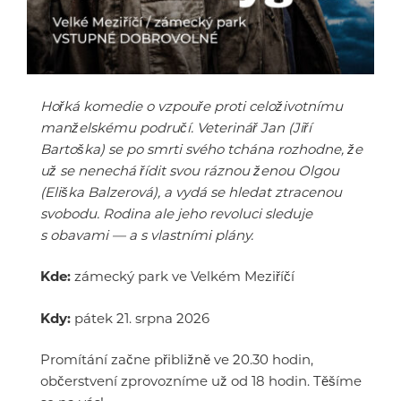
Hořká komedie o vzpouře proti celoživotnímu
manželskému područí. Veterinář Jan (Jiří
Bartoška) se po smrti svého tchána rozhodne, že
už se nenechá řídit svou ráznou ženou Olgou
(Eliška Balzerová), a vydá se hledat ztracenou
svobodu. Rodina ale jeho revoluci sleduje
s obavami — a s vlastními plány.
Kde:
zámecký park ve Velkém Meziříčí
Kdy:
pátek 21. srpna 2026
Promítání začne přibližně ve 20.30 hodin,
občerstvení zprovozníme už od 18 hodin. Těšíme