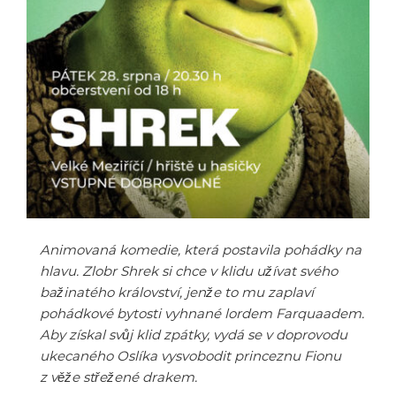
Animovaná komedie, která postavila pohádky na
hlavu. Zlobr Shrek si chce v klidu užívat svého
bažinatého království, jenže to mu zaplaví
pohádkové bytosti vyhnané lordem Farquaadem.
Aby získal svůj klid zpátky, vydá se v doprovodu
ukecaného Oslíka vysvobodit princeznu Fionu
z věže střežené drakem.