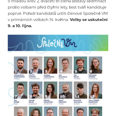
o mladou krev. Z dvaceti tří členů sestavy sedmnáct
prošlo volbami před čtyřmi lety, šest tváří kandiduje
poprvé. Pořadí kandidátů určili členové Společně VM
v primárních volbách 14. května.
Volby se uskuteční
9. a 10. října.