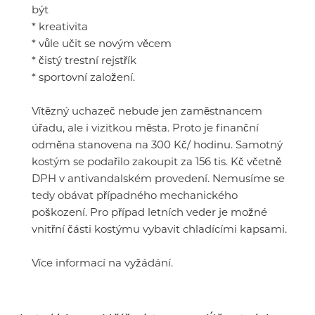
být
* kreativita
* vůle učit se novým věcem
* čistý trestní rejstřík
* sportovní založení.
Vítězný uchazeč nebude jen zaměstnancem
úřadu, ale i vizitkou města. Proto je finanční
odměna stanovena na 300 Kč/ hodinu. Samotný
kostým se podařilo zakoupit za 156 tis. Kč včetně
DPH v antivandalském provedení. Nemusíme se
tedy obávat případného mechanického
poškození. Pro případ letních veder je možné
vnitřní části kostýmu vybavit chladícími kapsami.
Více informací na vyžádání.