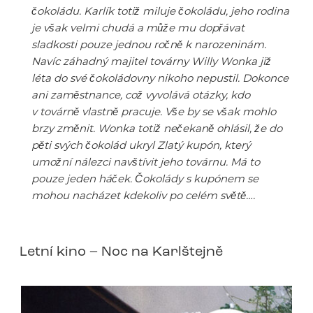
čokoládu. Karlík totiž miluje čokoládu, jeho rodina
je však velmi chudá a může mu dopřávat
sladkosti pouze jednou ročně k narozeninám.
Navíc záhadný majitel továrny Willy Wonka již
léta do své čokoládovny nikoho nepustil. Dokonce
ani zaměstnance, což vyvolává otázky, kdo
v továrně vlastně pracuje. Vše by se však mohlo
brzy změnit. Wonka totiž nečekaně ohlásil, že do
pěti svých čokolád ukryl Zlatý kupón, který
umožní nálezci navštívit jeho továrnu. Má to
pouze jeden háček. Čokolády s kupónem se
mohou nacházet kdekoliv po celém světě….
Letní kino – Noc na Karlštejně