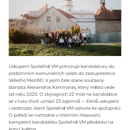
Uskupení Společně VM potvrzuje kandidaturu do
podzimních komunálních voleb do zastupitelstva
Velkého Meziříčí. V jejím čele stane současný
starosta Alexandros Kaminaras, který město vede
od roku 2020. O zbývajících 22 míst na kandidátce
se v tuto chvíli uchází 23 zájemců — členů uskupení
i osobností, které Společně VM oslovilo ke spolupráci.
O pořadí se rozhodne v interním hlasování,
kompletní kandidátku Společně VM představí na
konci května.