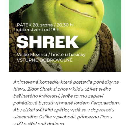
Animovaná komedie, která postavila pohádky na
hlavu. Zlobr Shrek si chce v klidu užívat svého
bažinatého království, jenže to mu zaplaví
pohádkové bytosti vyhnané lordem Farquaadem.
Aby získal svůj klid zpátky, vydá se v doprovodu
ukecaného Oslíka vysvobodit princeznu Fionu
z věže střežené drakem.