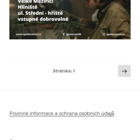
Stránkování
Dalš
Stránka:
1
strá
příspěvků
Povinné informace a ochrana osobních údajů