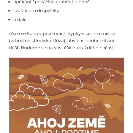
opékání špekáčků a zahřátí u ohně
svařák pro dospěláky
a další
Akce se koná v prostorách Sýpky v centru města
(vchod od střediska Dóza), aby nás neohrozil ani
déšť. Budeme se na vás těšit za každého počasí!