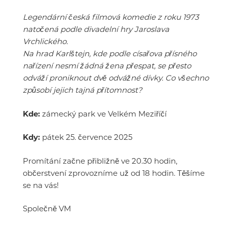
Legendární česká filmová komedie z roku 1973
natočená podle divadelní hry Jaroslava
Vrchlického.
Na hrad Karlštejn, kde podle císařova přísného
nařízení nesmí žádná žena přespat, se přesto
odváží proniknout dvě odvážné dívky. Co všechno
způsobí jejich tajná přítomnost?
Kde:
zámecký park ve Velkém Meziříčí
Kdy:
pátek 25. července 2025
Promítání začne přibližně ve 20.30 hodin,
občerstvení zprovozníme už od 18 hodin. Těšíme
se na vás!
Společně VM