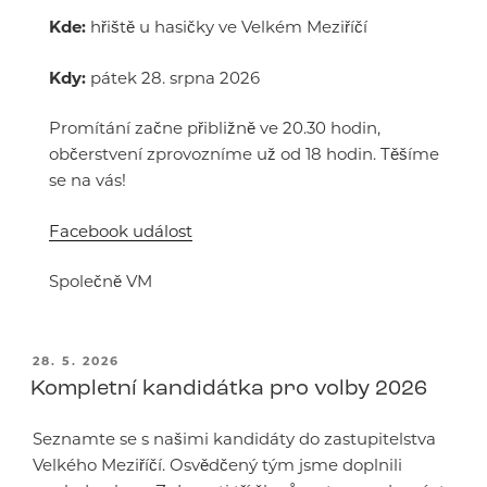
Kde:
hřiště u hasičky ve Velkém Meziříčí
Kdy:
pátek 28. srpna 2026
Promítání začne přibližně ve 20.30 hodin,
občerstvení zprovozníme už od 18 hodin. Těšíme
se na vás!
Facebook událost
Společně VM
PUBLIKOVÁNO
28. 5. 2026
Kompletní kandidátka pro volby 2026
Seznamte se s našimi kandidáty do zastupitelstva
Velkého Meziříčí. Osvědčený tým jsme doplnili