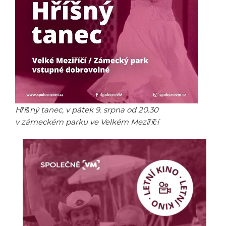
Hříšný tanec, v pátek 9. srpna od 20.30
v zámeckém parku ve Velkém Meziříčí