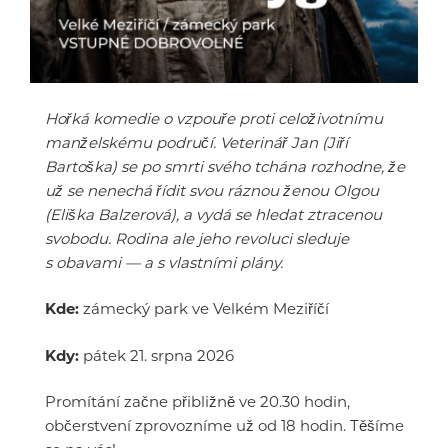
Hořká komedie o vzpouře proti celoživotnímu
manželskému područí. Veterinář Jan (Jiří
Bartoška) se po smrti svého tchána rozhodne, že
už se nenechá řídit svou ráznou ženou Olgou
(Eliška Balzerová), a vydá se hledat ztracenou
svobodu. Rodina ale jeho revoluci sleduje
s obavami — a s vlastními plány.
Kde:
zámecký park ve Velkém Meziříčí
Kdy:
pátek 21. srpna 2026
Promítání začne přibližně ve 20.30 hodin,
občerstvení zprovozníme už od 18 hodin. Těšíme