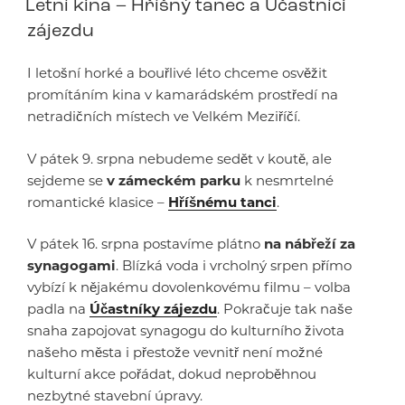
Letní kina – Hříšný tanec a Účastníci
zájezdu
I letošní horké a bouřlivé léto chceme osvěžit
promítáním kina v kamarádském prostředí na
netradičních místech ve Velkém Meziříčí.
V pátek 9. srpna nebudeme sedět v koutě, ale
sejdeme se
v zámeckém parku
k nesmrtelné
romantické klasice –
Hříšnému tanci
.
V pátek 16. srpna postavíme plátno
na nábřeží za
synagogami
. Blízká voda i vrcholný srpen přímo
vybízí k nějakému dovolenkovému filmu – volba
padla na
Účastníky zájezdu
. Pokračuje tak naše
snaha zapojovat synagogu do kulturního života
našeho města i přestože vevnitř není možné
kulturní akce pořádat, dokud neproběhnou
nezbytné stavební úpravy.