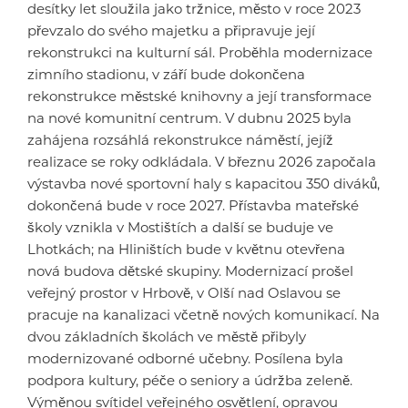
desítky let sloužila jako tržnice, město v roce 2023
převzalo do svého majetku a připravuje její
rekonstrukci na kulturní sál. Proběhla modernizace
zimního stadionu, v září bude dokončena
rekonstrukce městské knihovny a její transformace
na nové komunitní centrum. V dubnu 2025 byla
zahájena rozsáhlá rekonstrukce náměstí, jejíž
realizace se roky odkládala. V březnu 2026 započala
výstavba nové sportovní haly s kapacitou 350 diváků,
dokončená bude v roce 2027. Přístavba mateřské
školy vznikla v Mostištích a další se buduje ve
Lhotkách; na Hliništích bude v květnu otevřena
nová budova dětské skupiny. Modernizací prošel
veřejný prostor v Hrbově, v Olší nad Oslavou se
pracuje na kanalizaci včetně nových komunikací. Na
dvou základních školách ve městě přibyly
modernizované odborné učebny. Posílena byla
podpora kultury, péče o seniory a údržba zeleně.
Výměnou svítidel veřejného osvětlení, opravou