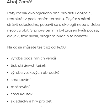
Ahoj Země!
Pátý ročník ekologického dne pro děti i dospělé,
tentokrát v podzimním termínu. Pojďte s námi
strávit odpoledne, pobavit se o ekologii nebo si třeba
něco vyrobit. Srpnový termín byl zrušen kvůli počasí,
ale jak jsme slíbili, program bude o to bohatší!
Na co se můžete těšit už od 14.00:
výroba podzimních věnců
tisk plátěných tašek
výroba voskových ubrousků
smaltování
moštování
čtecí koutek
skládačky a hry pro děti