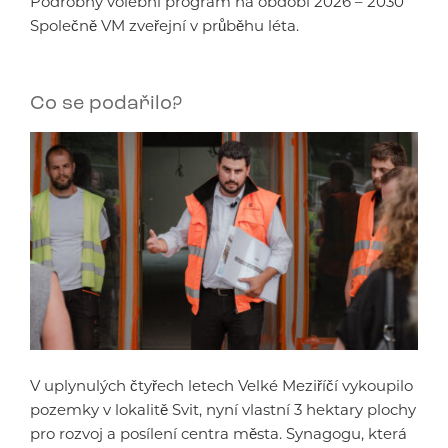
Podrobný volební program na období 2026 – 2030
Společně VM zveřejní v průběhu léta.
Co se podařilo?
V uplynulých čtyřech letech Velké Meziříčí vykoupilo
pozemky v lokalitě Svit, nyní vlastní 3 hektary plochy
pro rozvoj a posílení centra města. Synagogu, která