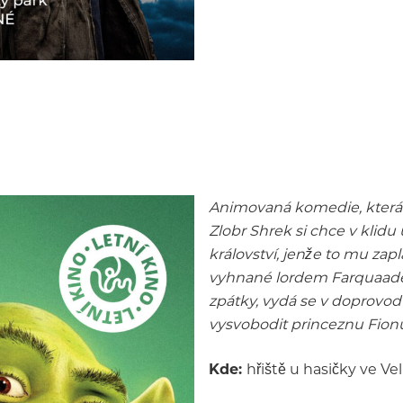
Animovaná komedie, která 
Zlobr Shrek si chce v klidu
království, jenže to mu zap
vyhnané lordem Farquaadem
zpátky, vydá se v doprovo
vysvobodit princeznu Fion
Kde:
hřiště u hasičky ve Ve