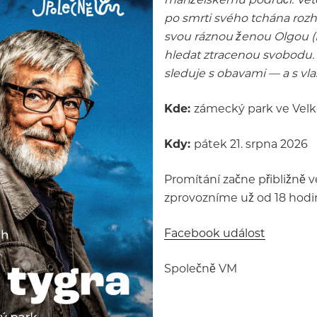
po smrti svého tchána rozh
svou ráznou ženou Olgou (E
hledat ztracenou svobodu. 
sleduje s obavami — a s vla
Kde:
zámecký park ve Velk
Kdy:
pátek 21. srpna 2026
Promítání začne přibližně v
zprovozníme už od 18 hodin
Facebook událost
Společně VM