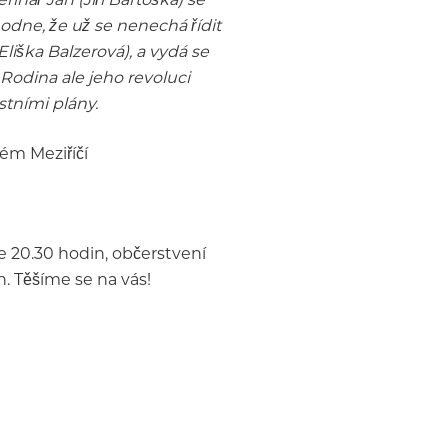
odne, že už se nenechá řídit
liška Balzerová), a vydá se
Rodina ale jeho revoluci
stními plány.
ém Meziříčí
e 20.30 hodin, občerstvení
. Těšíme se na vás!