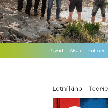
Úvod
Akce
Kultura
Letní kino – Teori