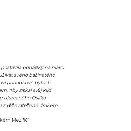
postavila pohádky na hlavu.
 užívat svého bažinatého
laví pohádkové bytosti
. Aby získal svůj klid
du ukecaného Oslíka
u z věže střežené drakem.
lkém Meziříčí