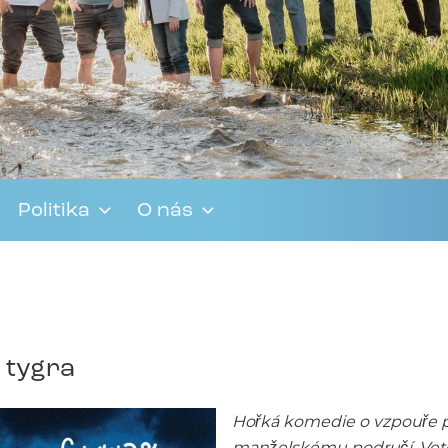
Politika
O nás
e tygra
Hořká komedie o vzpouře p
manželskému područí. Veteri