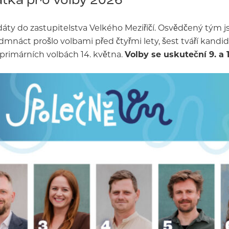
áty do zastupitelstva Velkého Meziříčí. Osvědčený tým j
edmnáct prošlo volbami před čtyřmi lety, šest tváří kand
 primárních volbách 14. května.
Volby se uskuteční 9. a 10