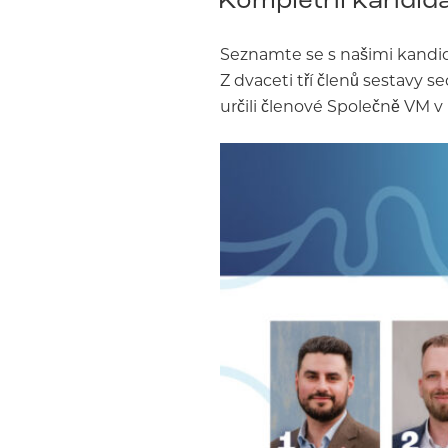
Seznamte se s našimi kandid
Z dvaceti tří členů sestavy s
určili členové Společně VM v