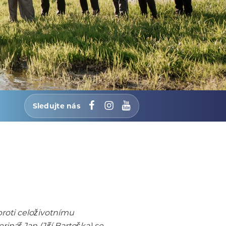
Sledujte nás
Facebook
Instagram
YouTube
roti celoživotnímu
nář Jan (Jiří Bartoška) se