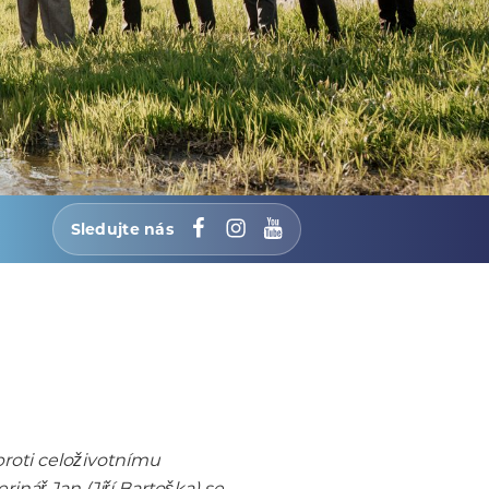
Sledujte nás
Facebook
Instagram
YouTube
roti celoživotnímu
nář Jan (Jiří Bartoška) se