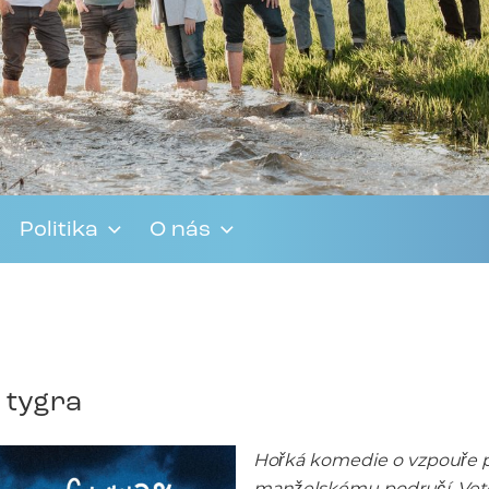
Politika
O nás
e tygra
Hořká komedie o vzpouře p
manželskému područí. Veteri