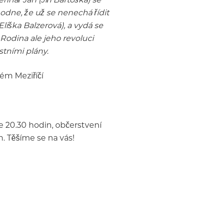
odne, že už se nenechá řídit
liška Balzerová), a vydá se
Rodina ale jeho revoluci
stními plány.
ém Meziříčí
e 20.30 hodin, občerstvení
. Těšíme se na vás!