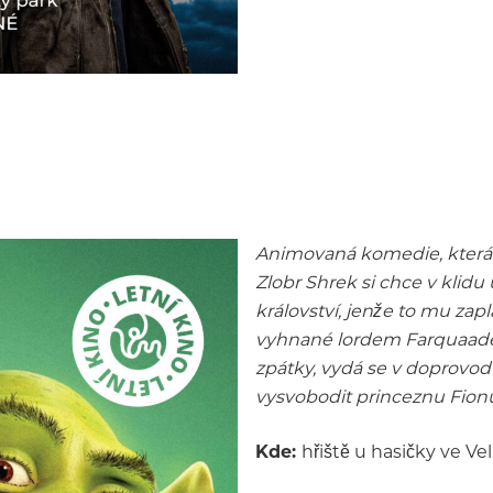
Animovaná komedie, která 
Zlobr Shrek si chce v klidu
království, jenže to mu zap
vyhnané lordem Farquaadem
zpátky, vydá se v doprovo
vysvobodit princeznu Fion
Kde:
hřiště u hasičky ve Ve