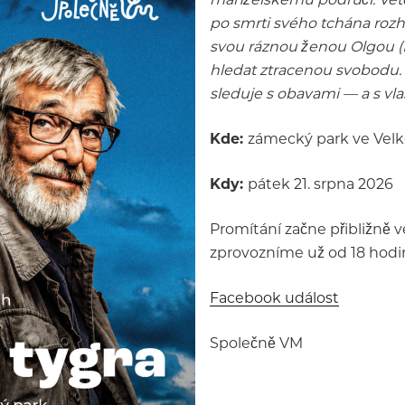
po smrti svého tchána rozh
svou ráznou ženou Olgou (E
hledat ztracenou svobodu. 
sleduje s obavami — a s vla
Kde:
zámecký park ve Velk
Kdy:
pátek 21. srpna 2026
Promítání začne přibližně v
zprovozníme už od 18 hodin
Facebook událost
Společně VM