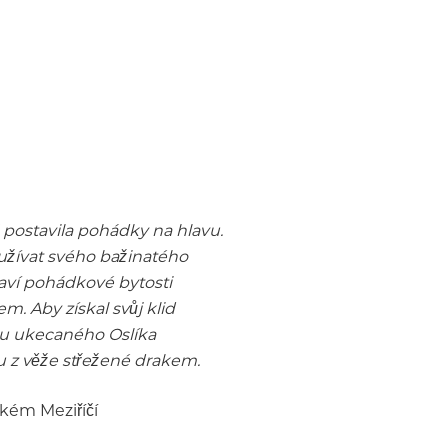
postavila pohádky na hlavu.
 užívat svého bažinatého
laví pohádkové bytosti
. Aby získal svůj klid
du ukecaného Oslíka
u z věže střežené drakem.
lkém Meziříčí