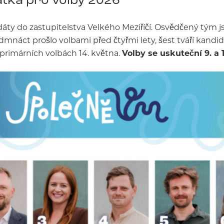
áty do zastupitelstva Velkého Meziříčí. Osvědčený tým j
edmnáct prošlo volbami před čtyřmi lety, šest tváří kand
 primárních volbách 14. května.
Volby se uskuteční 9. a 10