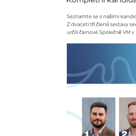
Seznamte se s našimi kandid
Z dvaceti tří členů sestavy s
určili členové Společně VM v