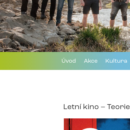
Úvod
Akce
Kultura
Letní kino – Teori