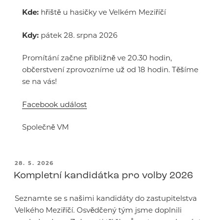
Kde:
hřiště u hasičky ve Velkém Meziříčí
Kdy:
pátek 28. srpna 2026
Promítání začne přibližně ve 20.30 hodin,
občerstvení zprovozníme už od 18 hodin. Těšíme
se na vás!
Facebook událost
Společně VM
PUBLIKOVÁNO
28. 5. 2026
Kompletní kandidátka pro volby 2026
Seznamte se s našimi kandidáty do zastupitelstva
Velkého Meziříčí. Osvědčený tým jsme doplnili