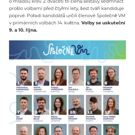
o mladou krev. Z dvaceti tří členů sestavy sedmnáct
prošlo volbami před čtyřmi lety, šest tváří kandiduje
poprvé. Pořadí kandidátů určili členové Společně VM
v primárních volbách 14. května.
Volby se uskuteční
9. a 10. října.