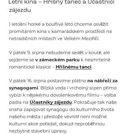
Letní kina – Hříšný tanec a Účastníci
zájezdu
I letošní horké a bouřlivé léto chceme osvěžit
promítáním kina v kamarádském prostředí na
netradičních místech ve Velkém Meziříčí.
V pátek 9. srpna nebudeme sedět v koutě, ale
sejdeme se
v zámeckém parku
k nesmrtelné
romantické klasice –
Hříšnému tanci
.
V pátek 16. srpna postavíme plátno
na nábřeží za
synagogami
. Blízká voda i vrcholný srpen přímo
vybízí k nějakému dovolenkovému filmu – volba
padla na
Účastníky zájezdu
. Pokračuje tak naše
snaha zapojovat synagogu do kulturního života
našeho města i přestože vevnitř není možné
kulturní akce pořádat, dokud neproběhnou
nezbytné stavební úpravy.