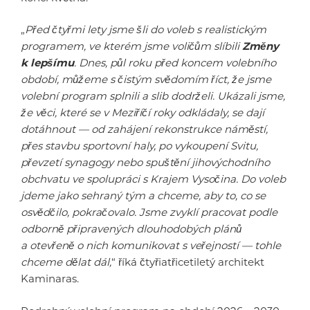
„
Před čtyřmi lety jsme šli do voleb s realistickým
programem, ve kterém jsme voličům slíbili
Změny
k lepšímu
. Dnes, půl roku před koncem volebního
období, můžeme s čistým svědomím říct, že jsme
volební program splnili a slib dodrželi. Ukázali jsme,
že věci, které se v Meziříčí roky odkládaly, se dají
dotáhnout — od zahájení rekonstrukce náměstí,
přes stavbu sportovní haly, po vykoupení Svitu,
převzetí synagogy nebo spuštění jihovýchodního
obchvatu ve spolupráci s Krajem Vysočina. Do voleb
jdeme jako sehraný tým a chceme, aby to, co se
osvědčilo, pokračovalo. Jsme zvyklí pracovat podle
odborně připravených dlouhodobých plánů
a otevřeně o nich komunikovat s veřejností — tohle
chceme dělat dál,
“ říká čtyřiatřicetiletý architekt
Kaminaras.