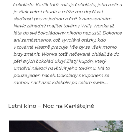
čokoládu. Karlík totiž miluje čokoládu, jeho rodina
je však velmi chudá a může mu dopřávat
sladkosti pouze jednou ročně k narozeninám.
Navíc záhadný majitel továrny Willy Wonka již
léta do své čokoládovny nikoho nepustil. Dokonce
ani zaměstnance, což vyvolává otázky, kdo
v továrně vlastně pracuje. Vše by se však mohlo
brzy změnit. Wonka totiž nečekaně ohlásil, že do
pěti svých čokolád ukryl Zlatý kupón, který
umožní nálezci navštívit jeho továrnu. Má to
pouze jeden háček. Čokolády s kupónem se
mohou nacházet kdekoliv po celém světě….
Letní kino – Noc na Karlštejně