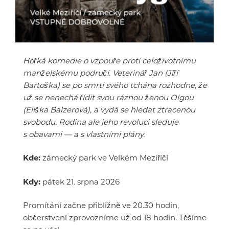
Hořká komedie o vzpouře proti celoživotnímu
manželskému područí. Veterinář Jan (Jiří
Bartoška) se po smrti svého tchána rozhodne, že
už se nenechá řídit svou ráznou ženou Olgou
(Eliška Balzerová), a vydá se hledat ztracenou
svobodu. Rodina ale jeho revoluci sleduje
s obavami — a s vlastními plány.
Kde:
zámecký park ve Velkém Meziříčí
Kdy:
pátek 21. srpna 2026
Promítání začne přibližně ve 20.30 hodin,
občerstvení zprovozníme už od 18 hodin. Těšíme