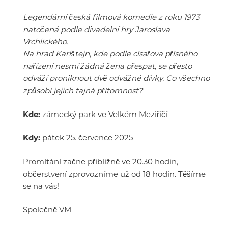
Legendární česká filmová komedie z roku 1973
natočená podle divadelní hry Jaroslava
Vrchlického.
Na hrad Karlštejn, kde podle císařova přísného
nařízení nesmí žádná žena přespat, se přesto
odváží proniknout dvě odvážné dívky. Co všechno
způsobí jejich tajná přítomnost?
Kde:
zámecký park ve Velkém Meziříčí
Kdy:
pátek 25. července 2025
Promítání začne přibližně ve 20.30 hodin,
občerstvení zprovozníme už od 18 hodin. Těšíme
se na vás!
Společně VM