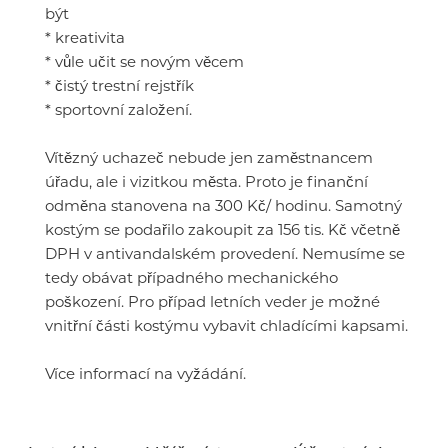
být
* kreativita
* vůle učit se novým věcem
* čistý trestní rejstřík
* sportovní založení.
Vítězný uchazeč nebude jen zaměstnancem
úřadu, ale i vizitkou města. Proto je finanční
odměna stanovena na 300 Kč/ hodinu. Samotný
kostým se podařilo zakoupit za 156 tis. Kč včetně
DPH v antivandalském provedení. Nemusíme se
tedy obávat případného mechanického
poškození. Pro případ letních veder je možné
vnitřní části kostýmu vybavit chladícími kapsami.
Více informací na vyžádání.