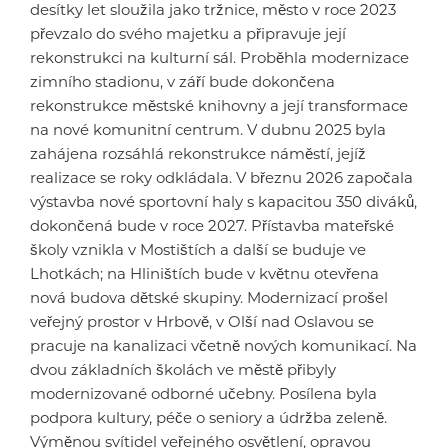
desítky let sloužila jako tržnice, město v roce 2023
převzalo do svého majetku a připravuje její
rekonstrukci na kulturní sál. Proběhla modernizace
zimního stadionu, v září bude dokončena
rekonstrukce městské knihovny a její transformace
na nové komunitní centrum. V dubnu 2025 byla
zahájena rozsáhlá rekonstrukce náměstí, jejíž
realizace se roky odkládala. V březnu 2026 započala
výstavba nové sportovní haly s kapacitou 350 diváků,
dokončená bude v roce 2027. Přístavba mateřské
školy vznikla v Mostištích a další se buduje ve
Lhotkách; na Hliništích bude v květnu otevřena
nová budova dětské skupiny. Modernizací prošel
veřejný prostor v Hrbově, v Olší nad Oslavou se
pracuje na kanalizaci včetně nových komunikací. Na
dvou základních školách ve městě přibyly
modernizované odborné učebny. Posílena byla
podpora kultury, péče o seniory a údržba zeleně.
Výměnou svítidel veřejného osvětlení, opravou