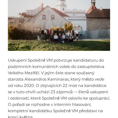
Uskupení Společně VM potvrzuje kandidaturu do
podzimních komunálních voleb do zastupitelstva
Velkého Meziříčí. V jejím čele stane současný
starosta Alexandros Kaminaras, který město vede
od roku 2020. O zbývajících 22 míst na kandidátce
se v tuto chvíli uchází 23 zájemců — členů uskupení
i osobností, které Společně VM oslovilo ke spolupráci.
O pořadí se rozhodne v interním hlasování,
kompletní kandidátku Společně VM představí na
konci května.