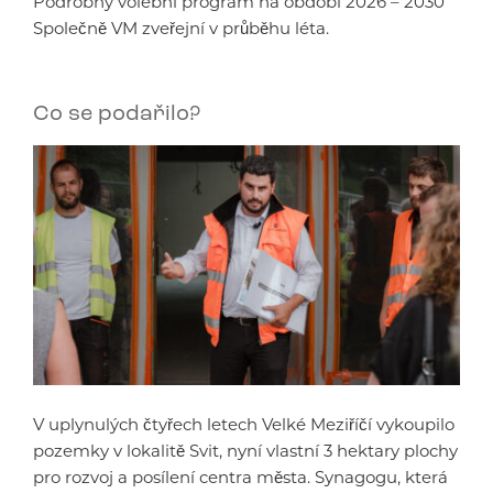
Podrobný volební program na období 2026 – 2030
Společně VM zveřejní v průběhu léta.
Co se podařilo?
V uplynulých čtyřech letech Velké Meziříčí vykoupilo
pozemky v lokalitě Svit, nyní vlastní 3 hektary plochy
pro rozvoj a posílení centra města. Synagogu, která