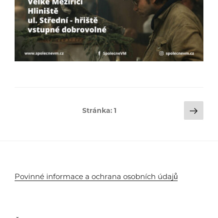
Stránkování
Dalš
Stránka:
1
strá
příspěvků
Povinné informace a ochrana osobních údajů