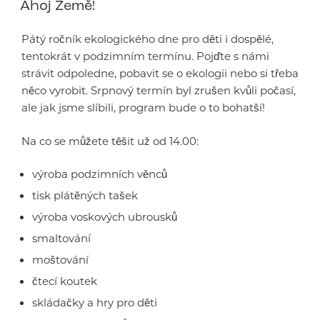
Ahoj Země!
Pátý ročník ekologického dne pro děti i dospělé,
tentokrát v podzimním termínu. Pojďte s námi
strávit odpoledne, pobavit se o ekologii nebo si třeba
něco vyrobit. Srpnový termín byl zrušen kvůli počasí,
ale jak jsme slíbili, program bude o to bohatší!
Na co se můžete těšit už od 14.00:
výroba podzimních věnců
tisk plátěných tašek
výroba voskových ubrousků
smaltování
moštování
čtecí koutek
skládačky a hry pro děti