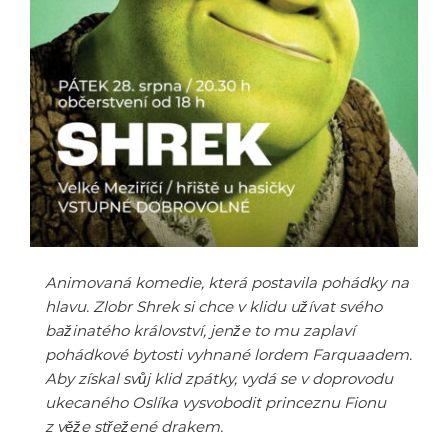
Animovaná komedie, která postavila pohádky na
hlavu. Zlobr Shrek si chce v klidu užívat svého
bažinatého království, jenže to mu zaplaví
pohádkové bytosti vyhnané lordem Farquaadem.
Aby získal svůj klid zpátky, vydá se v doprovodu
ukecaného Oslíka vysvobodit princeznu Fionu
z věže střežené drakem.