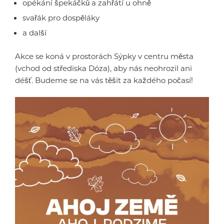
opékání špekáčků a zahřátí u ohně
svařák pro dospěláky
a další
Akce se koná v prostorách Sýpky v centru města
(vchod od střediska Dóza), aby nás neohrozil ani
déšť. Budeme se na vás těšit za každého počasí!