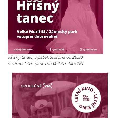
Hříšný tanec, v pátek 9. srpna od 20.30
v zámeckém parku ve Velkém Meziříčí