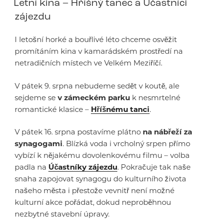
Letní kina – Hříšný tanec a Účastníci
zájezdu
I letošní horké a bouřlivé léto chceme osvěžit
promítáním kina v kamarádském prostředí na
netradičních místech ve Velkém Meziříčí.
V pátek 9. srpna nebudeme sedět v koutě, ale
sejdeme se
v zámeckém parku
k nesmrtelné
romantické klasice –
Hříšnému tanci
.
V pátek 16. srpna postavíme plátno
na nábřeží za
synagogami
. Blízká voda i vrcholný srpen přímo
vybízí k nějakému dovolenkovému filmu – volba
padla na
Účastníky zájezdu
. Pokračuje tak naše
snaha zapojovat synagogu do kulturního života
našeho města i přestože vevnitř není možné
kulturní akce pořádat, dokud neproběhnou
nezbytné stavební úpravy.