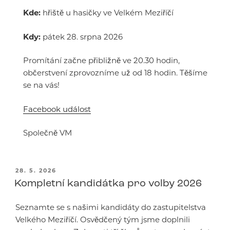
Kde:
hřiště u hasičky ve Velkém Meziříčí
Kdy:
pátek 28. srpna 2026
Promítání začne přibližně ve 20.30 hodin,
občerstvení zprovozníme už od 18 hodin. Těšíme
se na vás!
Facebook událost
Společně VM
PUBLIKOVÁNO
28. 5. 2026
Kompletní kandidátka pro volby 2026
Seznamte se s našimi kandidáty do zastupitelstva
Velkého Meziříčí. Osvědčený tým jsme doplnili