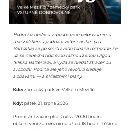
Hořká komedie o vzpouře proti celoživotnímu
manželskému područí. Veterinář Jan (Jiří
Bartoška) se po smrti svého tchána rozhodne, že
už se nenechá řídit svou ráznou ženou Olgou
(Eliška Balzerová), a vydá se hledat ztracenou
svobodu. Rodina ale jeho revoluci sleduje
s obavami — a s vlastními plány.
Kde:
zámecký park ve Velkém Meziříčí
Kdy:
pátek 21. srpna 2026
Promítání začne přibližně ve 20.30 hodin,
občerstvení zprovozníme už od 18 hodin. Těšíme