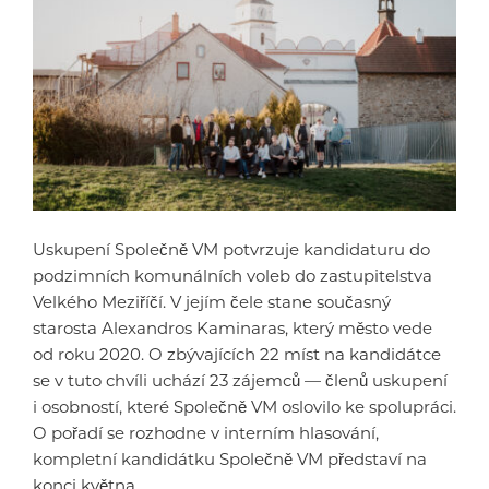
Uskupení Společně VM potvrzuje kandidaturu do
podzimních komunálních voleb do zastupitelstva
Velkého Meziříčí. V jejím čele stane současný
starosta Alexandros Kaminaras, který město vede
od roku 2020. O zbývajících 22 míst na kandidátce
se v tuto chvíli uchází 23 zájemců — členů uskupení
i osobností, které Společně VM oslovilo ke spolupráci.
O pořadí se rozhodne v interním hlasování,
kompletní kandidátku Společně VM představí na
konci května.