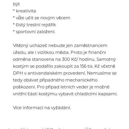
být
* kreativita
* vůle učit se novým věcem
* čistý trestní rejstřík
* sportovní založení.
Vítězný uchazeč nebude jen zaměstnancem
úřadu, ale i vizitkou města. Proto je finanční
odměna stanovena na 300 Kč/ hodinu. Samotný
kostým se podařilo zakoupit za 156 tis. Kč včetně
DPH v antivandalském provedení. Nemusíme se
tedy obávat případného mechanického
poškození. Pro případ letních veder je možné
vnitřní části kostýmu vybavit chladícími kapsami.
Více informací na vyžádání.