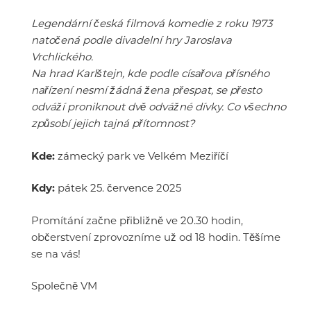
Legendární česká filmová komedie z roku 1973
natočená podle divadelní hry Jaroslava
Vrchlického.
Na hrad Karlštejn, kde podle císařova přísného
nařízení nesmí žádná žena přespat, se přesto
odváží proniknout dvě odvážné dívky. Co všechno
způsobí jejich tajná přítomnost?
Kde:
zámecký park ve Velkém Meziříčí
Kdy:
pátek 25. července 2025
Promítání začne přibližně ve 20.30 hodin,
občerstvení zprovozníme už od 18 hodin. Těšíme
se na vás!
Společně VM