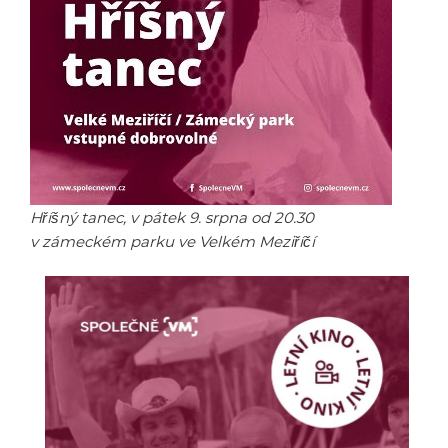
Hříšný tanec, v pátek 9. srpna od 20.30
v zámeckém parku ve Velkém Meziříčí