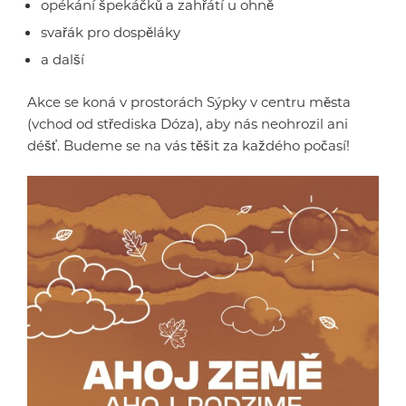
opékání špekáčků a zahřátí u ohně
svařák pro dospěláky
a další
Akce se koná v prostorách Sýpky v centru města
(vchod od střediska Dóza), aby nás neohrozil ani
déšť. Budeme se na vás těšit za každého počasí!