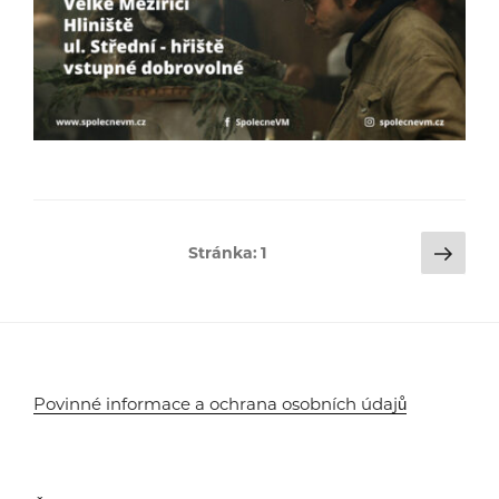
Stránkování
Dalš
Stránka:
1
strá
příspěvků
Povinné informace a ochrana osobních údajů