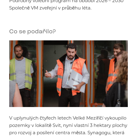
Podrobný volební program na období 2026 – 2030
Společně VM zveřejní v průběhu léta.
Co se podařilo?
V uplynulých čtyřech letech Velké Meziříčí vykoupilo
pozemky v lokalitě Svit, nyní vlastní 3 hektary plochy
pro rozvoj a posílení centra města. Synagogu, která