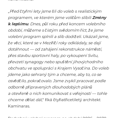
„
Před čtyřmi lety jsme šli do voleb s realistickým
programem, ve kterém jsme voličům slíbili
Změny
k lepšímu
. Dnes, půl roku před koncem volebního
období, můžeme s čistým svědomím říct, že jsme
volební program splnili a slib dodrželi. Ukázali jsme,
že věci, které se v Meziříčí roky odkládaly, se dají
dotáhnout — od zahájení rekonstrukce náměstí,
přes stavbu sportovní haly, po vykoupení Svitu,
převzetí synagogy nebo spuštění jihovýchodního
obchvatu ve spolupráci s Krajem Vysočina. Do voleb
jdeme jako sehraný tým a chceme, aby to, co se
osvědčilo, pokračovalo. Jsme zvyklí pracovat podle
odborně připravených dlouhodobých plánů
a otevřeně o nich komunikovat s veřejností — tohle
chceme dělat dál,
“ říká čtyřiatřicetiletý architekt
Kaminaras.