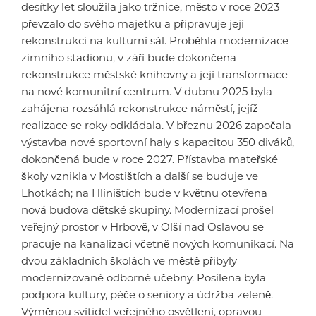
desítky let sloužila jako tržnice, město v roce 2023
převzalo do svého majetku a připravuje její
rekonstrukci na kulturní sál. Proběhla modernizace
zimního stadionu, v září bude dokončena
rekonstrukce městské knihovny a její transformace
na nové komunitní centrum. V dubnu 2025 byla
zahájena rozsáhlá rekonstrukce náměstí, jejíž
realizace se roky odkládala. V březnu 2026 započala
výstavba nové sportovní haly s kapacitou 350 diváků,
dokončená bude v roce 2027. Přístavba mateřské
školy vznikla v Mostištích a další se buduje ve
Lhotkách; na Hliništích bude v květnu otevřena
nová budova dětské skupiny. Modernizací prošel
veřejný prostor v Hrbově, v Olší nad Oslavou se
pracuje na kanalizaci včetně nových komunikací. Na
dvou základních školách ve městě přibyly
modernizované odborné učebny. Posílena byla
podpora kultury, péče o seniory a údržba zeleně.
Výměnou svítidel veřejného osvětlení, opravou