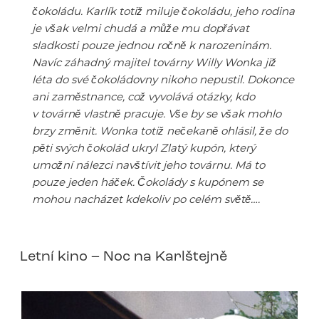
čokoládu. Karlík totiž miluje čokoládu, jeho rodina
je však velmi chudá a může mu dopřávat
sladkosti pouze jednou ročně k narozeninám.
Navíc záhadný majitel továrny Willy Wonka již
léta do své čokoládovny nikoho nepustil. Dokonce
ani zaměstnance, což vyvolává otázky, kdo
v továrně vlastně pracuje. Vše by se však mohlo
brzy změnit. Wonka totiž nečekaně ohlásil, že do
pěti svých čokolád ukryl Zlatý kupón, který
umožní nálezci navštívit jeho továrnu. Má to
pouze jeden háček. Čokolády s kupónem se
mohou nacházet kdekoliv po celém světě….
Letní kino – Noc na Karlštejně