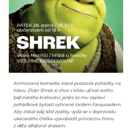
Animovaná komedie, která postavila pohádky na
hlavu. Zlobr Shrek si chce v klidu užívat svého
bažinatého království, jenže to mu zaplaví
pohádkové bytosti vyhnané lordem Farquaadem.
Aby získal svůj klid zpátky, vydá se v doprovodu
ukecaného Oslíka vysvobodit princeznu Fionu
z věže střežené drakem.