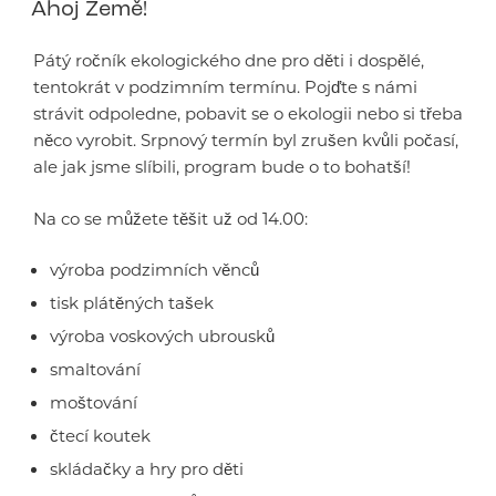
Ahoj Země!
Pátý ročník ekologického dne pro děti i dospělé,
tentokrát v podzimním termínu. Pojďte s námi
strávit odpoledne, pobavit se o ekologii nebo si třeba
něco vyrobit. Srpnový termín byl zrušen kvůli počasí,
ale jak jsme slíbili, program bude o to bohatší!
Na co se můžete těšit už od 14.00:
výroba podzimních věnců
tisk plátěných tašek
výroba voskových ubrousků
smaltování
moštování
čtecí koutek
skládačky a hry pro děti