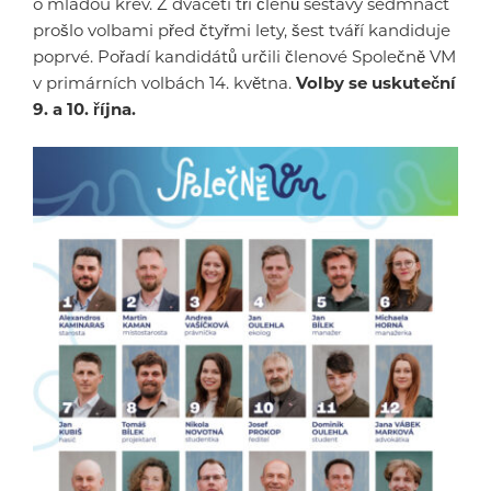
o mladou krev. Z dvaceti tří členů sestavy sedmnáct
prošlo volbami před čtyřmi lety, šest tváří kandiduje
poprvé. Pořadí kandidátů určili členové Společně VM
v primárních volbách 14. května.
Volby se uskuteční
9. a 10. října.