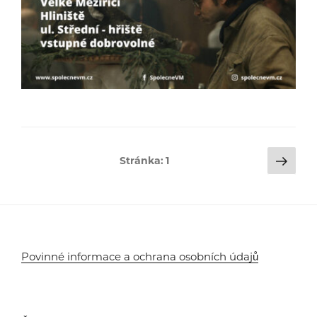
Stránkování
Dalš
Stránka:
1
strá
příspěvků
Povinné informace a ochrana osobních údajů