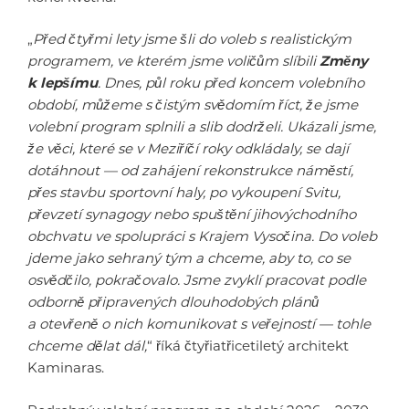
„
Před čtyřmi lety jsme šli do voleb s realistickým
programem, ve kterém jsme voličům slíbili
Změny
k lepšímu
. Dnes, půl roku před koncem volebního
období, můžeme s čistým svědomím říct, že jsme
volební program splnili a slib dodrželi. Ukázali jsme,
že věci, které se v Meziříčí roky odkládaly, se dají
dotáhnout — od zahájení rekonstrukce náměstí,
přes stavbu sportovní haly, po vykoupení Svitu,
převzetí synagogy nebo spuštění jihovýchodního
obchvatu ve spolupráci s Krajem Vysočina. Do voleb
jdeme jako sehraný tým a chceme, aby to, co se
osvědčilo, pokračovalo. Jsme zvyklí pracovat podle
odborně připravených dlouhodobých plánů
a otevřeně o nich komunikovat s veřejností — tohle
chceme dělat dál,
“ říká čtyřiatřicetiletý architekt
Kaminaras.