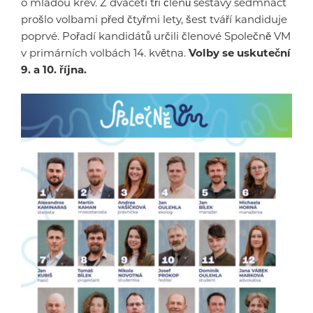
o mladou krev. Z dvaceti tří členů sestavy sedmnáct
prošlo volbami před čtyřmi lety, šest tváří kandiduje
poprvé. Pořadí kandidátů určili členové Společně VM
v primárních volbách 14. května.
Volby se uskuteční
9. a 10. října.