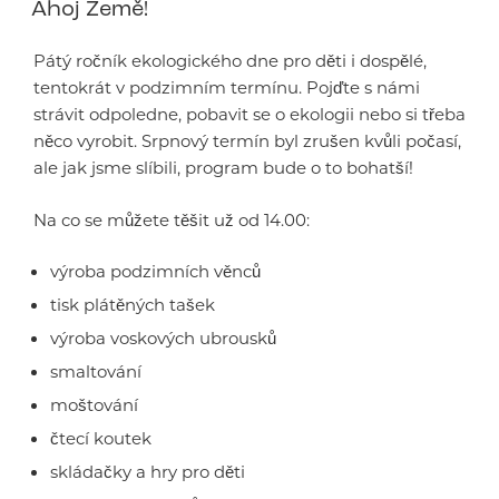
Ahoj Země!
Pátý ročník ekologického dne pro děti i dospělé,
tentokrát v podzimním termínu. Pojďte s námi
strávit odpoledne, pobavit se o ekologii nebo si třeba
něco vyrobit. Srpnový termín byl zrušen kvůli počasí,
ale jak jsme slíbili, program bude o to bohatší!
Na co se můžete těšit už od 14.00:
výroba podzimních věnců
tisk plátěných tašek
výroba voskových ubrousků
smaltování
moštování
čtecí koutek
skládačky a hry pro děti