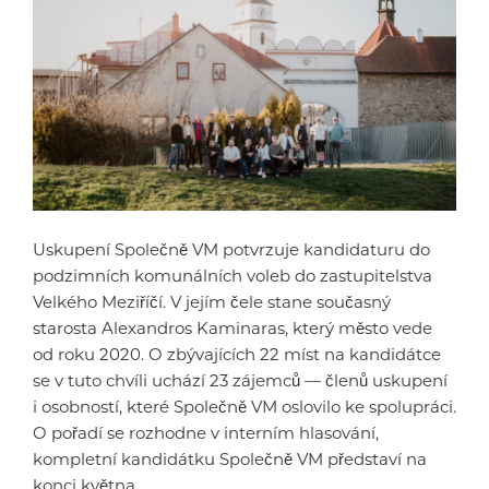
Uskupení Společně VM potvrzuje kandidaturu do
podzimních komunálních voleb do zastupitelstva
Velkého Meziříčí. V jejím čele stane současný
starosta Alexandros Kaminaras, který město vede
od roku 2020. O zbývajících 22 míst na kandidátce
se v tuto chvíli uchází 23 zájemců — členů uskupení
i osobností, které Společně VM oslovilo ke spolupráci.
O pořadí se rozhodne v interním hlasování,
kompletní kandidátku Společně VM představí na
konci května.