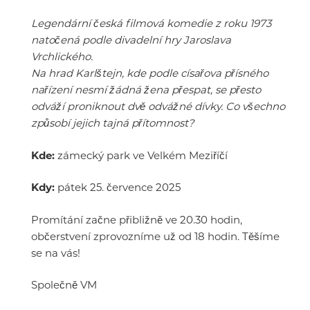
Legendární česká filmová komedie z roku 1973
natočená podle divadelní hry Jaroslava
Vrchlického.
Na hrad Karlštejn, kde podle císařova přísného
nařízení nesmí žádná žena přespat, se přesto
odváží proniknout dvě odvážné dívky. Co všechno
způsobí jejich tajná přítomnost?
Kde:
zámecký park ve Velkém Meziříčí
Kdy:
pátek 25. července 2025
Promítání začne přibližně ve 20.30 hodin,
občerstvení zprovozníme už od 18 hodin. Těšíme
se na vás!
Společně VM