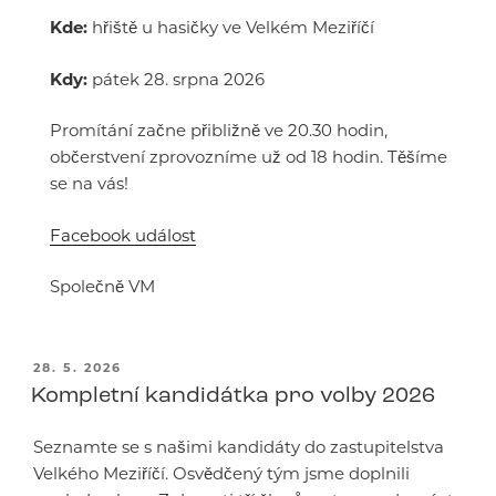
Kde:
hřiště u hasičky ve Velkém Meziříčí
Kdy:
pátek 28. srpna 2026
Promítání začne přibližně ve 20.30 hodin,
občerstvení zprovozníme už od 18 hodin. Těšíme
se na vás!
Facebook událost
Společně VM
PUBLIKOVÁNO
28. 5. 2026
Kompletní kandidátka pro volby 2026
Seznamte se s našimi kandidáty do zastupitelstva
Velkého Meziříčí. Osvědčený tým jsme doplnili