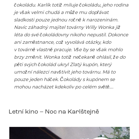
čokoládu. Karlík totiž miluje čokoládu, jeho rodina
je však velmi chudá a může mu dopřávat
sladkosti pouze jednou ročně k narozeninám.
Navíc záhadný majitel továrny Willy Wonka již
léta do své čokoládovny nikoho nepustil. Dokonce
ani zaměstnance, což vyvolává otázky, kdo
v továrně vlastně pracuje. Vše by se však mohlo
brzy změnit. Wonka totiž nečekaně ohlásil, že do
pěti svých čokolád ukryl Zlatý kupón, který
umožní nálezci navštívit jeho továrnu. Má to
pouze jeden háček. Čokolády s kupónem se
mohou nacházet kdekoliv po celém světě….
Letní kino – Noc na Karlštejně