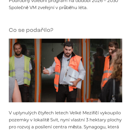
Podrobný volební program na období 2026 – 2030
Společně VM zveřejní v průběhu léta.
Co se podařilo?
V uplynulých čtyřech letech Velké Meziříčí vykoupilo
pozemky v lokalitě Svit, nyní vlastní 3 hektary plochy
pro rozvoj a posílení centra města. Synagogu, která