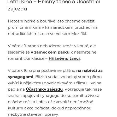
Letní kina – Hříšný tanec a Účastníci
zájezdu
I letošní horké a bouřlivé léto chceme osvěžit
promítáním kina v kamarádském prostředí na
netradičních místech ve Velkém Meziříčí.
V pátek 9. srpna nebudeme sedět v koutě, ale
sejdeme se
v zámeckém parku
k nesmrtelné
romantické klasice –
Hříšnému tanci
.
V pátek 16. srpna postavíme plátno
na nábřeží za
synagogami
. Blízká voda i vrcholný srpen přímo
vybízí k nějakému dovolenkovému filmu – volba
padla na
Účastníky zájezdu
. Pokračuje tak naše
snaha zapojovat synagogu do kulturního života
našeho města i přestože vevnitř není možné
kulturní akce pořádat, dokud neproběhnou
nezbytné stavební úpravy.