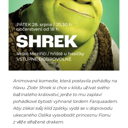
Animovaná komedie, která postavila pohádky na
hlavu. Zlobr Shrek si chce v klidu užívat svého
bažinatého království, jenže to mu zaplaví
pohádkové bytosti vyhnané lordem Farquaadem.
Aby získal svůj klid zpátky, vydá se v doprovodu
ukecaného Oslíka vysvobodit princeznu Fionu
z věže střežené drakem.