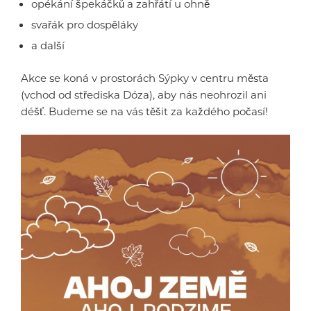
opékání špekáčků a zahřátí u ohně
svařák pro dospěláky
a další
Akce se koná v prostorách Sýpky v centru města
(vchod od střediska Dóza), aby nás neohrozil ani
déšť. Budeme se na vás těšit za každého počasí!