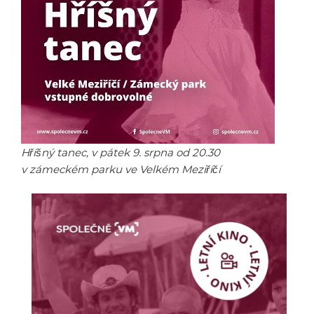
Hříšný tanec, v pátek 9. srpna od 20.30
v zámeckém parku ve Velkém Meziříčí