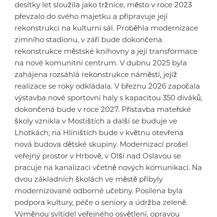
desítky let sloužila jako tržnice, město v roce 2023
převzalo do svého majetku a připravuje její
rekonstrukci na kulturní sál. Proběhla modernizace
zimního stadionu, v září bude dokončena
rekonstrukce městské knihovny a její transformace
na nové komunitní centrum. V dubnu 2025 byla
zahájena rozsáhlá rekonstrukce náměstí, jejíž
realizace se roky odkládala. V březnu 2026 započala
výstavba nové sportovní haly s kapacitou 350 diváků,
dokončená bude v roce 2027. Přístavba mateřské
školy vznikla v Mostištích a další se buduje ve
Lhotkách; na Hliništích bude v květnu otevřena
nová budova dětské skupiny. Modernizací prošel
veřejný prostor v Hrbově, v Olší nad Oslavou se
pracuje na kanalizaci včetně nových komunikací. Na
dvou základních školách ve městě přibyly
modernizované odborné učebny. Posílena byla
podpora kultury, péče o seniory a údržba zeleně.
Výměnou svítidel veřejného osvětlení, opravou