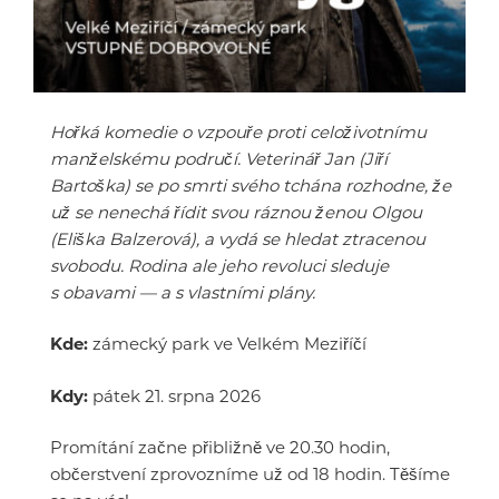
Hořká komedie o vzpouře proti celoživotnímu
manželskému područí. Veterinář Jan (Jiří
Bartoška) se po smrti svého tchána rozhodne, že
už se nenechá řídit svou ráznou ženou Olgou
(Eliška Balzerová), a vydá se hledat ztracenou
svobodu. Rodina ale jeho revoluci sleduje
s obavami — a s vlastními plány.
Kde:
zámecký park ve Velkém Meziříčí
Kdy:
pátek 21. srpna 2026
Promítání začne přibližně ve 20.30 hodin,
občerstvení zprovozníme už od 18 hodin. Těšíme