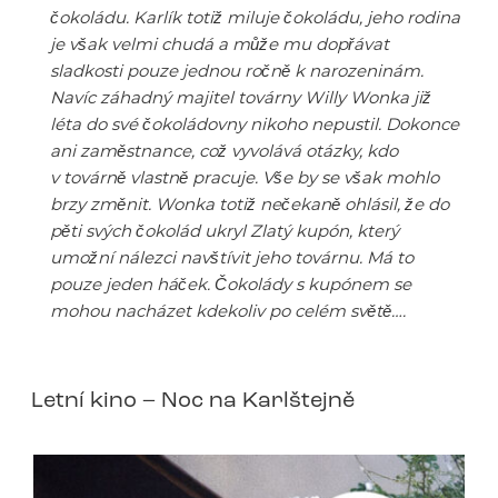
čokoládu. Karlík totiž miluje čokoládu, jeho rodina
je však velmi chudá a může mu dopřávat
sladkosti pouze jednou ročně k narozeninám.
Navíc záhadný majitel továrny Willy Wonka již
léta do své čokoládovny nikoho nepustil. Dokonce
ani zaměstnance, což vyvolává otázky, kdo
v továrně vlastně pracuje. Vše by se však mohlo
brzy změnit. Wonka totiž nečekaně ohlásil, že do
pěti svých čokolád ukryl Zlatý kupón, který
umožní nálezci navštívit jeho továrnu. Má to
pouze jeden háček. Čokolády s kupónem se
mohou nacházet kdekoliv po celém světě….
Letní kino – Noc na Karlštejně