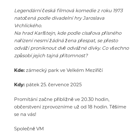
Legendární česká filmová komedie z roku 1973
natočená podle divadelní hry Jaroslava
Vrchlického.
Na hrad Karlštejn, kde podle císařova přísného
nařízení nesmí žádná žena přespat, se přesto
odváží proniknout dvě odvážné dívky. Co všechno
způsobí jejich tajná přítomnost?
Kde:
zámecký park ve Velkém Meziříčí
Kdy:
pátek 25. července 2025
Promítání začne přibližně ve 20.30 hodin,
občerstvení zprovozníme už od 18 hodin. Těšíme
se na vás!
Společně VM