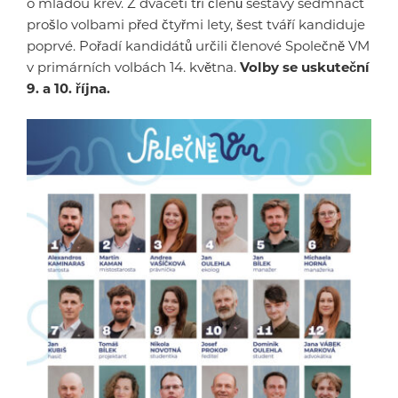
o mladou krev. Z dvaceti tří členů sestavy sedmnáct
prošlo volbami před čtyřmi lety, šest tváří kandiduje
poprvé. Pořadí kandidátů určili členové Společně VM
v primárních volbách 14. května.
Volby se uskuteční
9. a 10. října.