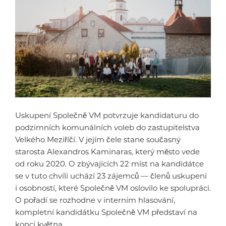
Uskupení Společně VM potvrzuje kandidaturu do
podzimních komunálních voleb do zastupitelstva
Velkého Meziříčí. V jejím čele stane současný
starosta Alexandros Kaminaras, který město vede
od roku 2020. O zbývajících 22 míst na kandidátce
se v tuto chvíli uchází 23 zájemců — členů uskupení
i osobností, které Společně VM oslovilo ke spolupráci.
O pořadí se rozhodne v interním hlasování,
kompletní kandidátku Společně VM představí na
konci května.