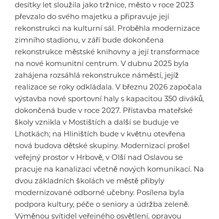
desítky let sloužila jako tržnice, město v roce 2023
převzalo do svého majetku a připravuje její
rekonstrukci na kulturní sál. Proběhla modernizace
zimního stadionu, v září bude dokončena
rekonstrukce městské knihovny a její transformace
na nové komunitní centrum. V dubnu 2025 byla
zahájena rozsáhlá rekonstrukce náměstí, jejíž
realizace se roky odkládala. V březnu 2026 započala
výstavba nové sportovní haly s kapacitou 350 diváků,
dokončená bude v roce 2027. Přístavba mateřské
školy vznikla v Mostištích a další se buduje ve
Lhotkách; na Hliništích bude v květnu otevřena
nová budova dětské skupiny. Modernizací prošel
veřejný prostor v Hrbově, v Olší nad Oslavou se
pracuje na kanalizaci včetně nových komunikací. Na
dvou základních školách ve městě přibyly
modernizované odborné učebny. Posílena byla
podpora kultury, péče o seniory a údržba zeleně.
Výměnou svítidel veřejného osvětlení, opravou