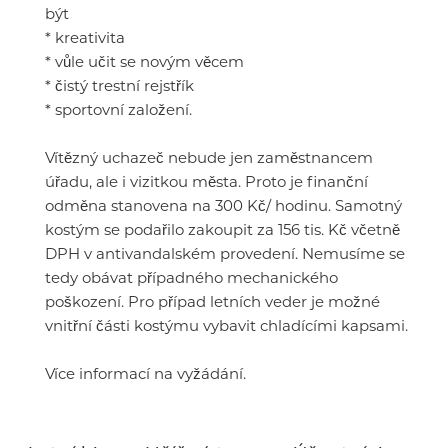
být
* kreativita
* vůle učit se novým věcem
* čistý trestní rejstřík
* sportovní založení.
Vítězný uchazeč nebude jen zaměstnancem
úřadu, ale i vizitkou města. Proto je finanční
odměna stanovena na 300 Kč/ hodinu. Samotný
kostým se podařilo zakoupit za 156 tis. Kč včetně
DPH v antivandalském provedení. Nemusíme se
tedy obávat případného mechanického
poškození. Pro případ letních veder je možné
vnitřní části kostýmu vybavit chladícími kapsami.
Více informací na vyžádání.