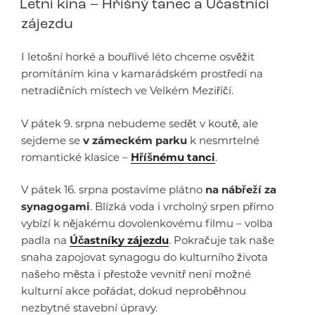
Letní kina – Hříšný tanec a Účastníci
zájezdu
I letošní horké a bouřlivé léto chceme osvěžit
promítáním kina v kamarádském prostředí na
netradičních místech ve Velkém Meziříčí.
V pátek 9. srpna nebudeme sedět v koutě, ale
sejdeme se
v zámeckém parku
k nesmrtelné
romantické klasice –
Hříšnému tanci
.
V pátek 16. srpna postavíme plátno
na nábřeží za
synagogami
. Blízká voda i vrcholný srpen přímo
vybízí k nějakému dovolenkovému filmu – volba
padla na
Účastníky zájezdu
. Pokračuje tak naše
snaha zapojovat synagogu do kulturního života
našeho města i přestože vevnitř není možné
kulturní akce pořádat, dokud neproběhnou
nezbytné stavební úpravy.