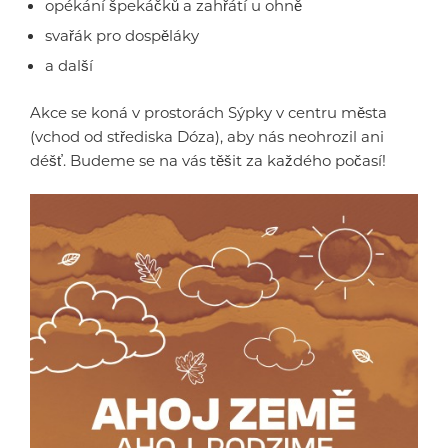
opékání špekáčků a zahřátí u ohně
svařák pro dospěláky
a další
Akce se koná v prostorách Sýpky v centru města
(vchod od střediska Dóza), aby nás neohrozil ani
déšť. Budeme se na vás těšit za každého počasí!