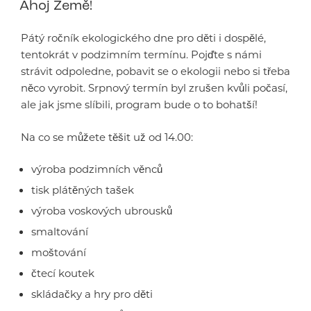
Ahoj Země!
Pátý ročník ekologického dne pro děti i dospělé,
tentokrát v podzimním termínu. Pojďte s námi
strávit odpoledne, pobavit se o ekologii nebo si třeba
něco vyrobit. Srpnový termín byl zrušen kvůli počasí,
ale jak jsme slíbili, program bude o to bohatší!
Na co se můžete těšit už od 14.00:
výroba podzimních věnců
tisk plátěných tašek
výroba voskových ubrousků
smaltování
moštování
čtecí koutek
skládačky a hry pro děti