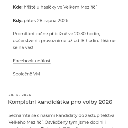
Kde:
hřiště u hasičky ve Velkém Meziříčí
Kdy:
pátek 28. srpna 2026
Promítání začne přibližně ve 20.30 hodin,
občerstvení zprovozníme už od 18 hodin. Těšíme
se na vás!
Facebook událost
Společně VM
PUBLIKOVÁNO
28. 5. 2026
Kompletní kandidátka pro volby 2026
Seznamte se s našimi kandidáty do zastupitelstva
Velkého Meziříčí. Osvědčený tým jsme doplnili