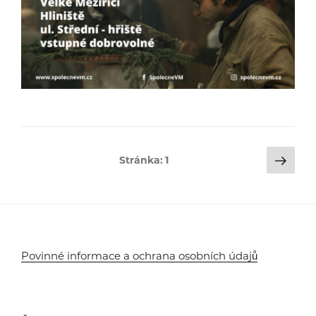
Stránkování
Dalš
Stránka:
1
strá
příspěvků
Povinné informace a ochrana osobních údajů