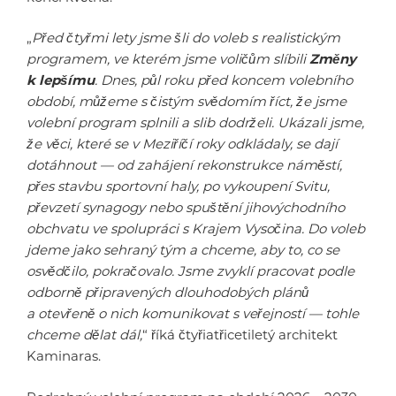
„
Před čtyřmi lety jsme šli do voleb s realistickým
programem, ve kterém jsme voličům slíbili
Změny
k lepšímu
. Dnes, půl roku před koncem volebního
období, můžeme s čistým svědomím říct, že jsme
volební program splnili a slib dodrželi. Ukázali jsme,
že věci, které se v Meziříčí roky odkládaly, se dají
dotáhnout — od zahájení rekonstrukce náměstí,
přes stavbu sportovní haly, po vykoupení Svitu,
převzetí synagogy nebo spuštění jihovýchodního
obchvatu ve spolupráci s Krajem Vysočina. Do voleb
jdeme jako sehraný tým a chceme, aby to, co se
osvědčilo, pokračovalo. Jsme zvyklí pracovat podle
odborně připravených dlouhodobých plánů
a otevřeně o nich komunikovat s veřejností — tohle
chceme dělat dál,
“ říká čtyřiatřicetiletý architekt
Kaminaras.