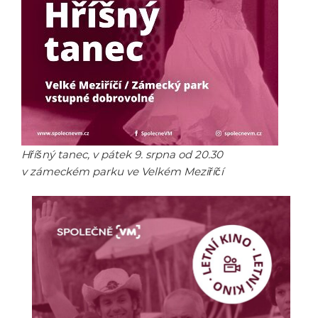
Hříšný tanec, v pátek 9. srpna od 20.30
v zámeckém parku ve Velkém Meziříčí