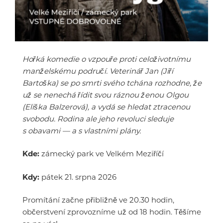
Hořká komedie o vzpouře proti celoživotnímu
manželskému područí. Veterinář Jan (Jiří
Bartoška) se po smrti svého tchána rozhodne, že
už se nenechá řídit svou ráznou ženou Olgou
(Eliška Balzerová), a vydá se hledat ztracenou
svobodu. Rodina ale jeho revoluci sleduje
s obavami — a s vlastními plány.
Kde:
zámecký park ve Velkém Meziříčí
Kdy:
pátek 21. srpna 2026
Promítání začne přibližně ve 20.30 hodin,
občerstvení zprovozníme už od 18 hodin. Těšíme