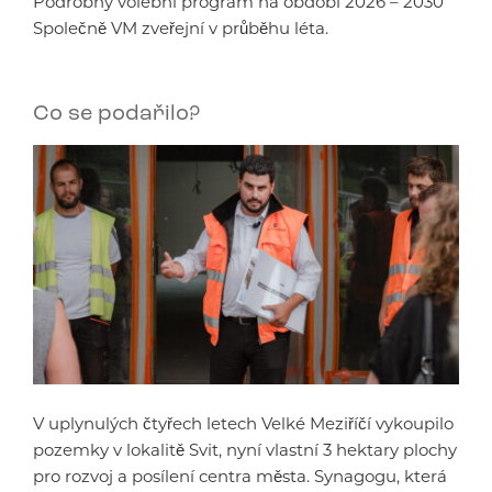
Podrobný volební program na období 2026 – 2030
Společně VM zveřejní v průběhu léta.
Co se podařilo?
V uplynulých čtyřech letech Velké Meziříčí vykoupilo
pozemky v lokalitě Svit, nyní vlastní 3 hektary plochy
pro rozvoj a posílení centra města. Synagogu, která