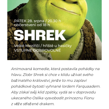
Animovaná komedie, která postavila pohádky na
hlavu. Zlobr Shrek si chce v klidu užívat svého
bažinatého království, jenže to mu zaplaví
pohádkové bytosti vyhnané lordem Farquaadem.
Aby získal svůj klid zpátky, vydá se v doprovodu
ukecaného Oslíka vysvobodit princeznu Fionu
z věže střežené drakem.