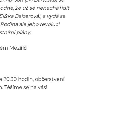
odne, že už se nenechá řídit
liška Balzerová), a vydá se
Rodina ale jeho revoluci
stními plány.
ém Meziříčí
e 20.30 hodin, občerstvení
. Těšíme se na vás!