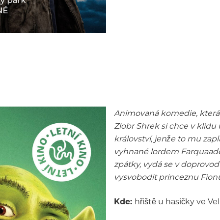
Animovaná komedie, která 
Zlobr Shrek si chce v klidu
království, jenže to mu zap
vyhnané lordem Farquaadem
zpátky, vydá se v doprovo
vysvobodit princeznu Fion
Kde:
hřiště u hasičky ve Ve