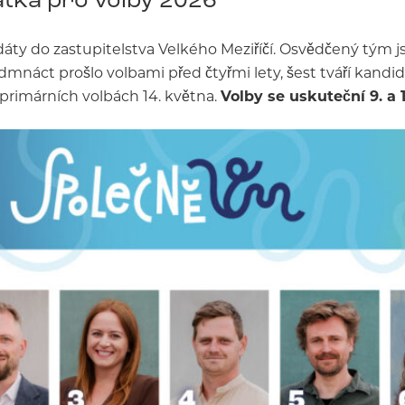
áty do zastupitelstva Velkého Meziříčí. Osvědčený tým j
edmnáct prošlo volbami před čtyřmi lety, šest tváří kand
 primárních volbách 14. května.
Volby se uskuteční 9. a 10