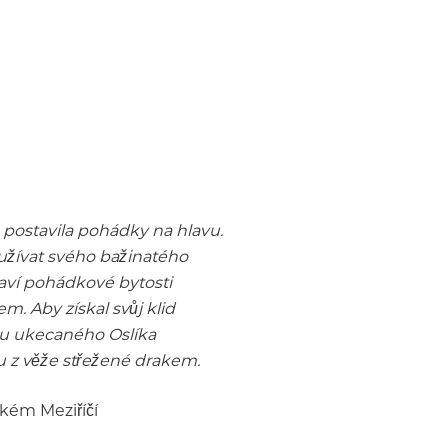
postavila pohádky na hlavu.
 užívat svého bažinatého
laví pohádkové bytosti
. Aby získal svůj klid
du ukecaného Oslíka
u z věže střežené drakem.
lkém Meziříčí