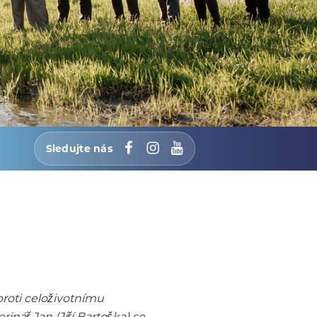
Sledujte nás
Facebook
Instagram
YouTube
roti celoživotnímu
nář Jan (Jiří Bartoška) se