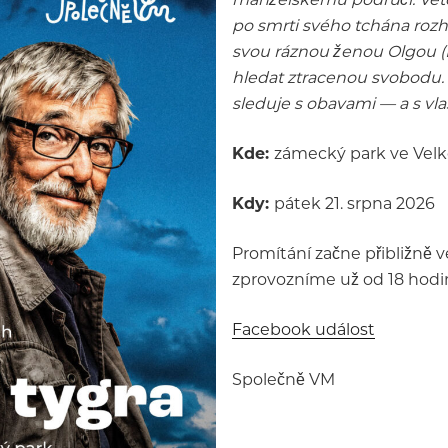
po smrti svého tchána rozh
svou ráznou ženou Olgou (E
hledat ztracenou svobodu. 
sleduje s obavami — a s vla
Kde:
zámecký park ve Velk
Kdy:
pátek 21. srpna 2026
Promítání začne přibližně v
zprovozníme už od 18 hodin
Facebook událost
Společně VM