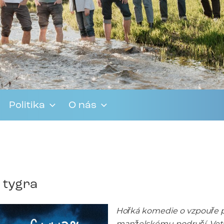
Politika
O nás
e tygra
Hořká komedie o vzpouře p
manželskému područí. Veteri