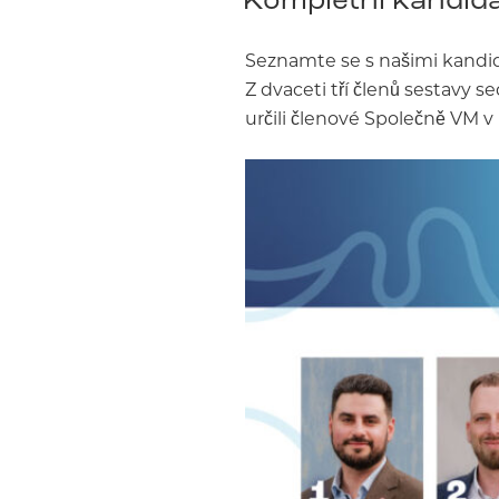
Seznamte se s našimi kandid
Z dvaceti tří členů sestavy s
určili členové Společně VM v