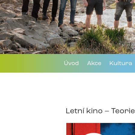
Úvod
Akce
Kultura
Letní kino – Teori