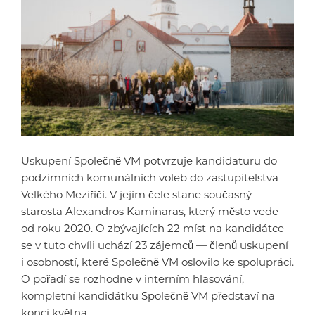
Uskupení Společně VM potvrzuje kandidaturu do
podzimních komunálních voleb do zastupitelstva
Velkého Meziříčí. V jejím čele stane současný
starosta Alexandros Kaminaras, který město vede
od roku 2020. O zbývajících 22 míst na kandidátce
se v tuto chvíli uchází 23 zájemců — členů uskupení
i osobností, které Společně VM oslovilo ke spolupráci.
O pořadí se rozhodne v interním hlasování,
kompletní kandidátku Společně VM představí na
konci května.