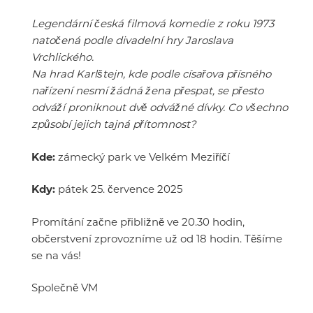
Legendární česká filmová komedie z roku 1973
natočená podle divadelní hry Jaroslava
Vrchlického.
Na hrad Karlštejn, kde podle císařova přísného
nařízení nesmí žádná žena přespat, se přesto
odváží proniknout dvě odvážné dívky. Co všechno
způsobí jejich tajná přítomnost?
Kde:
zámecký park ve Velkém Meziříčí
Kdy:
pátek 25. července 2025
Promítání začne přibližně ve 20.30 hodin,
občerstvení zprovozníme už od 18 hodin. Těšíme
se na vás!
Společně VM