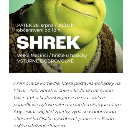
Animovaná komedie, která postavila pohádky na
hlavu. Zlobr Shrek si chce v klidu užívat svého
bažinatého království, jenže to mu zaplaví
pohádkové bytosti vyhnané lordem Farquaadem.
Aby získal svůj klid zpátky, vydá se v doprovodu
ukecaného Oslíka vysvobodit princeznu Fionu
z věže střežené drakem.