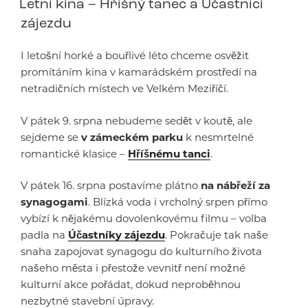
Letní kina – Hříšný tanec a Účastníci
zájezdu
I letošní horké a bouřlivé léto chceme osvěžit
promítáním kina v kamarádském prostředí na
netradičních místech ve Velkém Meziříčí.
V pátek 9. srpna nebudeme sedět v koutě, ale
sejdeme se
v zámeckém parku
k nesmrtelné
romantické klasice –
Hříšnému tanci
.
V pátek 16. srpna postavíme plátno
na nábřeží za
synagogami
. Blízká voda i vrcholný srpen přímo
vybízí k nějakému dovolenkovému filmu – volba
padla na
Účastníky zájezdu
. Pokračuje tak naše
snaha zapojovat synagogu do kulturního života
našeho města i přestože vevnitř není možné
kulturní akce pořádat, dokud neproběhnou
nezbytné stavební úpravy.