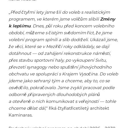
„
Před čtyřmi lety jsme šli do voleb s realistickým
programem, ve kterém jsme voličům slíbili
Změny
k lepšímu
. Dnes, půl roku před koncem volebního
období, můžeme s čistým svědomím říct, že jsme
volební program splnili a slib dodrželi. Ukázali jsme,
že věci, které se v Meziříčí roky odkládaly, se dají
dotáhnout — od zahájení rekonstrukce náměstí,
přes stavbu sportovní haly, po vykoupení Svitu,
převzetí synagogy nebo spuštění jihovýchodního
obchvatu ve spolupráci s Krajem Vysočina. Do voleb
jdeme jako sehraný tým a chceme, aby to, co se
osvědčilo, pokračovalo. Jsme zvyklí pracovat podle
odborně připravených dlouhodobých plánů
a otevřeně o nich komunikovat s veřejností — tohle
chceme dělat dál,
“ říká čtyřiatřicetiletý architekt
Kaminaras.