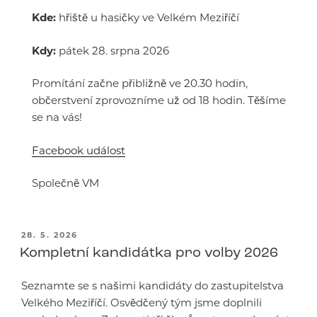
Kde:
hřiště u hasičky ve Velkém Meziříčí
Kdy:
pátek 28. srpna 2026
Promítání začne přibližně ve 20.30 hodin,
občerstvení zprovozníme už od 18 hodin. Těšíme
se na vás!
Facebook událost
Společně VM
PUBLIKOVÁNO
28. 5. 2026
Kompletní kandidátka pro volby 2026
Seznamte se s našimi kandidáty do zastupitelstva
Velkého Meziříčí. Osvědčený tým jsme doplnili