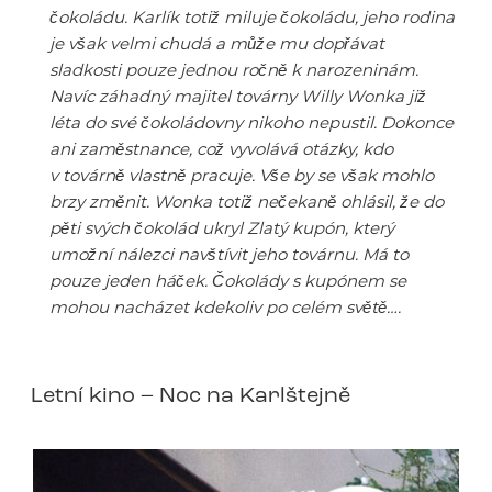
čokoládu. Karlík totiž miluje čokoládu, jeho rodina
je však velmi chudá a může mu dopřávat
sladkosti pouze jednou ročně k narozeninám.
Navíc záhadný majitel továrny Willy Wonka již
léta do své čokoládovny nikoho nepustil. Dokonce
ani zaměstnance, což vyvolává otázky, kdo
v továrně vlastně pracuje. Vše by se však mohlo
brzy změnit. Wonka totiž nečekaně ohlásil, že do
pěti svých čokolád ukryl Zlatý kupón, který
umožní nálezci navštívit jeho továrnu. Má to
pouze jeden háček. Čokolády s kupónem se
mohou nacházet kdekoliv po celém světě….
Letní kino – Noc na Karlštejně