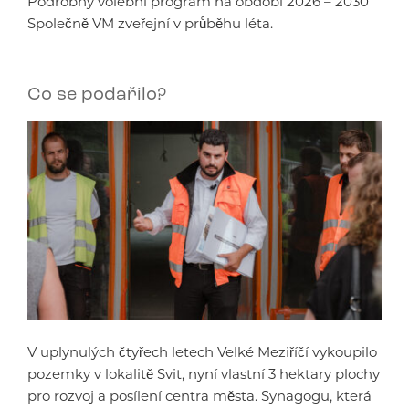
Podrobný volební program na období 2026 – 2030
Společně VM zveřejní v průběhu léta.
Co se podařilo?
V uplynulých čtyřech letech Velké Meziříčí vykoupilo
pozemky v lokalitě Svit, nyní vlastní 3 hektary plochy
pro rozvoj a posílení centra města. Synagogu, která