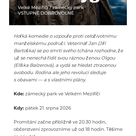
Hořká komedie o vzpouře proti celoživotnímu
manželskému područí. Veterinář Jan (Jiří
Bartoška) se po smrti svého tchána rozhodne, že
už se nenechá řídit svou ráznou ženou Olgou
(Eliška Balzerová), a vydá se hledat ztracenou
svobodu. Rodina ale jeho revoluci sleduje
s obavami — a s vlastními plány.
Kde:
zámecký park ve Velkém Meziříčí
Kdy:
pátek 21. srpna 2026
Promítání začne přibližně ve 20.30 hodin,
občerstvení zprovozníme už od 18 hodin. Těšíme