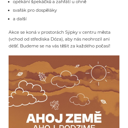
opékání špekáčků a zahřátí u ohně
svařák pro dospěláky
a další
Akce se koná v prostorách Sýpky v centru města
(vchod od střediska Dóza), aby nás neohrozil ani
déšť. Budeme se na vás těšit za každého počasí!