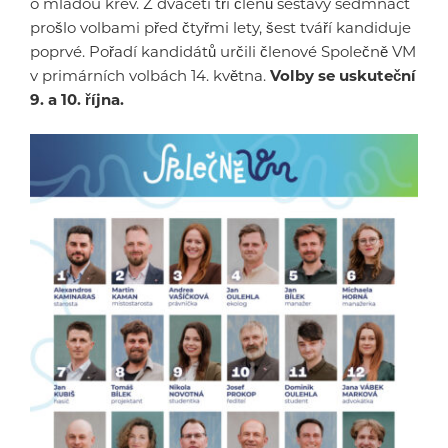
o mladou krev. Z dvaceti tří členů sestavy sedmnáct
prošlo volbami před čtyřmi lety, šest tváří kandiduje
poprvé. Pořadí kandidátů určili členové Společně VM
v primárních volbách 14. května.
Volby se uskuteční
9. a 10. října.