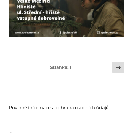
Stránkování
Dalš
Stránka:
1
strá
příspěvků
Povinné informace a ochrana osobních údajů