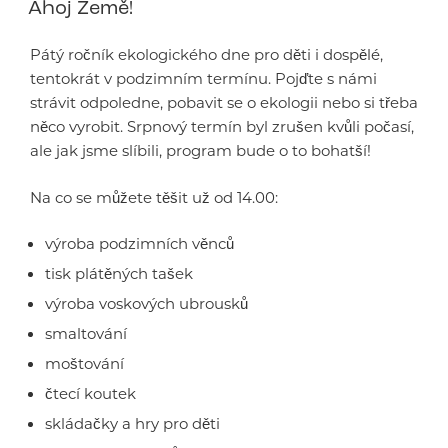
Ahoj Země!
Pátý ročník ekologického dne pro děti i dospělé,
tentokrát v podzimním termínu. Pojďte s námi
strávit odpoledne, pobavit se o ekologii nebo si třeba
něco vyrobit. Srpnový termín byl zrušen kvůli počasí,
ale jak jsme slíbili, program bude o to bohatší!
Na co se můžete těšit už od 14.00:
výroba podzimních věnců
tisk plátěných tašek
výroba voskových ubrousků
smaltování
moštování
čtecí koutek
skládačky a hry pro děti