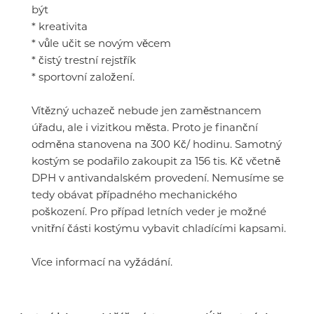
být
* kreativita
* vůle učit se novým věcem
* čistý trestní rejstřík
* sportovní založení.
Vítězný uchazeč nebude jen zaměstnancem
úřadu, ale i vizitkou města. Proto je finanční
odměna stanovena na 300 Kč/ hodinu. Samotný
kostým se podařilo zakoupit za 156 tis. Kč včetně
DPH v antivandalském provedení. Nemusíme se
tedy obávat případného mechanického
poškození. Pro případ letních veder je možné
vnitřní části kostýmu vybavit chladícími kapsami.
Více informací na vyžádání.