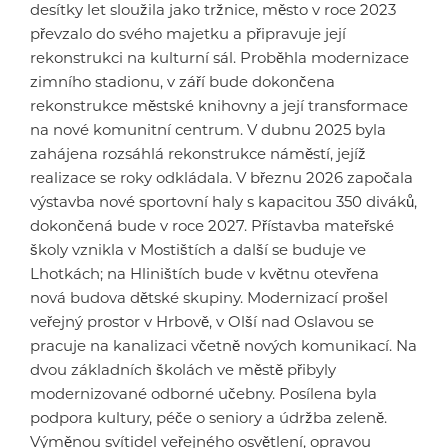
desítky let sloužila jako tržnice, město v roce 2023
převzalo do svého majetku a připravuje její
rekonstrukci na kulturní sál. Proběhla modernizace
zimního stadionu, v září bude dokončena
rekonstrukce městské knihovny a její transformace
na nové komunitní centrum. V dubnu 2025 byla
zahájena rozsáhlá rekonstrukce náměstí, jejíž
realizace se roky odkládala. V březnu 2026 započala
výstavba nové sportovní haly s kapacitou 350 diváků,
dokončená bude v roce 2027. Přístavba mateřské
školy vznikla v Mostištích a další se buduje ve
Lhotkách; na Hliništích bude v květnu otevřena
nová budova dětské skupiny. Modernizací prošel
veřejný prostor v Hrbově, v Olší nad Oslavou se
pracuje na kanalizaci včetně nových komunikací. Na
dvou základních školách ve městě přibyly
modernizované odborné učebny. Posílena byla
podpora kultury, péče o seniory a údržba zeleně.
Výměnou svítidel veřejného osvětlení, opravou