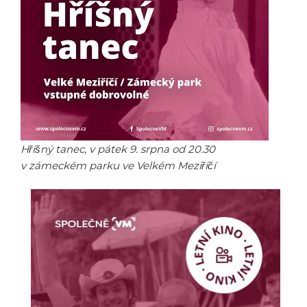
Hříšný tanec, v pátek 9. srpna od 20.30
v zámeckém parku ve Velkém Meziříčí