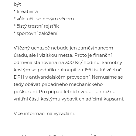
být
* kreativita
* vůle učit se novým věcem
* čistý trestní rejstřík
* sportovní založení.
Vítězný uchazeč nebude jen zaměstnancem
úřadu, ale i vizitkou města. Proto je finanční
odměna stanovena na 300 Kč/ hodinu. Samotný
kostým se podařilo zakoupit za 156 tis. Kč včetně
DPH v antivandalském provedení. Nemusíme se
tedy obávat případného mechanického
poškození. Pro případ letních veder je možné
vnitřní části kostýmu vybavit chladícími kapsami.
Více informací na vyžádání.