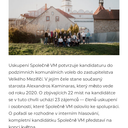
Uskupení Společně VM potvrzuje kandidaturu do
podzimních komunálních voleb do zastupitelstva
Velkého Meziříčí. V jejím čele stane současný
starosta Alexandros Kaminaras, který město vede
od roku 2020. O zbývajících 22 míst na kandidátce
se v tuto chvíli uchází 23 zájemců — členů uskupení
i osobností, které Společně VM oslovilo ke spolupráci.
O pořadí se rozhodne v interním hlasování,
kompletní kandidátku Společně VM představí na
konci května.