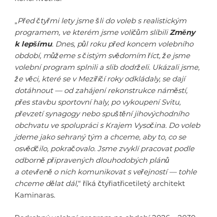
„
Před čtyřmi lety jsme šli do voleb s realistickým
programem, ve kterém jsme voličům slíbili
Změny
k lepšímu
. Dnes, půl roku před koncem volebního
období, můžeme s čistým svědomím říct, že jsme
volební program splnili a slib dodrželi. Ukázali jsme,
že věci, které se v Meziříčí roky odkládaly, se dají
dotáhnout — od zahájení rekonstrukce náměstí,
přes stavbu sportovní haly, po vykoupení Svitu,
převzetí synagogy nebo spuštění jihovýchodního
obchvatu ve spolupráci s Krajem Vysočina. Do voleb
jdeme jako sehraný tým a chceme, aby to, co se
osvědčilo, pokračovalo. Jsme zvyklí pracovat podle
odborně připravených dlouhodobých plánů
a otevřeně o nich komunikovat s veřejností — tohle
chceme dělat dál,
“ říká čtyřiatřicetiletý architekt
Kaminaras.