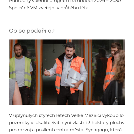
Podrobný volební program na období 2026 – 2030
Společně VM zveřejní v průběhu léta.
Co se podařilo?
V uplynulých čtyřech letech Velké Meziříčí vykoupilo
pozemky v lokalitě Svit, nyní vlastní 3 hektary plochy
pro rozvoj a posílení centra města. Synagogu, která