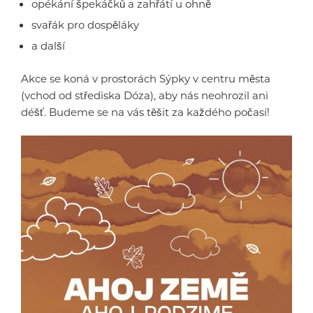
opékání špekáčků a zahřátí u ohně
svařák pro dospěláky
a další
Akce se koná v prostorách Sýpky v centru města
(vchod od střediska Dóza), aby nás neohrozil ani
déšť. Budeme se na vás těšit za každého počasí!