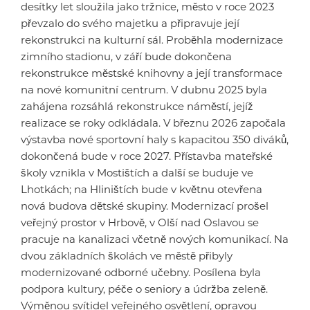
desítky let sloužila jako tržnice, město v roce 2023
převzalo do svého majetku a připravuje její
rekonstrukci na kulturní sál. Proběhla modernizace
zimního stadionu, v září bude dokončena
rekonstrukce městské knihovny a její transformace
na nové komunitní centrum. V dubnu 2025 byla
zahájena rozsáhlá rekonstrukce náměstí, jejíž
realizace se roky odkládala. V březnu 2026 započala
výstavba nové sportovní haly s kapacitou 350 diváků,
dokončená bude v roce 2027. Přístavba mateřské
školy vznikla v Mostištích a další se buduje ve
Lhotkách; na Hliništích bude v květnu otevřena
nová budova dětské skupiny. Modernizací prošel
veřejný prostor v Hrbově, v Olší nad Oslavou se
pracuje na kanalizaci včetně nových komunikací. Na
dvou základních školách ve městě přibyly
modernizované odborné učebny. Posílena byla
podpora kultury, péče o seniory a údržba zeleně.
Výměnou svítidel veřejného osvětlení, opravou