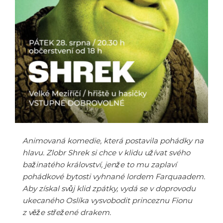
Animovaná komedie, která postavila pohádky na
hlavu. Zlobr Shrek si chce v klidu užívat svého
bažinatého království, jenže to mu zaplaví
pohádkové bytosti vyhnané lordem Farquaadem.
Aby získal svůj klid zpátky, vydá se v doprovodu
ukecaného Oslíka vysvobodit princeznu Fionu
z věže střežené drakem.