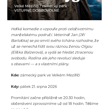
Hořká komedie o vzpouře proti celoživotnímu
manželskému područí. Veterinář Jan (Jiří
Bartoška) se po smrti svého tchána rozhodne, že
už se nenechá řídit svou ráznou ženou Olgou
(Eliška Balzerová), a vydá se hledat ztracenou
svobodu. Rodina ale jeho revoluci sleduje
s obavami — a s vlastními plány.
Kde:
zámecký park ve Velkém Meziříčí
Kdy:
pátek 21. srpna 2026
Promítání začne přibližně ve 20.30 hodin,
občerstvení zprovozníme už od 18 hodin. Těšíme