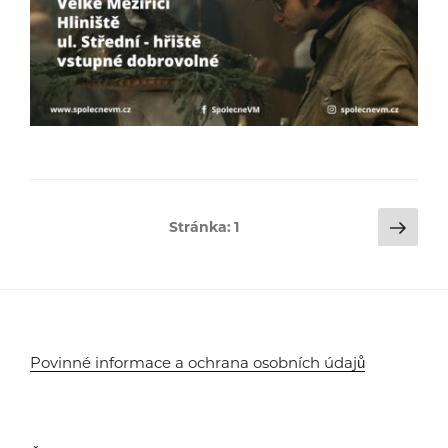
Stránkování
Dalš
Stránka:
1
strá
příspěvků
Povinné informace a ochrana osobních údajů