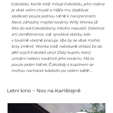
čokoládu. Karlík totiž miluje čokoládu, jeho rodina
je však velmi chudá a může mu dopřávat
sladkosti pouze jednou ročně k narozeninám.
Navíc záhadný majitel továrny Willy Wonka již
léta do své čokoládovny nikoho nepustil. Dokonce
ani zaměstnance, což vyvolává otázky, kdo
v továrně vlastně pracuje. Vše by se však mohlo
brzy změnit. Wonka totiž nečekaně ohlásil, že do
pěti svých čokolád ukryl Zlatý kupón, který
umožní nálezci navštívit jeho továrnu. Má to
pouze jeden háček. Čokolády s kupónem se
mohou nacházet kdekoliv po celém světě….
Letní kino – Noc na Karlštejně