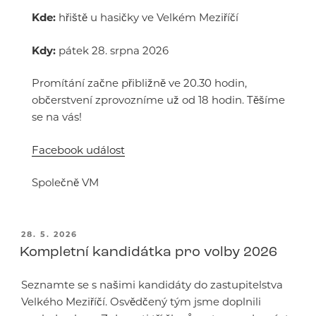
Kde:
hřiště u hasičky ve Velkém Meziříčí
Kdy:
pátek 28. srpna 2026
Promítání začne přibližně ve 20.30 hodin,
občerstvení zprovozníme už od 18 hodin. Těšíme
se na vás!
Facebook událost
Společně VM
PUBLIKOVÁNO
28. 5. 2026
Kompletní kandidátka pro volby 2026
Seznamte se s našimi kandidáty do zastupitelstva
Velkého Meziříčí. Osvědčený tým jsme doplnili