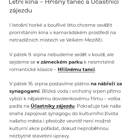
Letní kina – Hříšný tanec a Účastníci
zájezdu
I letošní horké a bouřlivé léto chceme osvěžit
promítáním kina v kamarádském prostředí na
netradičních místech ve Velkém Meziříčí.
V pátek 9. srpna nebudeme sedět v koutě, ale
sejdeme se
v zámeckém parku
k nesmrtelné
romantické klasice –
Hříšnému tanci
.
V pátek 16. srpna postavíme plátno
na nábřeží za
synagogami
. Blízká voda i vrcholný srpen přímo
vybízí k nějakému dovolenkovému filmu – volba
padla na
Účastníky zájezdu
. Pokračuje tak naše
snaha zapojovat synagogu do kulturního života
našeho města i přestože vevnitř není možné
kulturní akce pořádat, dokud neproběhnou
nezbytné stavební úpravy.