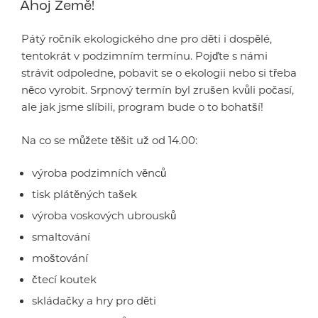
Ahoj Země!
Pátý ročník ekologického dne pro děti i dospělé,
tentokrát v podzimním termínu. Pojďte s námi
strávit odpoledne, pobavit se o ekologii nebo si třeba
něco vyrobit. Srpnový termín byl zrušen kvůli počasí,
ale jak jsme slíbili, program bude o to bohatší!
Na co se můžete těšit už od 14.00:
výroba podzimních věnců
tisk plátěných tašek
výroba voskových ubrousků
smaltování
moštování
čtecí koutek
skládačky a hry pro děti