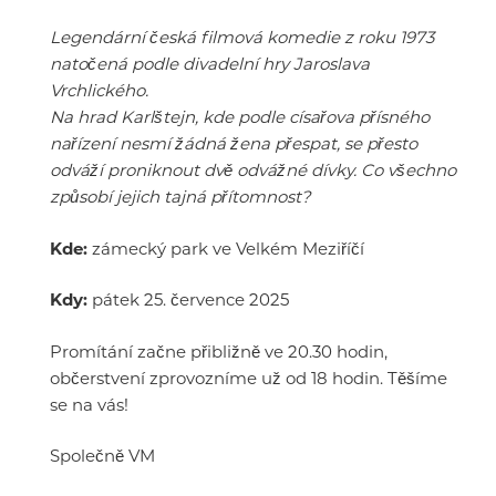
Legendární česká filmová komedie z roku 1973
natočená podle divadelní hry Jaroslava
Vrchlického.
Na hrad Karlštejn, kde podle císařova přísného
nařízení nesmí žádná žena přespat, se přesto
odváží proniknout dvě odvážné dívky. Co všechno
způsobí jejich tajná přítomnost?
Kde:
zámecký park ve Velkém Meziříčí
Kdy:
pátek 25. července 2025
Promítání začne přibližně ve 20.30 hodin,
občerstvení zprovozníme už od 18 hodin. Těšíme
se na vás!
Společně VM