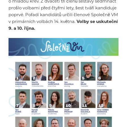
o mladou krev. Z dvaceti tří členů sestavy sedmnáct
prošlo volbami před čtyřmi lety, šest tváří kandiduje
poprvé. Pořadí kandidátů určili členové Společně VM
v primárních volbách 14. května.
Volby se uskuteční
9. a 10. října.