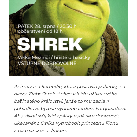
Animovaná komedie, která postavila pohádky na
hlavu. Zlobr Shrek si chce v klidu užívat svého
bažinatého království, jenže to mu zaplaví
pohádkové bytosti vyhnané lordem Farquaadem.
Aby získal svůj klid zpátky, vydá se v doprovodu
ukecaného Oslíka vysvobodit princeznu Fionu
z věže střežené drakem.