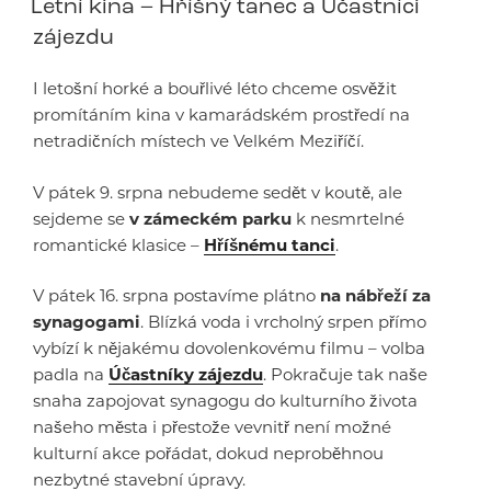
Letní kina – Hříšný tanec a Účastníci
zájezdu
I letošní horké a bouřlivé léto chceme osvěžit
promítáním kina v kamarádském prostředí na
netradičních místech ve Velkém Meziříčí.
V pátek 9. srpna nebudeme sedět v koutě, ale
sejdeme se
v zámeckém parku
k nesmrtelné
romantické klasice –
Hříšnému tanci
.
V pátek 16. srpna postavíme plátno
na nábřeží za
synagogami
. Blízká voda i vrcholný srpen přímo
vybízí k nějakému dovolenkovému filmu – volba
padla na
Účastníky zájezdu
. Pokračuje tak naše
snaha zapojovat synagogu do kulturního života
našeho města i přestože vevnitř není možné
kulturní akce pořádat, dokud neproběhnou
nezbytné stavební úpravy.