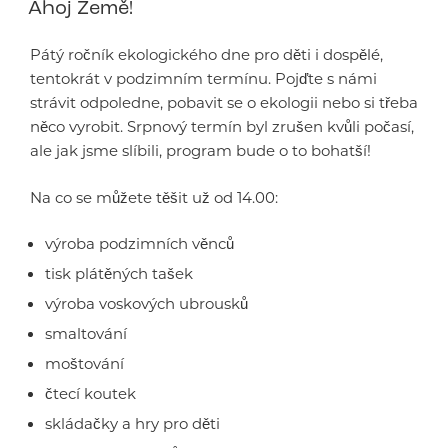
Ahoj Země!
Pátý ročník ekologického dne pro děti i dospělé,
tentokrát v podzimním termínu. Pojďte s námi
strávit odpoledne, pobavit se o ekologii nebo si třeba
něco vyrobit. Srpnový termín byl zrušen kvůli počasí,
ale jak jsme slíbili, program bude o to bohatší!
Na co se můžete těšit už od 14.00:
výroba podzimních věnců
tisk plátěných tašek
výroba voskových ubrousků
smaltování
moštování
čtecí koutek
skládačky a hry pro děti