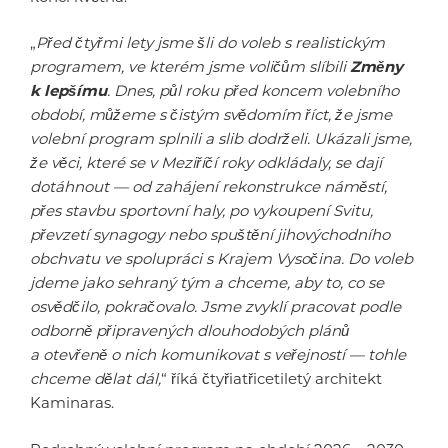
„
Před čtyřmi lety jsme šli do voleb s realistickým
programem, ve kterém jsme voličům slíbili
Změny
k lepšímu
. Dnes, půl roku před koncem volebního
období, můžeme s čistým svědomím říct, že jsme
volební program splnili a slib dodrželi. Ukázali jsme,
že věci, které se v Meziříčí roky odkládaly, se dají
dotáhnout — od zahájení rekonstrukce náměstí,
přes stavbu sportovní haly, po vykoupení Svitu,
převzetí synagogy nebo spuštění jihovýchodního
obchvatu ve spolupráci s Krajem Vysočina. Do voleb
jdeme jako sehraný tým a chceme, aby to, co se
osvědčilo, pokračovalo. Jsme zvyklí pracovat podle
odborně připravených dlouhodobých plánů
a otevřeně o nich komunikovat s veřejností — tohle
chceme dělat dál,
“ říká čtyřiatřicetiletý architekt
Kaminaras.