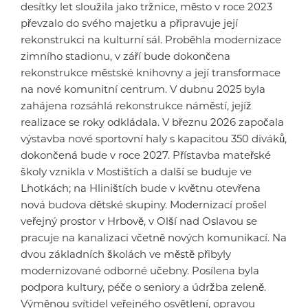
desítky let sloužila jako tržnice, město v roce 2023
převzalo do svého majetku a připravuje její
rekonstrukci na kulturní sál. Proběhla modernizace
zimního stadionu, v září bude dokončena
rekonstrukce městské knihovny a její transformace
na nové komunitní centrum. V dubnu 2025 byla
zahájena rozsáhlá rekonstrukce náměstí, jejíž
realizace se roky odkládala. V březnu 2026 započala
výstavba nové sportovní haly s kapacitou 350 diváků,
dokončená bude v roce 2027. Přístavba mateřské
školy vznikla v Mostištích a další se buduje ve
Lhotkách; na Hliništích bude v květnu otevřena
nová budova dětské skupiny. Modernizací prošel
veřejný prostor v Hrbově, v Olší nad Oslavou se
pracuje na kanalizaci včetně nových komunikací. Na
dvou základních školách ve městě přibyly
modernizované odborné učebny. Posílena byla
podpora kultury, péče o seniory a údržba zeleně.
Výměnou svítidel veřejného osvětlení, opravou