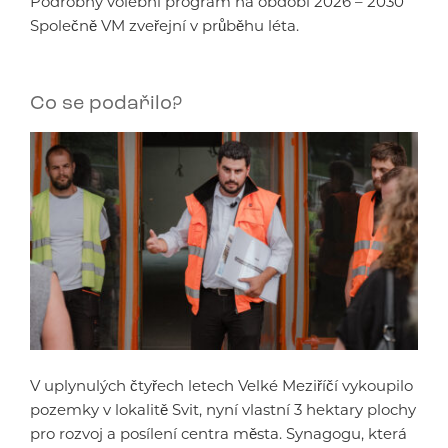
Podrobný volební program na období 2026 – 2030
Společně VM zveřejní v průběhu léta.
Co se podařilo?
V uplynulých čtyřech letech Velké Meziříčí vykoupilo
pozemky v lokalitě Svit, nyní vlastní 3 hektary plochy
pro rozvoj a posílení centra města. Synagogu, která