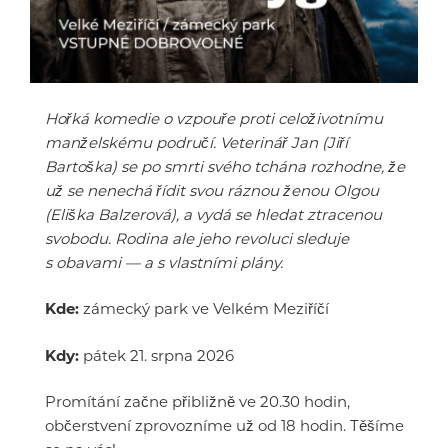
Hořká komedie o vzpouře proti celoživotnímu
manželskému područí. Veterinář Jan (Jiří
Bartoška) se po smrti svého tchána rozhodne, že
už se nenechá řídit svou ráznou ženou Olgou
(Eliška Balzerová), a vydá se hledat ztracenou
svobodu. Rodina ale jeho revoluci sleduje
s obavami — a s vlastními plány.
Kde:
zámecký park ve Velkém Meziříčí
Kdy:
pátek 21. srpna 2026
Promítání začne přibližně ve 20.30 hodin,
občerstvení zprovozníme už od 18 hodin. Těšíme