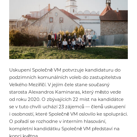
Uskupení Společně VM potvrzuje kandidaturu do
podzimních komunálních voleb do zastupitelstva
Velkého Meziříčí. V jejím čele stane současný
starosta Alexandros Kaminaras, který město vede
od roku 2020. O zbývajících 22 míst na kandidátce
se v tuto chvíli uchází 23 zájemců — členů uskupení
i osobností, které Společně VM oslovilo ke spolupráci.
O pořadí se rozhodne v interním hlasování,
kompletní kandidátku Společně VM představí na
konci května.