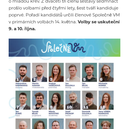
o mladou krev. Z dvaceti tří členů sestavy sedmnáct
prošlo volbami před čtyřmi lety, šest tváří kandiduje
poprvé. Pořadí kandidátů určili členové Společně VM
v primárních volbách 14. května.
Volby se uskuteční
9. a 10. října.