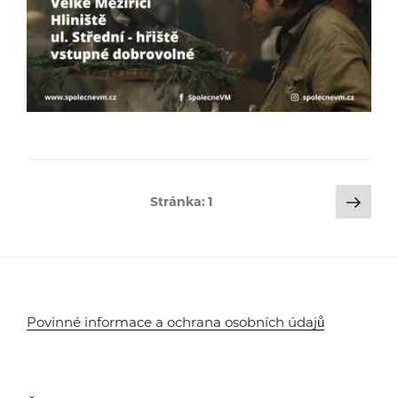
Stránkování
Dalš
Stránka:
1
strá
příspěvků
Povinné informace a ochrana osobních údajů