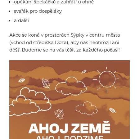
opékání špekáčků a zahřátí u ohně
svařák pro dospěláky
a další
Akce se koná v prostorách Sýpky v centru města
(vchod od střediska Dóza), aby nás neohrozil ani
déšť. Budeme se na vás těšit za každého počasí!