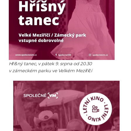
Hříšný tanec, v pátek 9. srpna od 20.30
v zámeckém parku ve Velkém Meziříčí