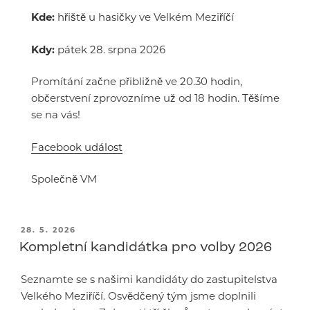
Kde:
hřiště u hasičky ve Velkém Meziříčí
Kdy:
pátek 28. srpna 2026
Promítání začne přibližně ve 20.30 hodin,
občerstvení zprovozníme už od 18 hodin. Těšíme
se na vás!
Facebook událost
Společně VM
PUBLIKOVÁNO
28. 5. 2026
Kompletní kandidátka pro volby 2026
Seznamte se s našimi kandidáty do zastupitelstva
Velkého Meziříčí. Osvědčený tým jsme doplnili