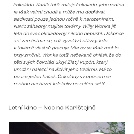
čokoládu. Karlík totiž miluje čokoládu, jeho rodina
je však velmi chudá a může mu dopřávat
sladkosti pouze jednou ročně k narozeninám.
Navíc záhadný majitel továrny Willy Wonka již
léta do své čokoládovny nikoho nepustil. Dokonce
ani zaměstnance, což vyvolává otázky, kdo
v továrně vlastně pracuje. Vše by se však mohlo
brzy změnit. Wonka totiž nečekaně ohlásil, že do
pěti svých čokolád ukryl Zlatý kupón, který
umožní nálezci navštívit jeho továrnu. Má to
pouze jeden háček. Čokolády s kupónem se
mohou nacházet kdekoliv po celém světě….
Letní kino – Noc na Karlštejně