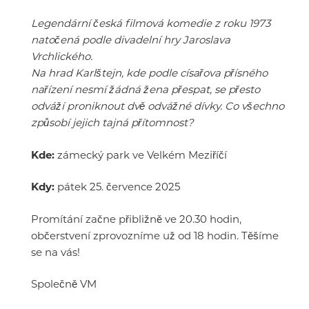
Legendární česká filmová komedie z roku 1973
natočená podle divadelní hry Jaroslava
Vrchlického.
Na hrad Karlštejn, kde podle císařova přísného
nařízení nesmí žádná žena přespat, se přesto
odváží proniknout dvě odvážné dívky. Co všechno
způsobí jejich tajná přítomnost?
Kde:
zámecký park ve Velkém Meziříčí
Kdy:
pátek 25. července 2025
Promítání začne přibližně ve 20.30 hodin,
občerstvení zprovozníme už od 18 hodin. Těšíme
se na vás!
Společně VM