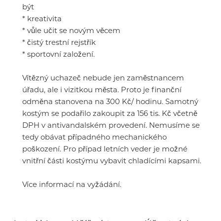
být
* kreativita
* vůle učit se novým věcem
* čistý trestní rejstřík
* sportovní založení.
Vítězný uchazeč nebude jen zaměstnancem
úřadu, ale i vizitkou města. Proto je finanční
odměna stanovena na 300 Kč/ hodinu. Samotný
kostým se podařilo zakoupit za 156 tis. Kč včetně
DPH v antivandalském provedení. Nemusíme se
tedy obávat případného mechanického
poškození. Pro případ letních veder je možné
vnitřní části kostýmu vybavit chladícími kapsami.
Více informací na vyžádání.