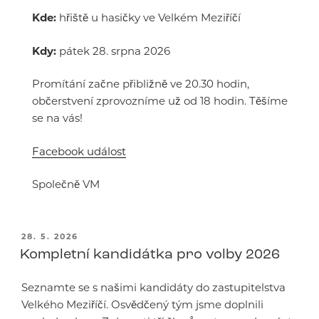
Kde:
hřiště u hasičky ve Velkém Meziříčí
Kdy:
pátek 28. srpna 2026
Promítání začne přibližně ve 20.30 hodin,
občerstvení zprovozníme už od 18 hodin. Těšíme
se na vás!
Facebook událost
Společně VM
PUBLIKOVÁNO
28. 5. 2026
Kompletní kandidátka pro volby 2026
Seznamte se s našimi kandidáty do zastupitelstva
Velkého Meziříčí. Osvědčený tým jsme doplnili