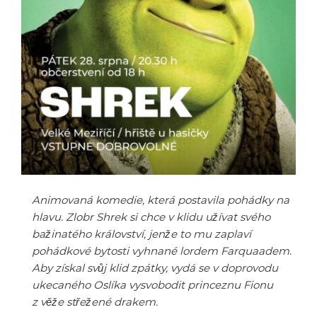
Animovaná komedie, která postavila pohádky na
hlavu. Zlobr Shrek si chce v klidu užívat svého
bažinatého království, jenže to mu zaplaví
pohádkové bytosti vyhnané lordem Farquaadem.
Aby získal svůj klid zpátky, vydá se v doprovodu
ukecaného Oslíka vysvobodit princeznu Fionu
z věže střežené drakem.