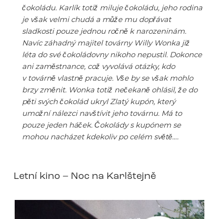
čokoládu. Karlík totiž miluje čokoládu, jeho rodina
je však velmi chudá a může mu dopřávat
sladkosti pouze jednou ročně k narozeninám.
Navíc záhadný majitel továrny Willy Wonka již
léta do své čokoládovny nikoho nepustil. Dokonce
ani zaměstnance, což vyvolává otázky, kdo
v továrně vlastně pracuje. Vše by se však mohlo
brzy změnit. Wonka totiž nečekaně ohlásil, že do
pěti svých čokolád ukryl Zlatý kupón, který
umožní nálezci navštívit jeho továrnu. Má to
pouze jeden háček. Čokolády s kupónem se
mohou nacházet kdekoliv po celém světě….
Letní kino – Noc na Karlštejně