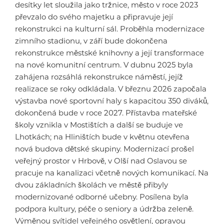
desítky let sloužila jako tržnice, město v roce 2023
převzalo do svého majetku a připravuje její
rekonstrukci na kulturní sál. Proběhla modernizace
zimního stadionu, v září bude dokončena
rekonstrukce městské knihovny a její transformace
na nové komunitní centrum. V dubnu 2025 byla
zahájena rozsáhlá rekonstrukce náměstí, jejíž
realizace se roky odkládala. V březnu 2026 započala
výstavba nové sportovní haly s kapacitou 350 diváků,
dokončená bude v roce 2027. Přístavba mateřské
školy vznikla v Mostištích a další se buduje ve
Lhotkách; na Hliništích bude v květnu otevřena
nová budova dětské skupiny. Modernizací prošel
veřejný prostor v Hrbově, v Olší nad Oslavou se
pracuje na kanalizaci včetně nových komunikací. Na
dvou základních školách ve městě přibyly
modernizované odborné učebny. Posílena byla
podpora kultury, péče o seniory a údržba zeleně.
Výměnou svítidel veřejného osvětlení, opravou