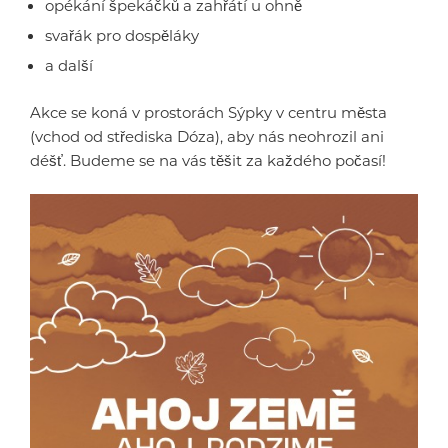
opékání špekáčků a zahřátí u ohně
svařák pro dospěláky
a další
Akce se koná v prostorách Sýpky v centru města
(vchod od střediska Dóza), aby nás neohrozil ani
déšť. Budeme se na vás těšit za každého počasí!