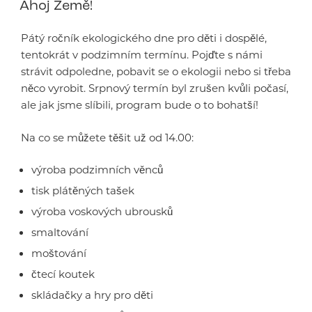
Ahoj Země!
Pátý ročník ekologického dne pro děti i dospělé,
tentokrát v podzimním termínu. Pojďte s námi
strávit odpoledne, pobavit se o ekologii nebo si třeba
něco vyrobit. Srpnový termín byl zrušen kvůli počasí,
ale jak jsme slíbili, program bude o to bohatší!
Na co se můžete těšit už od 14.00:
výroba podzimních věnců
tisk plátěných tašek
výroba voskových ubrousků
smaltování
moštování
čtecí koutek
skládačky a hry pro děti