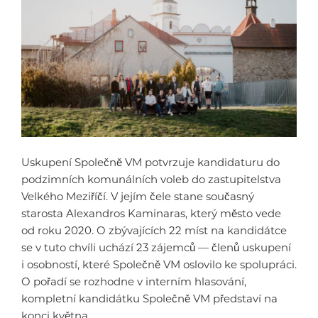
Uskupení Společně VM potvrzuje kandidaturu do
podzimních komunálních voleb do zastupitelstva
Velkého Meziříčí. V jejím čele stane současný
starosta Alexandros Kaminaras, který město vede
od roku 2020. O zbývajících 22 míst na kandidátce
se v tuto chvíli uchází 23 zájemců — členů uskupení
i osobností, které Společně VM oslovilo ke spolupráci.
O pořadí se rozhodne v interním hlasování,
kompletní kandidátku Společně VM představí na
konci května.