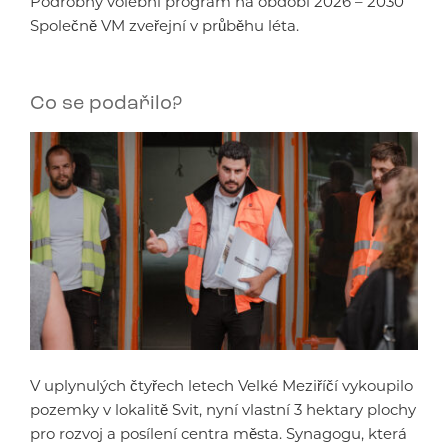
Podrobný volební program na období 2026 – 2030
Společně VM zveřejní v průběhu léta.
Co se podařilo?
V uplynulých čtyřech letech Velké Meziříčí vykoupilo
pozemky v lokalitě Svit, nyní vlastní 3 hektary plochy
pro rozvoj a posílení centra města. Synagogu, která