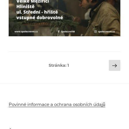
Stránkování
Dalš
Stránka:
1
strá
příspěvků
Povinné informace a ochrana osobních údajů