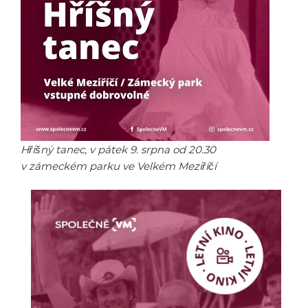
Hříšný tanec, v pátek 9. srpna od 20.30
v zámeckém parku ve Velkém Meziříčí