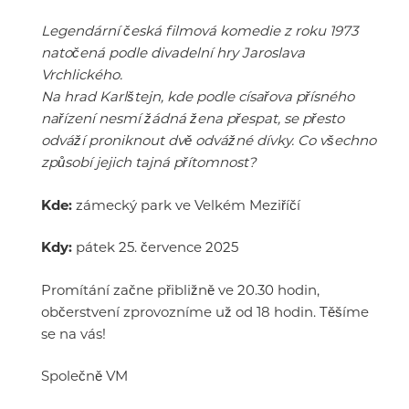
Legendární česká filmová komedie z roku 1973
natočená podle divadelní hry Jaroslava
Vrchlického.
Na hrad Karlštejn, kde podle císařova přísného
nařízení nesmí žádná žena přespat, se přesto
odváží proniknout dvě odvážné dívky. Co všechno
způsobí jejich tajná přítomnost?
Kde:
zámecký park ve Velkém Meziříčí
Kdy:
pátek 25. července 2025
Promítání začne přibližně ve 20.30 hodin,
občerstvení zprovozníme už od 18 hodin. Těšíme
se na vás!
Společně VM