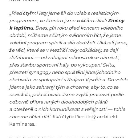
„
Před čtyřmi lety jsme šli do voleb s realistickým
programem, ve kterém jsme voličům slíbili
Změny
k lepšímu
. Dnes, půl roku před koncem volebního
období, můžeme s čistým svědomím říct, že jsme
volební program splnili a slib dodrželi. Ukázali jsme,
že věci, které se v Meziříčí roky odkládaly, se dají
dotáhnout — od zahájení rekonstrukce náměstí,
přes stavbu sportovní haly, po vykoupení Svitu,
převzetí synagogy nebo spuštění jihovýchodního
obchvatu ve spolupráci s Krajem Vysočina. Do voleb
jdeme jako sehraný tým a chceme, aby to, co se
osvědčilo, pokračovalo. Jsme zvyklí pracovat podle
odborně připravených dlouhodobých plánů
a otevřeně o nich komunikovat s veřejností — tohle
chceme dělat dál,
“ říká čtyřiatřicetiletý architekt
Kaminaras.