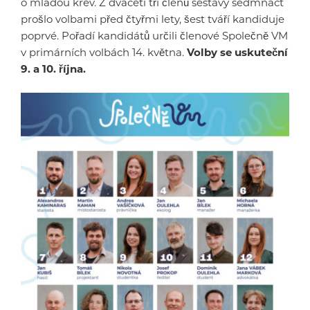
o mladou krev. Z dvaceti tří členů sestavy sedmnáct
prošlo volbami před čtyřmi lety, šest tváří kandiduje
poprvé. Pořadí kandidátů určili členové Společně VM
v primárních volbách 14. května.
Volby se uskuteční
9. a 10. října.