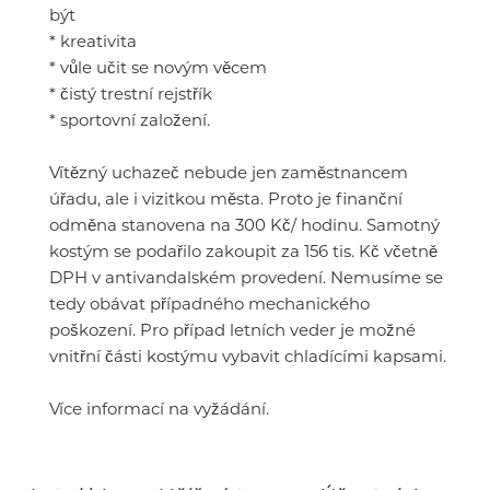
být
* kreativita
* vůle učit se novým věcem
* čistý trestní rejstřík
* sportovní založení.
Vítězný uchazeč nebude jen zaměstnancem
úřadu, ale i vizitkou města. Proto je finanční
odměna stanovena na 300 Kč/ hodinu. Samotný
kostým se podařilo zakoupit za 156 tis. Kč včetně
DPH v antivandalském provedení. Nemusíme se
tedy obávat případného mechanického
poškození. Pro případ letních veder je možné
vnitřní části kostýmu vybavit chladícími kapsami.
Více informací na vyžádání.