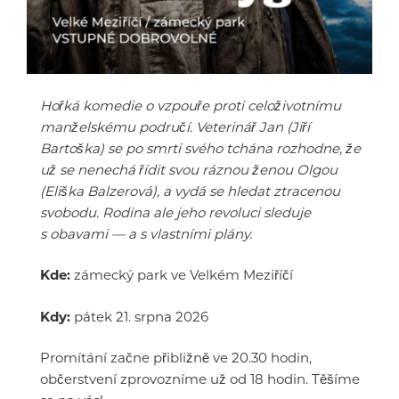
Hořká komedie o vzpouře proti celoživotnímu
manželskému područí. Veterinář Jan (Jiří
Bartoška) se po smrti svého tchána rozhodne, že
už se nenechá řídit svou ráznou ženou Olgou
(Eliška Balzerová), a vydá se hledat ztracenou
svobodu. Rodina ale jeho revoluci sleduje
s obavami — a s vlastními plány.
Kde:
zámecký park ve Velkém Meziříčí
Kdy:
pátek 21. srpna 2026
Promítání začne přibližně ve 20.30 hodin,
občerstvení zprovozníme už od 18 hodin. Těšíme