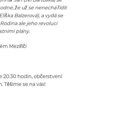
odne, že už se nenechá řídit
liška Balzerová), a vydá se
Rodina ale jeho revoluci
stními plány.
ém Meziříčí
e 20.30 hodin, občerstvení
. Těšíme se na vás!