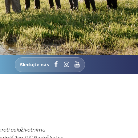
Sledujte nás
Facebook
Instagram
YouTube
roti celoživotnímu
nář Jan (Jiří Bartoška) se