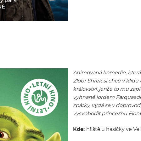
Animovaná komedie, která 
Zlobr Shrek si chce v klidu
království, jenže to mu zap
vyhnané lordem Farquaadem
zpátky, vydá se v doprovo
vysvobodit princeznu Fion
Kde:
hřiště u hasičky ve Ve