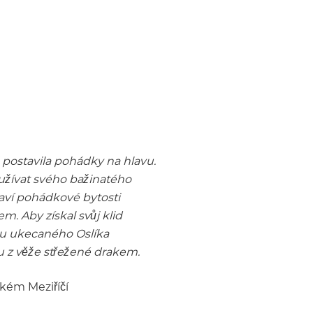
postavila pohádky na hlavu.
 užívat svého bažinatého
laví pohádkové bytosti
. Aby získal svůj klid
du ukecaného Oslíka
u z věže střežené drakem.
lkém Meziříčí