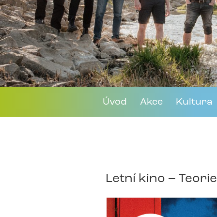
Úvod
Akce
Kultura
Letní kino – Teori