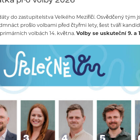
áty do zastupitelstva Velkého Meziříčí. Osvědčený tým j
edmnáct prošlo volbami před čtyřmi lety, šest tváří kand
 primárních volbách 14. května.
Volby se uskuteční 9. a 10