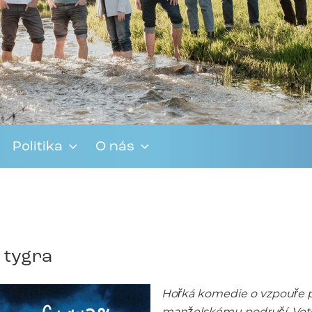
Politika
O nás
e tygra
Hořká komedie o vzpouře p
manželskému područí. Veteri