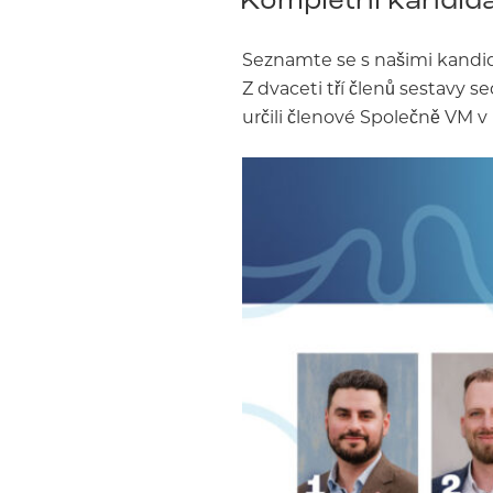
Seznamte se s našimi kandid
Z dvaceti tří členů sestavy s
určili členové Společně VM v