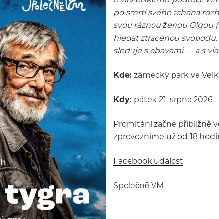
po smrti svého tchána rozh
svou ráznou ženou Olgou (E
hledat ztracenou svobodu. 
sleduje s obavami — a s vla
Kde:
zámecký park ve Velk
Kdy:
pátek 21. srpna 2026
Promítání začne přibližně v
zprovozníme už od 18 hodin
Facebook událost
Společně VM