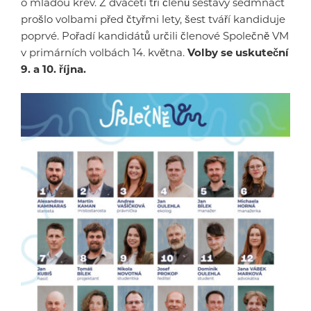
o mladou krev. Z dvaceti tří členů sestavy sedmnáct
prošlo volbami před čtyřmi lety, šest tváří kandiduje
poprvé. Pořadí kandidátů určili členové Společně VM
v primárních volbách 14. května.
Volby se uskuteční
9. a 10. října.