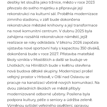
desítky let sloužila jako tržnice, město v roce 2023
převzalo do svého majetku a připravuje její
rekonstrukci na kulturní sál. Proběhla modernizace
zimního stadionu, v září bude dokončena
rekonstrukce městské knihovny a její transformace
na nové komunitní centrum. V dubnu 2025 byla
zahájena rozsáhlá rekonstrukce náměstí, jejíž
realizace se roky odkládala. V březnu 2026 započala
výstavba nové sportovní haly s kapacitou 350 diváků,
dokončená bude v roce 2027. Přístavba mateřské
školy vznikla v Mostištích a další se buduje ve
Lhotkách; na Hliništích bude v květnu otevřena
nová budova dětské skupiny. Modernizací prošel
veřejný prostor v Hrbově, v Olší nad Oslavou se
pracuje na kanalizaci včetně nových komunikací. Na
dvou základních školách ve městě přibyly
modernizované odborné učebny. Posílena byla
podpora kultury, péče o seniory a údržba zeleně.
Výměnou svítidel veřejného osvětlení, opravou