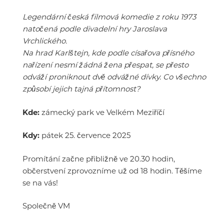
Legendární česká filmová komedie z roku 1973
natočená podle divadelní hry Jaroslava
Vrchlického.
Na hrad Karlštejn, kde podle císařova přísného
nařízení nesmí žádná žena přespat, se přesto
odváží proniknout dvě odvážné dívky. Co všechno
způsobí jejich tajná přítomnost?
Kde:
zámecký park ve Velkém Meziříčí
Kdy:
pátek 25. července 2025
Promítání začne přibližně ve 20.30 hodin,
občerstvení zprovozníme už od 18 hodin. Těšíme
se na vás!
Společně VM