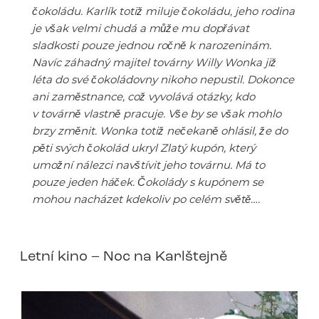
čokoládu. Karlík totiž miluje čokoládu, jeho rodina
je však velmi chudá a může mu dopřávat
sladkosti pouze jednou ročně k narozeninám.
Navíc záhadný majitel továrny Willy Wonka již
léta do své čokoládovny nikoho nepustil. Dokonce
ani zaměstnance, což vyvolává otázky, kdo
v továrně vlastně pracuje. Vše by se však mohlo
brzy změnit. Wonka totiž nečekaně ohlásil, že do
pěti svých čokolád ukryl Zlatý kupón, který
umožní nálezci navštívit jeho továrnu. Má to
pouze jeden háček. Čokolády s kupónem se
mohou nacházet kdekoliv po celém světě….
Letní kino – Noc na Karlštejně