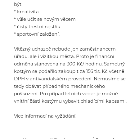
být
* kreativita
* vůle učit se novým věcem
* čistý trestní rejstřík
* sportovní založení.
Vítězný uchazeč nebude jen zaměstnancem
úřadu, ale i vizitkou města. Proto je finanční
odměna stanovena na 300 Kč/ hodinu. Samotný
kostým se podařilo zakoupit za 156 tis. Kč včetně
DPH v antivandalském provedení. Nemusíme se
tedy obávat případného mechanického
poškození. Pro případ letních veder je možné
vnitřní části kostýmu vybavit chladícími kapsami.
Více informací na vyžádání.