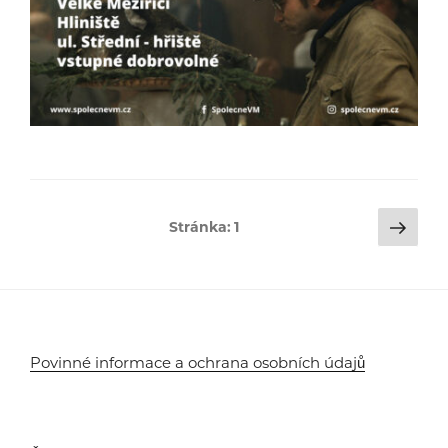
Stránkování
Dalš
Stránka:
1
strá
příspěvků
Povinné informace a ochrana osobních údajů