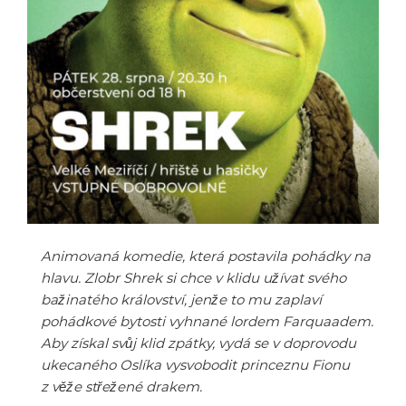
Animovaná komedie, která postavila pohádky na
hlavu. Zlobr Shrek si chce v klidu užívat svého
bažinatého království, jenže to mu zaplaví
pohádkové bytosti vyhnané lordem Farquaadem.
Aby získal svůj klid zpátky, vydá se v doprovodu
ukecaného Oslíka vysvobodit princeznu Fionu
z věže střežené drakem.