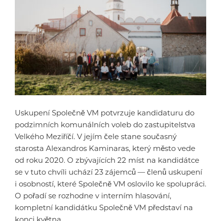
Uskupení Společně VM potvrzuje kandidaturu do
podzimních komunálních voleb do zastupitelstva
Velkého Meziříčí. V jejím čele stane současný
starosta Alexandros Kaminaras, který město vede
od roku 2020. O zbývajících 22 míst na kandidátce
se v tuto chvíli uchází 23 zájemců — členů uskupení
i osobností, které Společně VM oslovilo ke spolupráci.
O pořadí se rozhodne v interním hlasování,
kompletní kandidátku Společně VM představí na
konci května.