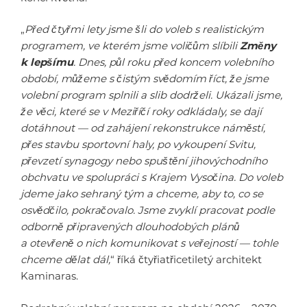
„
Před čtyřmi lety jsme šli do voleb s realistickým
programem, ve kterém jsme voličům slíbili
Změny
k lepšímu
. Dnes, půl roku před koncem volebního
období, můžeme s čistým svědomím říct, že jsme
volební program splnili a slib dodrželi. Ukázali jsme,
že věci, které se v Meziříčí roky odkládaly, se dají
dotáhnout — od zahájení rekonstrukce náměstí,
přes stavbu sportovní haly, po vykoupení Svitu,
převzetí synagogy nebo spuštění jihovýchodního
obchvatu ve spolupráci s Krajem Vysočina. Do voleb
jdeme jako sehraný tým a chceme, aby to, co se
osvědčilo, pokračovalo. Jsme zvyklí pracovat podle
odborně připravených dlouhodobých plánů
a otevřeně o nich komunikovat s veřejností — tohle
chceme dělat dál,
“ říká čtyřiatřicetiletý architekt
Kaminaras.