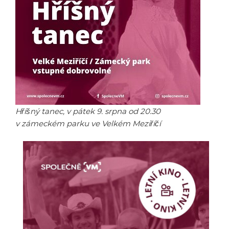
Hříšný tanec, v pátek 9. srpna od 20.30
v zámeckém parku ve Velkém Meziříčí