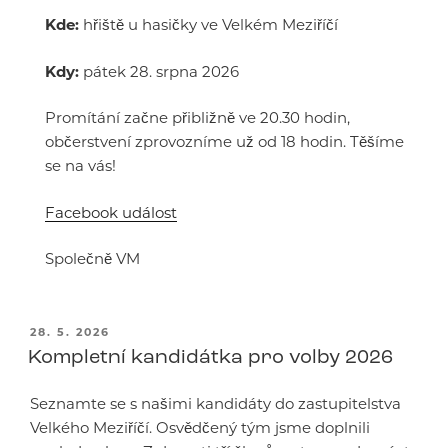
Kde:
hřiště u hasičky ve Velkém Meziříčí
Kdy:
pátek 28. srpna 2026
Promítání začne přibližně ve 20.30 hodin,
občerstvení zprovozníme už od 18 hodin. Těšíme
se na vás!
Facebook událost
Společně VM
PUBLIKOVÁNO
28. 5. 2026
Kompletní kandidátka pro volby 2026
Seznamte se s našimi kandidáty do zastupitelstva
Velkého Meziříčí. Osvědčený tým jsme doplnili