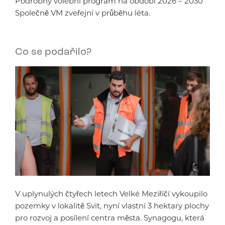
Podrobný volební program na období 2026 – 2030
Společně VM zveřejní v průběhu léta.
Co se podařilo?
V uplynulých čtyřech letech Velké Meziříčí vykoupilo
pozemky v lokalitě Svit, nyní vlastní 3 hektary plochy
pro rozvoj a posílení centra města. Synagogu, která