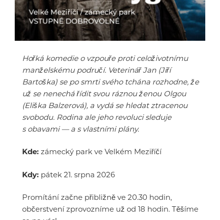
Hořká komedie o vzpouře proti celoživotnímu
manželskému područí. Veterinář Jan (Jiří
Bartoška) se po smrti svého tchána rozhodne, že
už se nenechá řídit svou ráznou ženou Olgou
(Eliška Balzerová), a vydá se hledat ztracenou
svobodu. Rodina ale jeho revoluci sleduje
s obavami — a s vlastními plány.
Kde:
zámecký park ve Velkém Meziříčí
Kdy:
pátek 21. srpna 2026
Promítání začne přibližně ve 20.30 hodin,
občerstvení zprovozníme už od 18 hodin. Těšíme