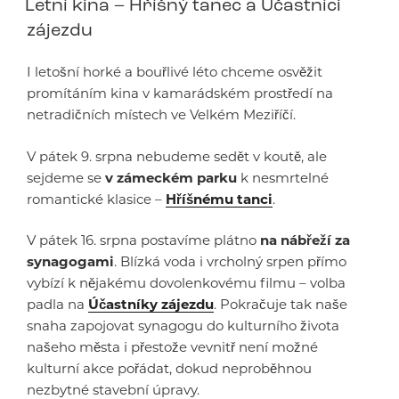
Letní kina – Hříšný tanec a Účastníci
zájezdu
I letošní horké a bouřlivé léto chceme osvěžit
promítáním kina v kamarádském prostředí na
netradičních místech ve Velkém Meziříčí.
V pátek 9. srpna nebudeme sedět v koutě, ale
sejdeme se
v zámeckém parku
k nesmrtelné
romantické klasice –
Hříšnému tanci
.
V pátek 16. srpna postavíme plátno
na nábřeží za
synagogami
. Blízká voda i vrcholný srpen přímo
vybízí k nějakému dovolenkovému filmu – volba
padla na
Účastníky zájezdu
. Pokračuje tak naše
snaha zapojovat synagogu do kulturního života
našeho města i přestože vevnitř není možné
kulturní akce pořádat, dokud neproběhnou
nezbytné stavební úpravy.