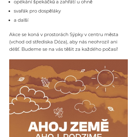
opékání špekáčků a zahřátí u ohně
svařák pro dospěláky
a další
Akce se koná v prostorách Sýpky v centru města
(vchod od střediska Dóza), aby nás neohrozil ani
déšť. Budeme se na vás těšit za každého počasí!