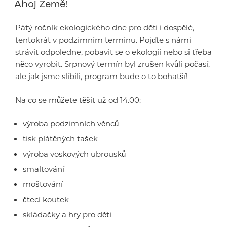
Ahoj Země!
Pátý ročník ekologického dne pro děti i dospělé,
tentokrát v podzimním termínu. Pojďte s námi
strávit odpoledne, pobavit se o ekologii nebo si třeba
něco vyrobit. Srpnový termín byl zrušen kvůli počasí,
ale jak jsme slíbili, program bude o to bohatší!
Na co se můžete těšit už od 14.00:
výroba podzimních věnců
tisk plátěných tašek
výroba voskových ubrousků
smaltování
moštování
čtecí koutek
skládačky a hry pro děti