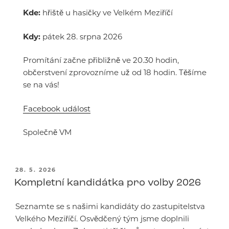
Kde:
hřiště u hasičky ve Velkém Meziříčí
Kdy:
pátek 28. srpna 2026
Promítání začne přibližně ve 20.30 hodin,
občerstvení zprovozníme už od 18 hodin. Těšíme
se na vás!
Facebook událost
Společně VM
PUBLIKOVÁNO
28. 5. 2026
Kompletní kandidátka pro volby 2026
Seznamte se s našimi kandidáty do zastupitelstva
Velkého Meziříčí. Osvědčený tým jsme doplnili