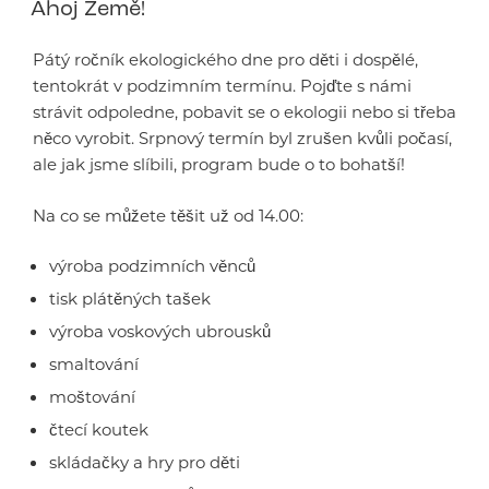
Ahoj Země!
Pátý ročník ekologického dne pro děti i dospělé,
tentokrát v podzimním termínu. Pojďte s námi
strávit odpoledne, pobavit se o ekologii nebo si třeba
něco vyrobit. Srpnový termín byl zrušen kvůli počasí,
ale jak jsme slíbili, program bude o to bohatší!
Na co se můžete těšit už od 14.00:
výroba podzimních věnců
tisk plátěných tašek
výroba voskových ubrousků
smaltování
moštování
čtecí koutek
skládačky a hry pro děti