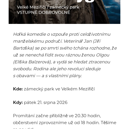
Hořká komedie o vzpouře proti celoživotnímu
manželskému područí. Veterinář Jan (Jiří
Bartoška) se po smrti svého tchána rozhodne, že
už se nenechá řídit svou ráznou ženou Olgou
(Eliška Balzerová), a vydá se hledat ztracenou
svobodu. Rodina ale jeho revoluci sleduje
s obavami — a s vlastními plány.
Kde:
zámecký park ve Velkém Meziříčí
Kdy:
pátek 21. srpna 2026
Promítání začne přibližně ve 20.30 hodin,
občerstvení zprovozníme už od 18 hodin. Těšíme