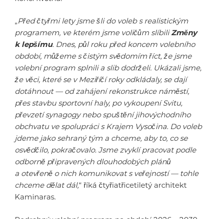
„
Před čtyřmi lety jsme šli do voleb s realistickým
programem, ve kterém jsme voličům slíbili
Změny
k lepšímu
. Dnes, půl roku před koncem volebního
období, můžeme s čistým svědomím říct, že jsme
volební program splnili a slib dodrželi. Ukázali jsme,
že věci, které se v Meziříčí roky odkládaly, se dají
dotáhnout — od zahájení rekonstrukce náměstí,
přes stavbu sportovní haly, po vykoupení Svitu,
převzetí synagogy nebo spuštění jihovýchodního
obchvatu ve spolupráci s Krajem Vysočina. Do voleb
jdeme jako sehraný tým a chceme, aby to, co se
osvědčilo, pokračovalo. Jsme zvyklí pracovat podle
odborně připravených dlouhodobých plánů
a otevřeně o nich komunikovat s veřejností — tohle
chceme dělat dál,
“ říká čtyřiatřicetiletý architekt
Kaminaras.