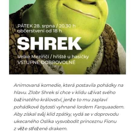
Animovaná komedie, která postavila pohádky na
hlavu. Zlobr Shrek si chce v klidu užívat svého
bažinatého království, jenže to mu zaplaví
pohádkové bytosti vyhnané lordem Farquaadem.
Aby získal svůj klid zpátky, vydá se v doprovodu
ukecaného Oslíka vysvobodit princeznu Fionu
z věže střežené drakem.