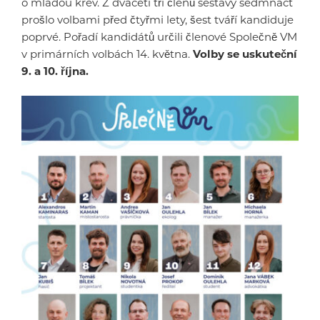
o mladou krev. Z dvaceti tří členů sestavy sedmnáct
prošlo volbami před čtyřmi lety, šest tváří kandiduje
poprvé. Pořadí kandidátů určili členové Společně VM
v primárních volbách 14. května.
Volby se uskuteční
9. a 10. října.