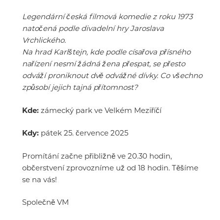
Legendární česká filmová komedie z roku 1973
natočená podle divadelní hry Jaroslava
Vrchlického.
Na hrad Karlštejn, kde podle císařova přísného
nařízení nesmí žádná žena přespat, se přesto
odváží proniknout dvě odvážné dívky. Co všechno
způsobí jejich tajná přítomnost?
Kde:
zámecký park ve Velkém Meziříčí
Kdy:
pátek 25. července 2025
Promítání začne přibližně ve 20.30 hodin,
občerstvení zprovozníme už od 18 hodin. Těšíme
se na vás!
Společně VM