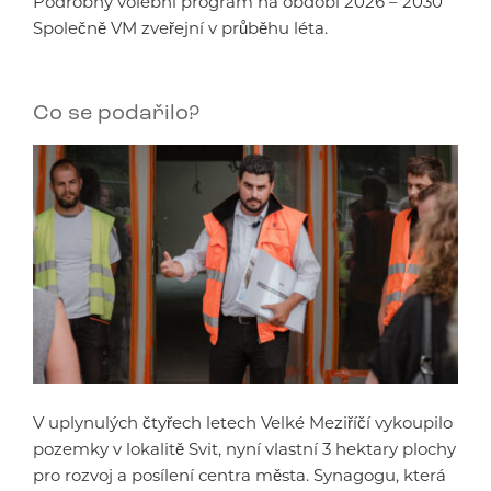
Podrobný volební program na období 2026 – 2030
Společně VM zveřejní v průběhu léta.
Co se podařilo?
V uplynulých čtyřech letech Velké Meziříčí vykoupilo
pozemky v lokalitě Svit, nyní vlastní 3 hektary plochy
pro rozvoj a posílení centra města. Synagogu, která