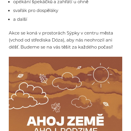
opékání špekáčků a zahřátí u ohně
svařák pro dospěláky
a další
Akce se koná v prostorách Sýpky v centru města
(vchod od střediska Dóza), aby nás neohrozil ani
déšť. Budeme se na vás těšit za každého počasí!