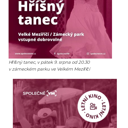
Hříšný tanec, v pátek 9. srpna od 20.30
v zámeckém parku ve Velkém Meziříčí