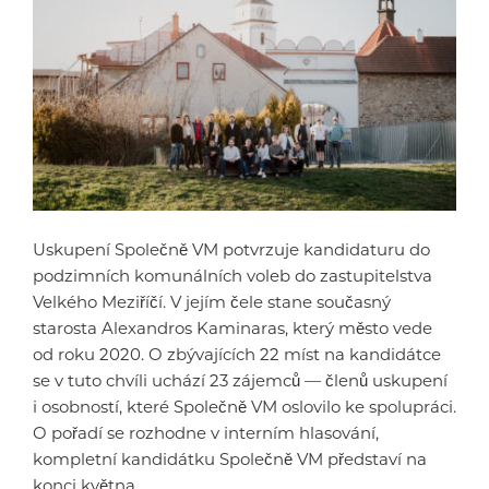
Uskupení Společně VM potvrzuje kandidaturu do
podzimních komunálních voleb do zastupitelstva
Velkého Meziříčí. V jejím čele stane současný
starosta Alexandros Kaminaras, který město vede
od roku 2020. O zbývajících 22 míst na kandidátce
se v tuto chvíli uchází 23 zájemců — členů uskupení
i osobností, které Společně VM oslovilo ke spolupráci.
O pořadí se rozhodne v interním hlasování,
kompletní kandidátku Společně VM představí na
konci května.