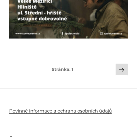
Stránkování
Dalš
Stránka:
1
strá
příspěvků
Povinné informace a ochrana osobních údajů