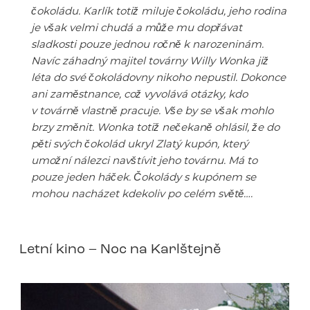
čokoládu. Karlík totiž miluje čokoládu, jeho rodina
je však velmi chudá a může mu dopřávat
sladkosti pouze jednou ročně k narozeninám.
Navíc záhadný majitel továrny Willy Wonka již
léta do své čokoládovny nikoho nepustil. Dokonce
ani zaměstnance, což vyvolává otázky, kdo
v továrně vlastně pracuje. Vše by se však mohlo
brzy změnit. Wonka totiž nečekaně ohlásil, že do
pěti svých čokolád ukryl Zlatý kupón, který
umožní nálezci navštívit jeho továrnu. Má to
pouze jeden háček. Čokolády s kupónem se
mohou nacházet kdekoliv po celém světě….
Letní kino – Noc na Karlštejně