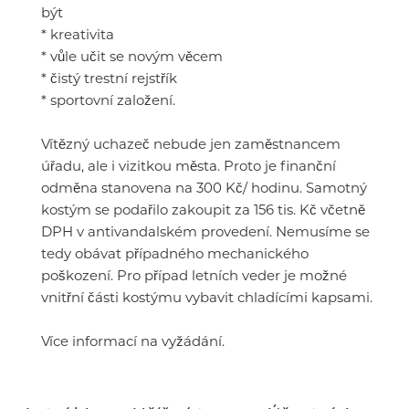
být
* kreativita
* vůle učit se novým věcem
* čistý trestní rejstřík
* sportovní založení.
Vítězný uchazeč nebude jen zaměstnancem
úřadu, ale i vizitkou města. Proto je finanční
odměna stanovena na 300 Kč/ hodinu. Samotný
kostým se podařilo zakoupit za 156 tis. Kč včetně
DPH v antivandalském provedení. Nemusíme se
tedy obávat případného mechanického
poškození. Pro případ letních veder je možné
vnitřní části kostýmu vybavit chladícími kapsami.
Více informací na vyžádání.