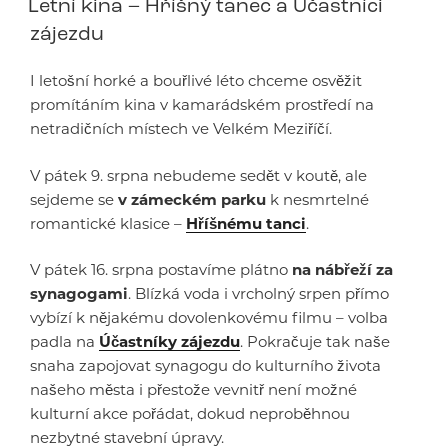
Letní kina – Hříšný tanec a Účastníci
zájezdu
I letošní horké a bouřlivé léto chceme osvěžit
promítáním kina v kamarádském prostředí na
netradičních místech ve Velkém Meziříčí.
V pátek 9. srpna nebudeme sedět v koutě, ale
sejdeme se
v zámeckém parku
k nesmrtelné
romantické klasice –
Hříšnému tanci
.
V pátek 16. srpna postavíme plátno
na nábřeží za
synagogami
. Blízká voda i vrcholný srpen přímo
vybízí k nějakému dovolenkovému filmu – volba
padla na
Účastníky zájezdu
. Pokračuje tak naše
snaha zapojovat synagogu do kulturního života
našeho města i přestože vevnitř není možné
kulturní akce pořádat, dokud neproběhnou
nezbytné stavební úpravy.