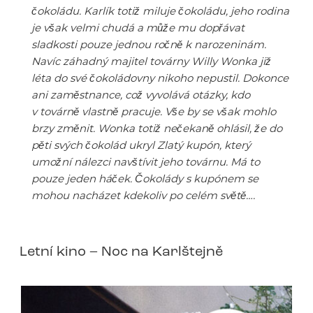
čokoládu. Karlík totiž miluje čokoládu, jeho rodina
je však velmi chudá a může mu dopřávat
sladkosti pouze jednou ročně k narozeninám.
Navíc záhadný majitel továrny Willy Wonka již
léta do své čokoládovny nikoho nepustil. Dokonce
ani zaměstnance, což vyvolává otázky, kdo
v továrně vlastně pracuje. Vše by se však mohlo
brzy změnit. Wonka totiž nečekaně ohlásil, že do
pěti svých čokolád ukryl Zlatý kupón, který
umožní nálezci navštívit jeho továrnu. Má to
pouze jeden háček. Čokolády s kupónem se
mohou nacházet kdekoliv po celém světě….
Letní kino – Noc na Karlštejně