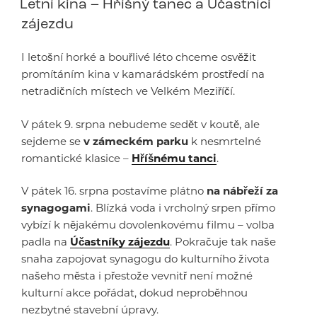
Letní kina – Hříšný tanec a Účastníci
zájezdu
I letošní horké a bouřlivé léto chceme osvěžit
promítáním kina v kamarádském prostředí na
netradičních místech ve Velkém Meziříčí.
V pátek 9. srpna nebudeme sedět v koutě, ale
sejdeme se
v zámeckém parku
k nesmrtelné
romantické klasice –
Hříšnému tanci
.
V pátek 16. srpna postavíme plátno
na nábřeží za
synagogami
. Blízká voda i vrcholný srpen přímo
vybízí k nějakému dovolenkovému filmu – volba
padla na
Účastníky zájezdu
. Pokračuje tak naše
snaha zapojovat synagogu do kulturního života
našeho města i přestože vevnitř není možné
kulturní akce pořádat, dokud neproběhnou
nezbytné stavební úpravy.