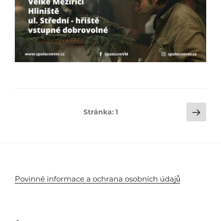
Stránkování
Dalš
Stránka:
1
strá
příspěvků
Povinné informace a ochrana osobních údajů