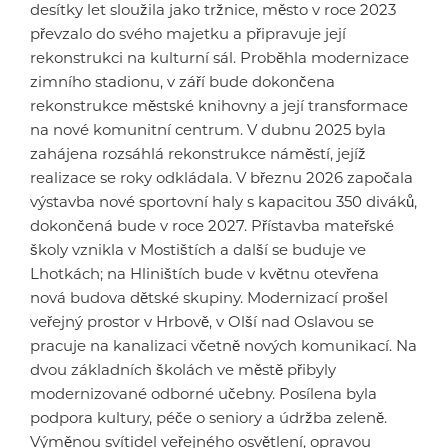
desítky let sloužila jako tržnice, město v roce 2023
převzalo do svého majetku a připravuje její
rekonstrukci na kulturní sál. Proběhla modernizace
zimního stadionu, v září bude dokončena
rekonstrukce městské knihovny a její transformace
na nové komunitní centrum. V dubnu 2025 byla
zahájena rozsáhlá rekonstrukce náměstí, jejíž
realizace se roky odkládala. V březnu 2026 započala
výstavba nové sportovní haly s kapacitou 350 diváků,
dokončená bude v roce 2027. Přístavba mateřské
školy vznikla v Mostištích a další se buduje ve
Lhotkách; na Hliništích bude v květnu otevřena
nová budova dětské skupiny. Modernizací prošel
veřejný prostor v Hrbově, v Olší nad Oslavou se
pracuje na kanalizaci včetně nových komunikací. Na
dvou základních školách ve městě přibyly
modernizované odborné učebny. Posílena byla
podpora kultury, péče o seniory a údržba zeleně.
Výměnou svítidel veřejného osvětlení, opravou