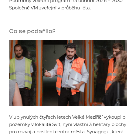
Podrobný volební program na období 2026 – 2030
Společně VM zveřejní v průběhu léta.
Co se podařilo?
V uplynulých čtyřech letech Velké Meziříčí vykoupilo
pozemky v lokalitě Svit, nyní vlastní 3 hektary plochy
pro rozvoj a posílení centra města. Synagogu, která