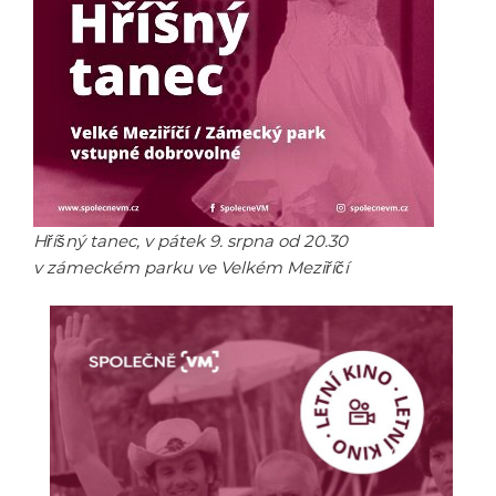
Hříšný tanec, v pátek 9. srpna od 20.30
v zámeckém parku ve Velkém Meziříčí