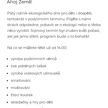
Ahoj Země!
Pátý ročník ekologického dne pro děti i dospělé,
tentokrát v podzimním termínu. Pojďte s námi
strávit odpoledne, pobavit se o ekologii nebo si třeba
něco vyrobit. Srpnový termín byl zrušen kvůli počasí,
ale jak jsme slíbili, program bude o to bohatší!
Na co se můžete těšit už od 14.00:
výroba podzimních věnců
tisk plátěných tašek
výroba voskových ubrousků
smaltování
moštování
čtecí koutek
skládačky a hry pro děti