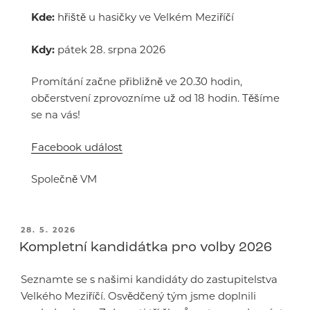
Kde:
hřiště u hasičky ve Velkém Meziříčí
Kdy:
pátek 28. srpna 2026
Promítání začne přibližně ve 20.30 hodin,
občerstvení zprovozníme už od 18 hodin. Těšíme
se na vás!
Facebook událost
Společně VM
PUBLIKOVÁNO
28. 5. 2026
Kompletní kandidátka pro volby 2026
Seznamte se s našimi kandidáty do zastupitelstva
Velkého Meziříčí. Osvědčený tým jsme doplnili