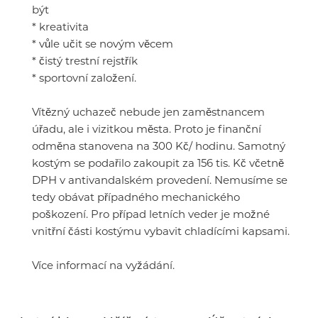
být
* kreativita
* vůle učit se novým věcem
* čistý trestní rejstřík
* sportovní založení.
Vítězný uchazeč nebude jen zaměstnancem
úřadu, ale i vizitkou města. Proto je finanční
odměna stanovena na 300 Kč/ hodinu. Samotný
kostým se podařilo zakoupit za 156 tis. Kč včetně
DPH v antivandalském provedení. Nemusíme se
tedy obávat případného mechanického
poškození. Pro případ letních veder je možné
vnitřní části kostýmu vybavit chladícími kapsami.
Více informací na vyžádání.