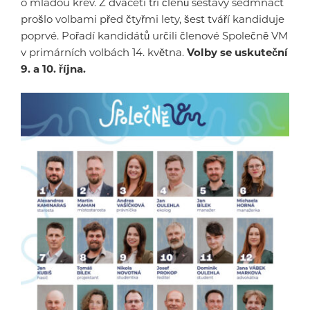
o mladou krev. Z dvaceti tří členů sestavy sedmnáct
prošlo volbami před čtyřmi lety, šest tváří kandiduje
poprvé. Pořadí kandidátů určili členové Společně VM
v primárních volbách 14. května.
Volby se uskuteční
9. a 10. října.