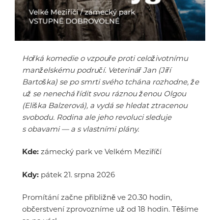
Hořká komedie o vzpouře proti celoživotnímu
manželskému područí. Veterinář Jan (Jiří
Bartoška) se po smrti svého tchána rozhodne, že
už se nenechá řídit svou ráznou ženou Olgou
(Eliška Balzerová), a vydá se hledat ztracenou
svobodu. Rodina ale jeho revoluci sleduje
s obavami — a s vlastními plány.
Kde:
zámecký park ve Velkém Meziříčí
Kdy:
pátek 21. srpna 2026
Promítání začne přibližně ve 20.30 hodin,
občerstvení zprovozníme už od 18 hodin. Těšíme