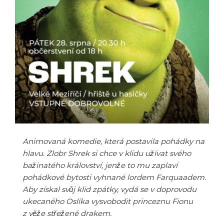
Animovaná komedie, která postavila pohádky na
hlavu. Zlobr Shrek si chce v klidu užívat svého
bažinatého království, jenže to mu zaplaví
pohádkové bytosti vyhnané lordem Farquaadem.
Aby získal svůj klid zpátky, vydá se v doprovodu
ukecaného Oslíka vysvobodit princeznu Fionu
z věže střežené drakem.