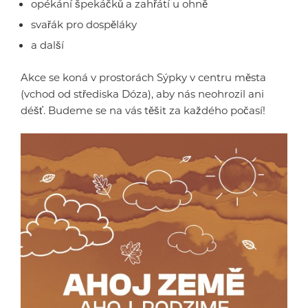
opékání špekáčků a zahřátí u ohně
svařák pro dospěláky
a další
Akce se koná v prostorách Sýpky v centru města
(vchod od střediska Dóza), aby nás neohrozil ani
déšť. Budeme se na vás těšit za každého počasí!