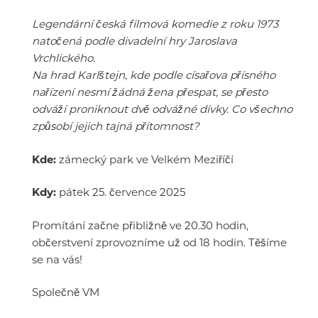
Legendární česká filmová komedie z roku 1973
natočená podle divadelní hry Jaroslava
Vrchlického.
Na hrad Karlštejn, kde podle císařova přísného
nařízení nesmí žádná žena přespat, se přesto
odváží proniknout dvě odvážné dívky. Co všechno
způsobí jejich tajná přítomnost?
Kde:
zámecký park ve Velkém Meziříčí
Kdy:
pátek 25. července 2025
Promítání začne přibližně ve 20.30 hodin,
občerstvení zprovozníme už od 18 hodin. Těšíme
se na vás!
Společně VM