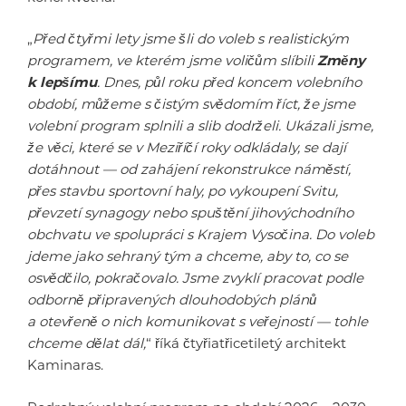
„
Před čtyřmi lety jsme šli do voleb s realistickým
programem, ve kterém jsme voličům slíbili
Změny
k lepšímu
. Dnes, půl roku před koncem volebního
období, můžeme s čistým svědomím říct, že jsme
volební program splnili a slib dodrželi. Ukázali jsme,
že věci, které se v Meziříčí roky odkládaly, se dají
dotáhnout — od zahájení rekonstrukce náměstí,
přes stavbu sportovní haly, po vykoupení Svitu,
převzetí synagogy nebo spuštění jihovýchodního
obchvatu ve spolupráci s Krajem Vysočina. Do voleb
jdeme jako sehraný tým a chceme, aby to, co se
osvědčilo, pokračovalo. Jsme zvyklí pracovat podle
odborně připravených dlouhodobých plánů
a otevřeně o nich komunikovat s veřejností — tohle
chceme dělat dál,
“ říká čtyřiatřicetiletý architekt
Kaminaras.