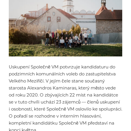
Uskupení Společně VM potvrzuje kandidaturu do
podzimních komunálních voleb do zastupitelstva
Velkého Meziříčí. V jejím čele stane současný
starosta Alexandros Kaminaras, který město vede
od roku 2020. O zbývajících 22 míst na kandidátce
se v tuto chvíli uchází 23 zájemců — členů uskupení
i osobností, které Společně VM oslovilo ke spolupráci.
O pořadí se rozhodne v interním hlasování,
kompletní kandidátku Společně VM představí na
konci května.