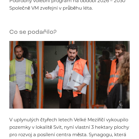
Podrobný volební program na období 2026 – 2030
Společně VM zveřejní v průběhu léta.
Co se podařilo?
V uplynulých čtyřech letech Velké Meziříčí vykoupilo
pozemky v lokalitě Svit, nyní vlastní 3 hektary plochy
pro rozvoj a posílení centra města. Synagogu, která