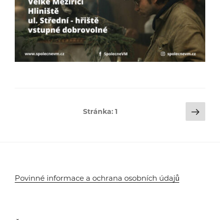
Stránkování
Dalš
Stránka:
1
strá
příspěvků
Povinné informace a ochrana osobních údajů