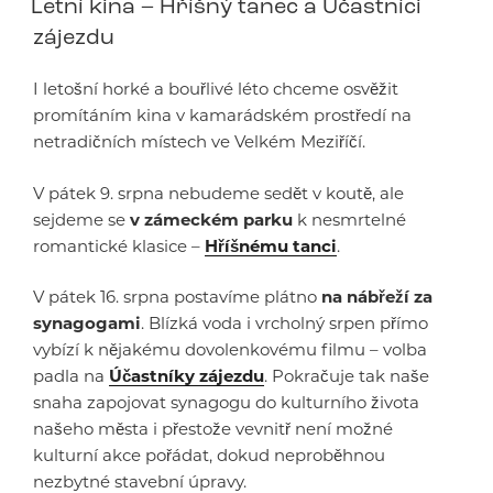
Letní kina – Hříšný tanec a Účastníci
zájezdu
I letošní horké a bouřlivé léto chceme osvěžit
promítáním kina v kamarádském prostředí na
netradičních místech ve Velkém Meziříčí.
V pátek 9. srpna nebudeme sedět v koutě, ale
sejdeme se
v zámeckém parku
k nesmrtelné
romantické klasice –
Hříšnému tanci
.
V pátek 16. srpna postavíme plátno
na nábřeží za
synagogami
. Blízká voda i vrcholný srpen přímo
vybízí k nějakému dovolenkovému filmu – volba
padla na
Účastníky zájezdu
. Pokračuje tak naše
snaha zapojovat synagogu do kulturního života
našeho města i přestože vevnitř není možné
kulturní akce pořádat, dokud neproběhnou
nezbytné stavební úpravy.