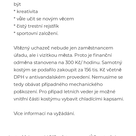
být
* kreativita
* vůle učit se novým věcem
* čistý trestní rejstřík
* sportovní založení.
Vítězný uchazeč nebude jen zaměstnancem
úřadu, ale i vizitkou města. Proto je finanční
odměna stanovena na 300 Kč/ hodinu. Samotný
kostým se podařilo zakoupit za 156 tis. Kč včetně
DPH v antivandalském provedení. Nemusíme se
tedy obávat případného mechanického
poškození. Pro případ letních veder je možné
vnitřní části kostýmu vybavit chladícími kapsami.
Více informací na vyžádání.