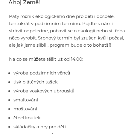
Ahoj Země!
Pátý ročník ekologického dne pro děti i dospělé,
tentokrát v podzimním termínu. Pojďte s námi
strávit odpoledne, pobavit se o ekologii nebo si třeba
něco vyrobit. Srpnový termín byl zrušen kvůli počasí,
ale jak jsme slíbili, program bude o to bohatší!
Na co se můžete těšit už od 14.00:
výroba podzimních věnců
tisk plátěných tašek
výroba voskových ubrousků
smaltování
moštování
čtecí koutek
skládačky a hry pro děti