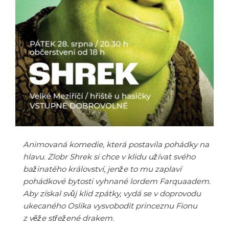
Animovaná komedie, která postavila pohádky na
hlavu. Zlobr Shrek si chce v klidu užívat svého
bažinatého království, jenže to mu zaplaví
pohádkové bytosti vyhnané lordem Farquaadem.
Aby získal svůj klid zpátky, vydá se v doprovodu
ukecaného Oslíka vysvobodit princeznu Fionu
z věže střežené drakem.