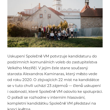
Uskupení Společně VM potvrzuje kandidaturu do
podzimních komunálních voleb do zastupitelstva
Velkého Meziříčí. V jejím čele stane současný
starosta Alexandros Kaminaras, který město vede
od roku 2020. O zbývajících 22 míst na kandidátce
se v tuto chvíli uchází 23 zájemců — členů uskupení
i osobností, které Společně VM oslovilo ke spolupráci.
O pořadí se rozhodne v interním hlasování,
kompletní kandidátku Společně VM představí na
konci května.