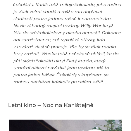
čokoládu. Karlík totiž miluje čokoládu, jeho rodina
je však velmi chudá a může mu dopřávat
sladkosti pouze jednou ročně k narozeninám.
Navíc záhadný majitel továrny Willy Wonka již
léta do své čokoládovny nikoho nepustil. Dokonce
ani zaměstnance, což vyvolává otázky, kdo
v továrně vlastně pracuje. Vše by se však mohlo
brzy změnit. Wonka totiž nečekaně ohlásil, že do
pěti svých čokolád ukryl Zlatý kupón, který
umožní nálezci navštívit jeho továrnu. Má to
pouze jeden háček. Čokolády s kupónem se
mohou nacházet kdekoliv po celém světě….
Letní kino – Noc na Karlštejně