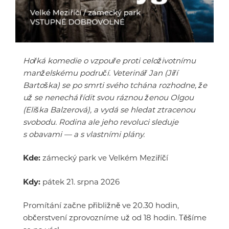
Hořká komedie o vzpouře proti celoživotnímu
manželskému područí. Veterinář Jan (Jiří
Bartoška) se po smrti svého tchána rozhodne, že
už se nenechá řídit svou ráznou ženou Olgou
(Eliška Balzerová), a vydá se hledat ztracenou
svobodu. Rodina ale jeho revoluci sleduje
s obavami — a s vlastními plány.
Kde:
zámecký park ve Velkém Meziříčí
Kdy:
pátek 21. srpna 2026
Promítání začne přibližně ve 20.30 hodin,
občerstvení zprovozníme už od 18 hodin. Těšíme