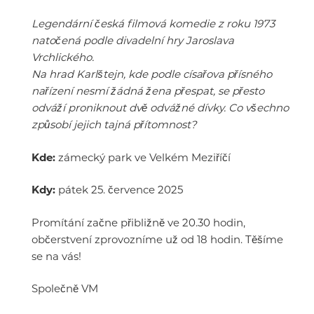
Legendární česká filmová komedie z roku 1973
natočená podle divadelní hry Jaroslava
Vrchlického.
Na hrad Karlštejn, kde podle císařova přísného
nařízení nesmí žádná žena přespat, se přesto
odváží proniknout dvě odvážné dívky. Co všechno
způsobí jejich tajná přítomnost?
Kde:
zámecký park ve Velkém Meziříčí
Kdy:
pátek 25. července 2025
Promítání začne přibližně ve 20.30 hodin,
občerstvení zprovozníme už od 18 hodin. Těšíme
se na vás!
Společně VM