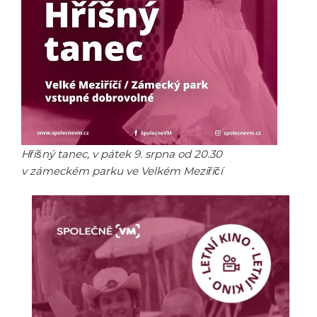
Hříšný tanec, v pátek 9. srpna od 20.30
v zámeckém parku ve Velkém Meziříčí