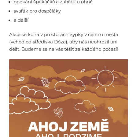
opékání špekáčků a zahřátí u ohně
svařák pro dospěláky
a další
Akce se koná v prostorách Sýpky v centru města
(vchod od střediska Dóza), aby nás neohrozil ani
déšť. Budeme se na vás těšit za každého počasí!