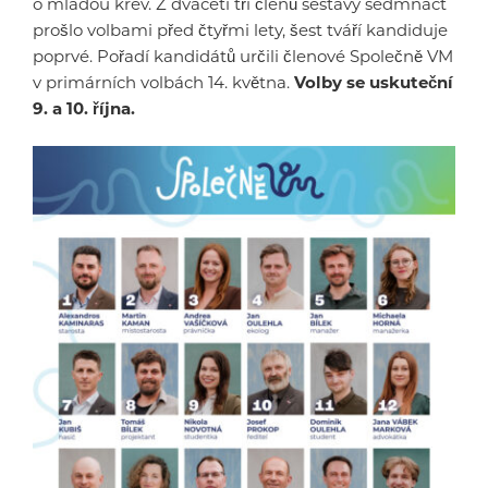
o mladou krev. Z dvaceti tří členů sestavy sedmnáct
prošlo volbami před čtyřmi lety, šest tváří kandiduje
poprvé. Pořadí kandidátů určili členové Společně VM
v primárních volbách 14. května.
Volby se uskuteční
9. a 10. října.