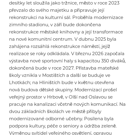
desítky let sloužila jako tržnice, město v roce 2023
převzalo do svého majetku a připravuje její
rekonstrukci na kulturní sál. Proběhla modernizace
zimního stadionu, v září bude dokončena
rekonstrukce městské knihovny a její transformace
na nové komunitní centrum. V dubnu 2025 byla
zahájena rozsáhlá rekonstrukce náměstí, jejíž
realizace se roky odkládala. V březnu 2026 započala
výstavba nové sportovní haly s kapacitou 350 diváků,
dokončená bude v roce 2027. Přístavba mateřské
školy vznikla v Mostištích a další se buduje ve
Lhotkách; na Hliništích bude v květnu otevřena
nová budova dětské skupiny. Modernizací prošel
veřejný prostor v Hrbově, v Olší nad Oslavou se
pracuje na kanalizaci včetně nových komunikací. Na
dvou základních školách ve městě přibyly
modernizované odborné učebny. Posílena byla
podpora kultury, péče o seniory a údržba zeleně.
Výměnou svítidel veřejného osvětlení, opravou