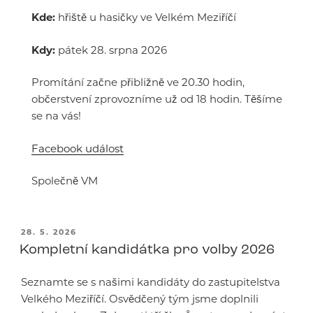
Kde:
hřiště u hasičky ve Velkém Meziříčí
Kdy:
pátek 28. srpna 2026
Promítání začne přibližně ve 20.30 hodin,
občerstvení zprovozníme už od 18 hodin. Těšíme
se na vás!
Facebook událost
Společně VM
PUBLIKOVÁNO
28. 5. 2026
Kompletní kandidátka pro volby 2026
Seznamte se s našimi kandidáty do zastupitelstva
Velkého Meziříčí. Osvědčený tým jsme doplnili