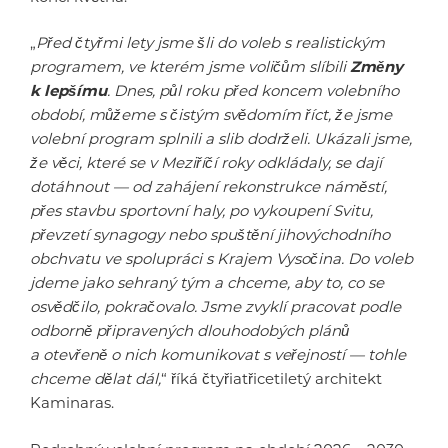
„
Před čtyřmi lety jsme šli do voleb s realistickým
programem, ve kterém jsme voličům slíbili
Změny
k lepšímu
. Dnes, půl roku před koncem volebního
období, můžeme s čistým svědomím říct, že jsme
volební program splnili a slib dodrželi. Ukázali jsme,
že věci, které se v Meziříčí roky odkládaly, se dají
dotáhnout — od zahájení rekonstrukce náměstí,
přes stavbu sportovní haly, po vykoupení Svitu,
převzetí synagogy nebo spuštění jihovýchodního
obchvatu ve spolupráci s Krajem Vysočina. Do voleb
jdeme jako sehraný tým a chceme, aby to, co se
osvědčilo, pokračovalo. Jsme zvyklí pracovat podle
odborně připravených dlouhodobých plánů
a otevřeně o nich komunikovat s veřejností — tohle
chceme dělat dál,
“ říká čtyřiatřicetiletý architekt
Kaminaras.