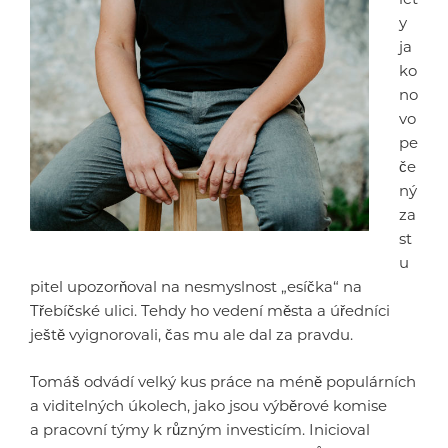
y
ja
ko
no
vo
pe
če
ný
za
st
u
pitel upozorňoval na nesmyslnost „esíčka“ na
Třebíčské ulici. Tehdy ho vedení města a úředníci
ještě vyignorovali, čas mu ale dal za pravdu.
Tomáš odvádí velký kus práce na méně populárních
a viditelných úkolech, jako jsou výběrové komise
a pracovní týmy k různým investicím. Inicioval