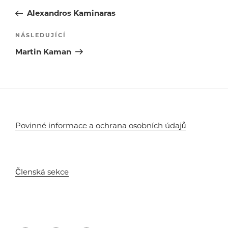
pro
příspěvek
Alexandros Kaminaras
příspěvek
Následující
NÁSLEDUJÍCÍ
příspěvek
Martin Kaman
Povinné informace a ochrana osobních údajů
Členská sekce