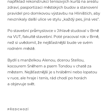
například rekonstrukci tenisových kurtů na areálu
zdraví, pasportizaci městských budov a stanovení
pravidel pro domkovou výstavbu na Hliništích, aby
nevznikaly další ulice ve stylu „každý pes, jiná ves“.
Po stavební průmyslovce v Jihlavě studoval v Brně
na VUT, fakultě stavební. Poté pracoval rok v Brně,
než si uvědomil, že nejšťastnější bude ve svém
rodném městě.
Bydlí s manželkou Alenou, dcerou Stellou,
kocourem Sněhem a psem Tondou v chatě za
městem. Nejšťastnější je s hráběmi nebo lopatou
v ruce, ale hraje i tenis, rád chodí po horách
a objevuje svět.
Navigace
Předchozí
PŘEDCHOZÍ